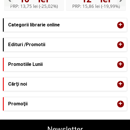
PRP:
13,75 lei
(-25,02%)
PRP:
15,86 lei
(-19,99%)
+
Categorii librarie online
+
Edituri /Promotii
+
Promotiile Lunii
+
Cărţi noi
+
Promoţii
Newsletter