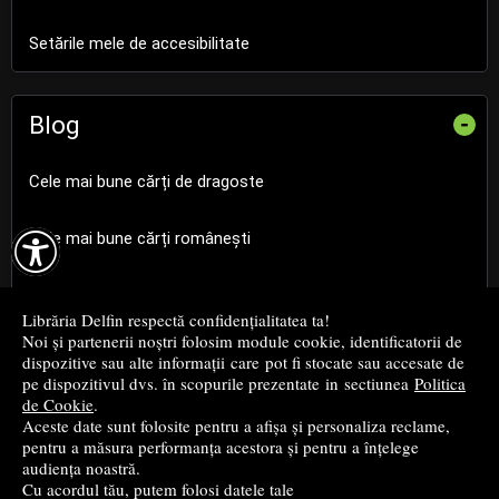
Setările mele de accesibilitate
Blog
-
Cele mai bune cărți de dragoste

Cele mai bune cărți românești
Cele mai bune cărți religioase
Librăria Delfin respectă confidențialitatea ta!
Noi și partenerii noștri folosim module cookie, identificatorii de
Cele mai bune cărți de istorie
dispozitive sau alte informații care pot fi stocate sau accesate de
pe dispozitivul dvs. în scopurile prezentate in sectiunea
Politica
de Cookie
.
Top cărți beletristică
Aceste date sunt folosite pentru a afișa și personaliza reclame,
pentru a măsura performanța acestora și pentru a înțelege
...toate știrile
audiența noastră.
Cu acordul tău, putem folosi datele tale