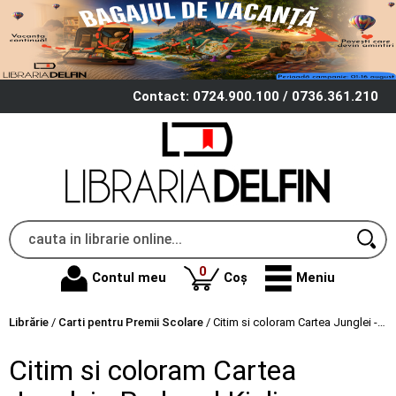
Contact: 0724.900.100 / 0736.361.210
produse
0
Contul meu
Coș
Meniu
Librărie
/
Carti pentru Premii Scolare
/
Citim si coloram Cartea Junglei - Rudyard Kipling
Citim si coloram Cartea