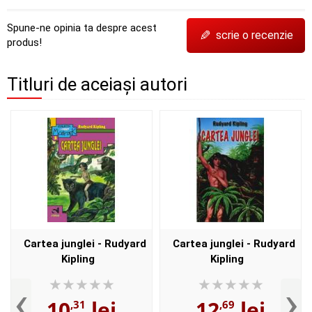
Spune-ne opinia ta despre acest
✎
scrie o recenzie
produs!
Titluri de aceiași autori
Cartea junglei - Rudyard
Cartea junglei - Rudyard
Kipling
Kipling
‹
›
10
lei
12
lei
,31
,69