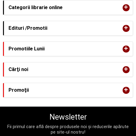
+
Categorii librarie online
+
Edituri /Promotii
+
Promotiile Lunii
+
Cărţi noi
+
Promoţii
Newsletter
Fii primul care află despre produsele noi și reducerile apărute
pe site-ul nostru!