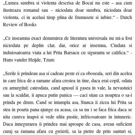
„Lumea sumbra si violenta descrisa de Bocai nu este – asa cum
ilustreaza romanul sau – niciodata doar sumbra, niciodata doar
violenta, ci in acelasi timp plina de frumusete si iubire.“ - Dutch
Review of Books
„Ce inseamna exact denumirea de literatura universala nu mi-a fost
niciodata pe deplin clar, dar, orice ar insemna, Ciudata si
induiosatoarea viata a lui Prita Barsacu cu siguranta se califica.“ -
Hans vander Heijde, Tzum
„Serile ii prindeau asa si cadeau peste ei ca oboseala, seri din acelea
in care frica de a ramane afara crestea in tine, daca erai copil, odata
cu amurgitul; cateodata, cand apusul ii gasea in vale, la nevastuici
sau la scaldat, ii apuca putin panica — caci stiau ca noaptea o sa-i
prinda pe drum. Cand se intampla asa, Stanca ii zicea lui Prita sa
stea in poarta pana ajunge ea acasa, ca sa nu i se faca frica daca se
uita cumva inapoi si vede ulita pustie, infricosatoare in intuneric.
Daca innegurarea ii prindea mai aproape de casa, aveau suficient
curaj sa ramana afara cu greierii, sa ia pietre de prin santuri si,