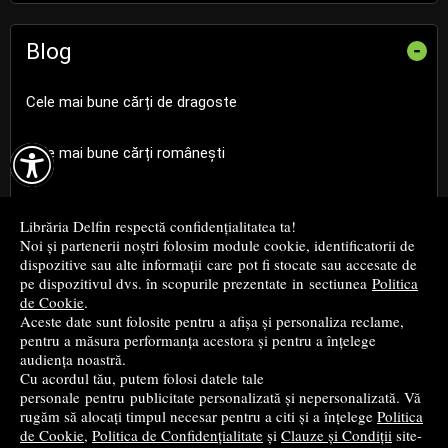
Blog
-
Cele mai bune cărți de dragoste

Cele mai bune cărți românești
Cele mai bune cărți religioase
Librăria Delfin respectă confidențialitatea ta!
Noi și partenerii noștri folosim module cookie, identificatorii de
Cele mai bune cărți de istorie
dispozitive sau alte informații care pot fi stocate sau accesate de
pe dispozitivul dvs. în scopurile prezentate in sectiunea
Politica
de Cookie
.
Top cărți beletristică
Aceste date sunt folosite pentru a afișa și personaliza reclame,
pentru a măsura performanța acestora și pentru a înțelege
...toate știrile
audiența noastră.
Cu acordul tău, putem folosi datele tale
personale pentru publicitate personalizată și nepersonalizată. Vă
© 2004 - 2026
Grup DZC SRL
rugăm să alocați timpul necesar pentru a citi și a înțelege
Politica
de Cookie
,
Politica de Confidențialitate
și
Clauze și Condiții
site-