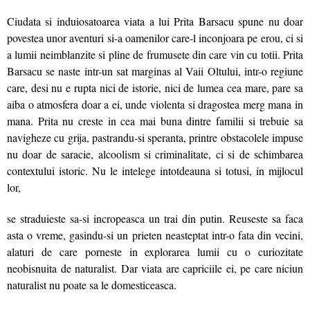
Ciudata si induiosatoarea viata a lui Prita Barsacu spune nu doar
povestea unor aventuri si-a oamenilor care-l inconjoara pe erou, ci si
a lumii neimblanzite si pline de frumusete din care vin cu totii. Prita
Barsacu se naste intr-un sat marginas al Vaii Oltului, intr-o regiune
care, desi nu e rupta nici de istorie, nici de lumea cea mare, pare sa
aiba o atmosfera doar a ei, unde violenta si dragostea merg mana in
mana. Prita nu creste in cea mai buna dintre familii si trebuie sa
navigheze cu grija, pastrandu-si speranta, printre obstacolele impuse
nu doar de saracie, alcoolism si criminalitate, ci si de schimbarea
contextului istoric. Nu le intelege intotdeauna si totusi, in mijlocul
lor,
se straduieste sa-si incropeasca un trai din putin. Reuseste sa faca
asta o vreme, gasindu-si un prieten neasteptat intr-o fata din vecini,
alaturi de care porneste in explorarea lumii cu o curiozitate
neobisnuita de naturalist. Dar viata are capriciile ei, pe care niciun
naturalist nu poate sa le domesticeasca.