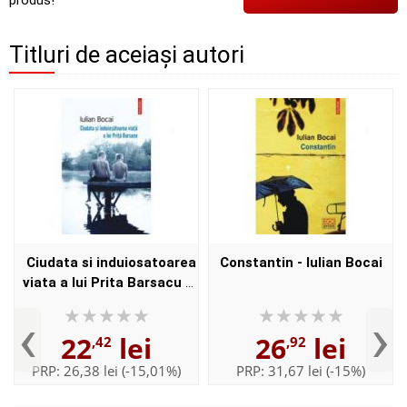
Titluri de aceiași autori
Ciudata si induiosatoarea
Constantin - Iulian Bocai
viata a lui Prita Barsacu -
Iulian Bocai
‹
›
22
lei
26
lei
,42
,92
PRP:
26,38 lei
(-15,01%)
PRP:
31,67 lei
(-15%)