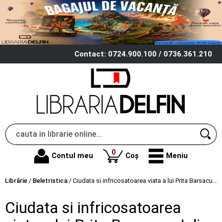
Contact: 0724.900.100 / 0736.361.210
produse
0
Contul meu
Coș
Meniu
Librărie
/
Beletristica
/
Ciudata si infricosatoarea viata a lui Prita Barsacu - Iulian Bocai
Ciudata si infricosatoarea