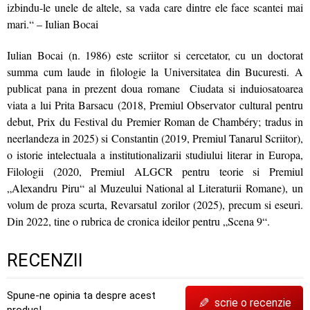
izbindu-le unele de altele, sa vada care dintre ele face scantei mai
mari.“ – Iulian Bocai
Iulian Bocai (n. 1986) este scriitor si cercetator, cu un doctorat
summa cum laude in filologie la Universitatea din Bucuresti. A
publicat pana in prezent doua romane Ciudata si induiosatoarea
viata a lui Prita Barsacu (2018, Premiul Observator cultural pentru
debut, Prix du Festival du Premier Roman de Chambéry; tradus in
neerlandeza in 2025) si Constantin (2019, Premiul Tanarul Scriitor),
o istorie intelectuala a institutionalizarii studiului literar in Europa,
Filologii (2020, Premiul ALGCR pentru teorie si Premiul
„Alexandru Piru“ al Muzeului National al Literaturii Romane), un
volum de proza scurta, Revarsatul zorilor (2025), precum si eseuri.
Din 2022, tine o rubrica de cronica ideilor pentru „Scena 9“.
RECENZII
Spune-ne opinia ta despre acest
✎
scrie o recenzie
produs!