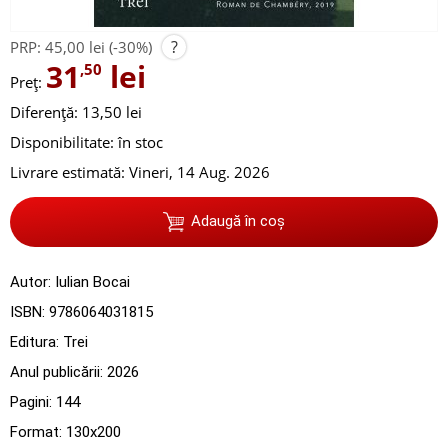
?
PRP:
45,00 lei
(-30%)
31
lei
,50
Preț:
Diferență: 13,50 lei
Disponibilitate:
în stoc
Livrare estimată:
Vineri, 14 Aug. 2026
Adaugă în coș
Autor:
Iulian Bocai
ISBN:
9786064031815
Editura:
Trei
Anul publicării:
2026
Pagini:
144
Format: 130x200