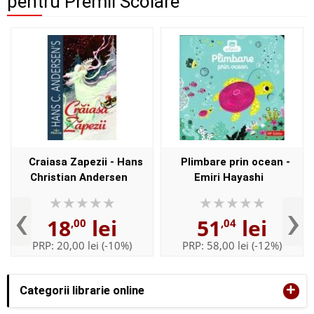
pentru Premii Scolare
Craiasa Zapezii - Hans
Plimbare prin ocean -
Christian Andersen
Emiri Hayashi
‹
›
18
lei
51
lei
,00
,04
PRP:
20,00 lei
(-10%)
PRP:
58,00 lei
(-12%)
+
Categorii librarie online