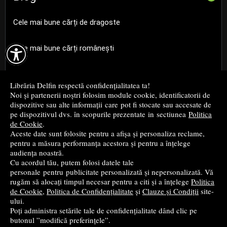
Cele mai bune cărți de dragoste

Cele mai bune cărți românești
Cele mai bune cărți religioase
Librăria Delfin respectă confidențialitatea ta!
Noi și partenerii noștri folosim module cookie, identificatorii de
Cele mai bune cărți de istorie
dispozitive sau alte informații care pot fi stocate sau accesate de
pe dispozitivul dvs. în scopurile prezentate in sectiunea
Politica
de Cookie
.
Top cărți beletristică
Aceste date sunt folosite pentru a afișa și personaliza reclame,
pentru a măsura performanța acestora și pentru a înțelege
...toate știrile
audiența noastră.
Cu acordul tău, putem folosi datele tale
personale pentru publicitate personalizată și nepersonalizată. Vă
© 2004 - 2026
Grup DZC SRL
rugăm să alocați timpul necesar pentru a citi și a înțelege
Politica
de Cookie
,
Politica de Confidențialitate
și
Clauze și Condiții
site-
Magazin online
creat de
Vital Soft
ului.
Poți administra setările tale de confidențialitate dând clic pe
butonul ”modifică preferințele”.
Created in 0.1089 sec