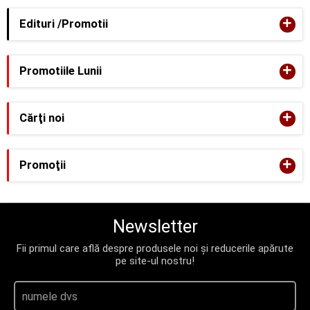
+
Edituri /Promotii
+
Promotiile Lunii
+
Cărţi noi
+
Promoţii
Newsletter
Fii primul care află despre produsele noi și reducerile apărute
pe site-ul nostru!