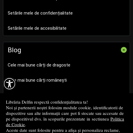
Setările mele de confidențialitate
Setările mele de accesibilitate
Blog
-
Cele mai bune cărți de dragoste

Cele mai bune cărți românești
Cele mai bune cărți religioase
Librăria Delfin respectă confidențialitatea ta!
Noi și partenerii noștri folosim module cookie, identificatorii de
Cele mai bune cărți de istorie
dispozitive sau alte informații care pot fi stocate sau accesate de
pe dispozitivul dvs. în scopurile prezentate in sectiunea
Politica
de Cookie
.
Top cărți beletristică
Aceste date sunt folosite pentru a afișa și personaliza reclame,