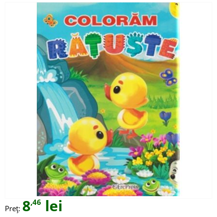
8
lei
,46
Preț: