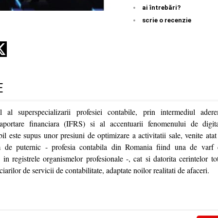
ai întrebări?
scrie o recenzie
E
l al superspecializarii profesiei contabile, prin intermediul adere
raportare financiara (IFRS) si al accentuarii fenomenului de digital
bil este supus unor presiuni de optimizare a activitatii sale, venite ata
m de puternic - profesia contabila din Romania fiind una de varf
si in registrele organismelor profesionale -, cat si datorita cerintelor t
arilor de servicii de contabilitate, adaptate noilor realitati de afaceri.