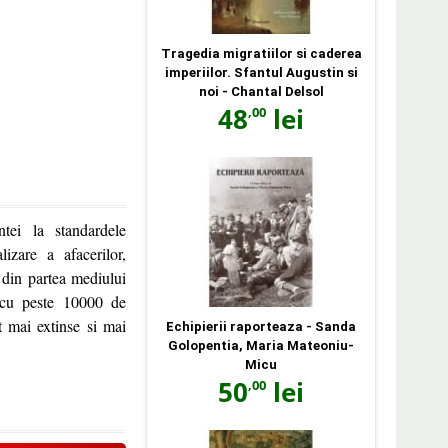
Tragedia migratiilor si caderea
imperiilor. Sfantul Augustin si
noi - Chantal Delsol
48
lei
,00
ntei la standardele
izare a afacerilor,
t din partea mediului
 cu peste 10000 de
ot mai extinse si mai
Echipierii raporteaza - Sanda
Golopentia, Maria Mateoniu-
Micu
50
lei
,00