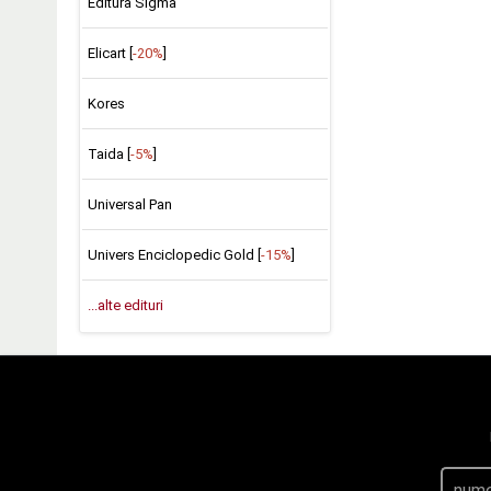
Editura Sigma
Elicart [
-20%
]
Kores
Taida [
-5%
]
Universal Pan
Univers Enciclopedic Gold [
-15%
]
...alte edituri