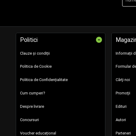
-
Politici
Magazi
Clauze și condiții
Informații 
Politica de Cookie
Formular de
Politica de Confidențialitate
Cărţi noi
Cum cumperi?
Promoţii
Despre livrare
Edituri
Concursuri
Autori
Voucher educațional
Parteneri