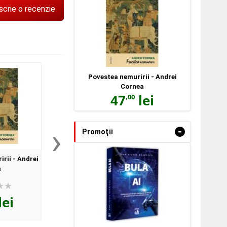
scrie o recenzie
Povestea nemuririi - Andrei
Cornea
47
lei
,00
›
-
Promoţii
rii - Andrei
Bula AI. Controversele
Lebada Neagra de pe
a
despre Inteligenta Artificiala
Romeo Couti
si modul in care (se) schimba
lumea - Dan-Silviu Boerescu
lei
55
lei
66
lei
,92
,00
PRP:
69,90 lei
(-20%)
PRP:
75,00 lei
(-12