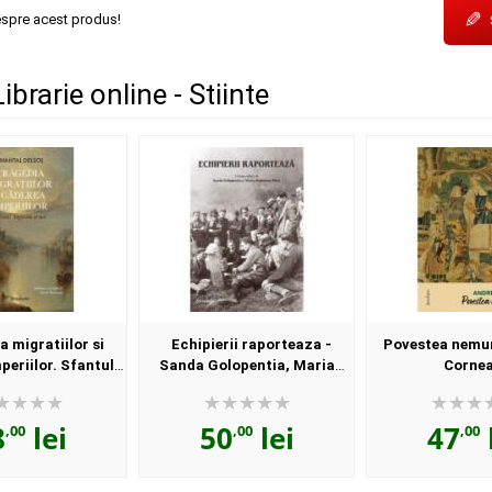
✎
espre acest produs!
Librarie online - Stiinte
 migratiilor si
Echipierii raporteaza -
Povestea nemuri
periilor. Sfantul
Sanda Golopentia, Maria
Corne
si noi - Chantal
Mateoniu-Micu
elsol
8
lei
50
lei
47
,00
,00
,00