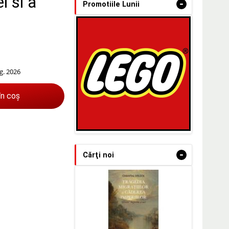
i si a
-
Promotiile Lunii
g. 2026
în coș
-
Cărţi noi