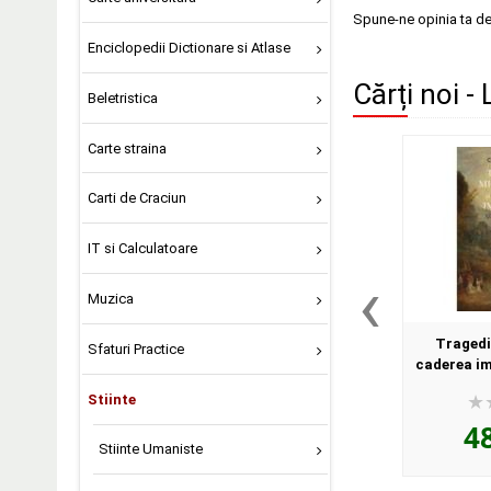
Spune-ne opinia ta d
Enciclopedii Dictionare si Atlase
Cărți noi - 
Beletristica
Carte straina
Carti de Craciun
IT si Calculatoare
‹
Muzica
Tragedia
Sfaturi Practice
caderea im
Augustin 
Stiinte
D
4
Stiinte Umaniste