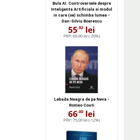
Bula AI. Controversele despre
Inteligenta Artificiala si modul
in care (se) schimba lumea -
Dan-Silviu Boerescu
55
lei
,92
PRP:
69,90 lei
(-20%)
Lebada Neagra de pe Neva -
Romeo Couti
66
lei
,00
PRP:
75,00 lei
(-12%)