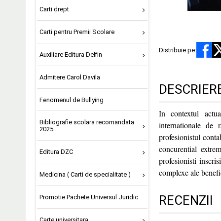
Carti drept
Carti pentru Premii Scolare
Distribuie pe:
Auxiliare Editura Delfin
Admitere Carol Davila
DESCRIER
Fenomenul de Bullying
In contextul actua
Bibliografie scolara recomandata
internationale de 
2025
profesionistul conta
concurential extre
Editura DZC
profesionisti inscri
complexe ale benefici
Medicina ( Carti de specialitate )
RECENZII
Promotie Pachete Universul Juridic
Carte universitara