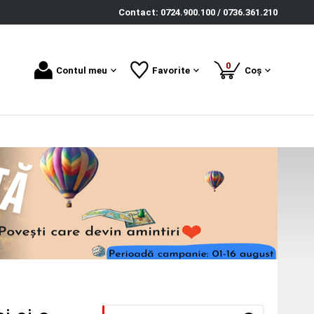
Contact: 0724.900.100 / 0736.361.210
produse
0
Contul meu
Favorite
Coș