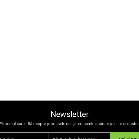
Newsletter
Fii primul care află despre produsele noi și reducerile apărute pe site-ul nostru
mă abon