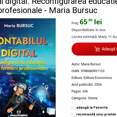
l digital. Reconfigurarea educatie
profesionale - Maria Bursuc
65
lei
,00
Preț:
Disponibilitate:
în stoc
Livrare estimată:
Marți, 11 Au
Adaugă 
Autor:
Maria Bursuc
ISBN:
9786060931133
Editura:
Editura Economica
Anul publicării:
2026
Pagini:
336
Categoria:
Stiinte
adaugă la Favorite
recomandă unui prieten