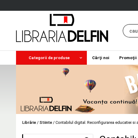
Categorii de produse
Cărţi noi
Promoţii
Librărie
/
Stiinte
/
Contabilul digital. Reconfigurarea educatiei si 