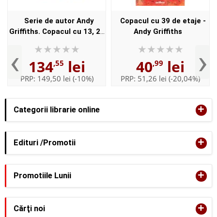
Serie de autor Andy
Copacul cu 39 de etaje -
Griffiths. Copacul cu 13, 26
Andy Griffiths
si 39 de etaje (set 3 carti)
‹
›
134
lei
40
lei
,55
,99
PRP:
149,50 lei
(-10%)
PRP:
51,26 lei
(-20,04%)
+
Categorii librarie online
+
Edituri /Promotii
+
Promotiile Lunii
+
Cărţi noi