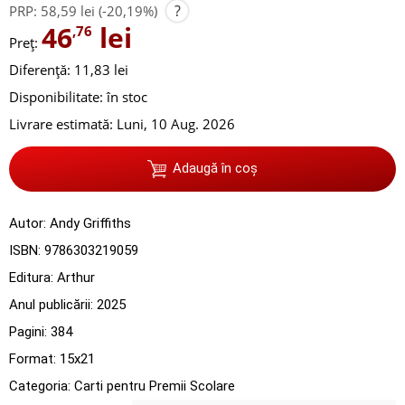
?
PRP:
58,59 lei
(-20,19%)
46
lei
,76
Preț:
Diferență: 11,83 lei
Disponibilitate:
în stoc
Livrare estimată:
Luni, 10 Aug. 2026
Adaugă în coș
Autor:
Andy Griffiths
ISBN:
9786303219059
Editura:
Arthur
Anul publicării:
2025
Pagini:
384
Format: 15x21
Categoria:
Carti pentru Premii Scolare