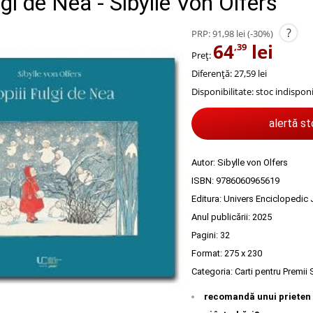
lgi de Nea - Sibylle Von Olfers
?
PRP:
91,98 lei
(-30%)
64
lei
,39
Preț:
Diferență: 27,59 lei
Disponibilitate:
stoc indisponi
alertă s
Autor:
Sibylle von Olfers
ISBN:
9786060965619
Editura:
Univers Enciclopedic 
Anul publicării:
2025
Pagini:
32
Format: 275 x 230
Categoria:
Carti pentru Premii
recomandă unui prieten