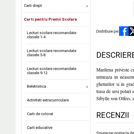
Carti drept
Carti pentru Premii Scolare
Distribuie pe:
Lecturi scolare recomandate
clasele 1-4
Lecturi scolare recomandate
DESCRIER
clasele 5-8
Lecturi scolare recomandate
Marilena priveste c
clasele 9-12
urmeaza in neasemui
gheturilor si in gra
Beletristica
trasa de ursi polari
Sibylle von Olfers, a
Activitati extracurriculare
RECENZII
Carti de colorat
Carti educative
Spune-ne opinia ta d