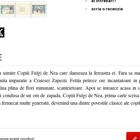
ai întrebări?
scrie o recenzie
E
u uimire Copiii Fulgi de Nea care danseaza la fereastra ei. Fara sa mai
ta imparatie a Craiesei Zapezii. Fetita petrece ore incantatoare in pa
dina plina de flori minunate, scanteietoare. Apoi se intoarce acasa in 
 si condusa de un om de zapada. Copiii Fulgi de Nea, prima carte scrisa
 fermecat multe generatii, devenind una dintre povestile clasice ale copil
✎
espre acest produs!