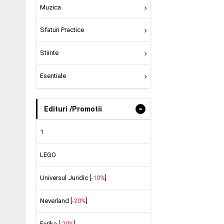
Muzica
Sfaturi Practice
Stiinte
Esentiale
-
Edituri /Promotii
1
LEGO
Universul Juridic [
-10%
]
Neverland [
-20%
]
Evrika [
-20%
]