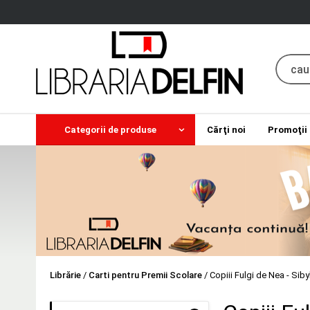
Categorii de produse
Cărţi noi
Promoţii
Librărie
/
Carti pentru Premii Scolare
/
Copiii Fulgi de Nea - Siby