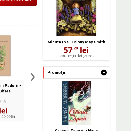
Micuta Eva - Briony May Smith
57
lei
,20
PRP:
65,00 lei
(-12%)
›
-
Promoţii
ii Padurii -
Copiii Fluturi - Sibylle Von
Copiii Vantului - Sib
Olfers
Olfers
Olfers
lei
64
lei
64
lei
,39
,39
(-29,99%)
PRP:
91,98 lei
(-30%)
PRP:
91,98 lei
(-30
Craiasa Zapezii - Hans