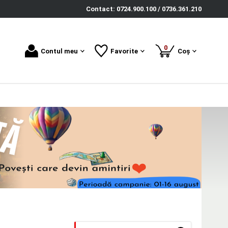
Contact: 0724.900.100 / 0736.361.210
produse
0
Contul meu
Favorite
Coș