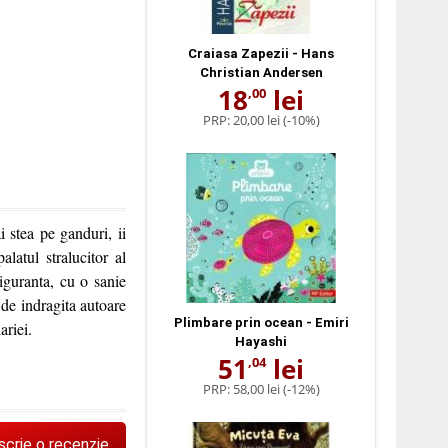
Craiasa Zapezii - Hans
Christian Andersen
18
lei
,00
PRP:
20,00 lei
(-10%)
 stea pe ganduri, ii
latul stralucitor al
siguranta, cu o sanie
 de indragita autoare
Plimbare prin ocean - Emiri
ariei.
Hayashi
51
lei
,04
PRP:
58,00 lei
(-12%)
scrie o recenzie