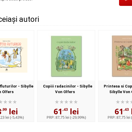
ceiași autori
luturilor - Sibylle
Copiii radacinilor - Sibylle
Printesa si Copi
 Olfers
Von Olfers
Sibylle Von 
8
lei
61
lei
61
,99
,43
,43
23 lei
(-5,43%)
PRP:
87,75 lei
(-29,99%)
PRP:
87,75 lei