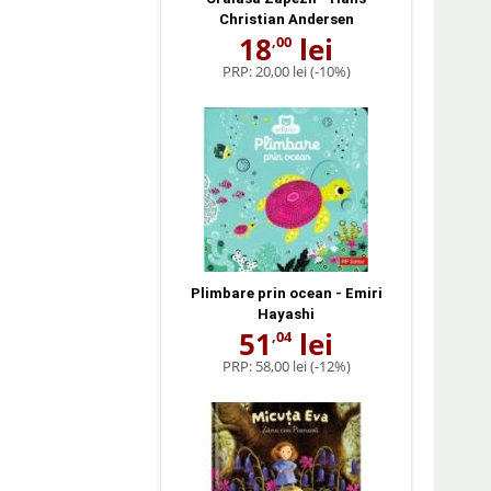
Christian Andersen
18
lei
,00
PRP:
20,00 lei
(-10%)
Plimbare prin ocean - Emiri
Hayashi
51
lei
,04
PRP:
58,00 lei
(-12%)