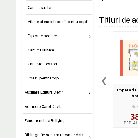
Carti ilustrate
Titluri de a
Atlase si enciclopedii pentru copii
Diplome scolare
Carti cu sunete
Carti Montessori
‹
Poezii pentru copii
Imparatia f
Auxiliare Editura Delfin
von
Admitere Carol Davila
3
Fenomenul de Bullying
PRP:
41,
Bibliografie scolara recomandata