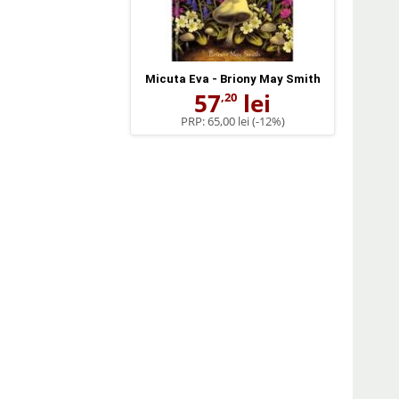
Micuta Eva - Briony May Smith
57
lei
,20
PRP:
65,00 lei
(-12%)