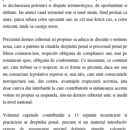
se declanseaza polemici si dispute terminologice, de oportunitate si
utilitate. Iar atunci cand termenul este si unul strain, fiind preluat ca
atare, parca tabara celor opozanti sau, in cel mai fericit caz, a celor
reticenti, tinde sa castige teren.
Prezentul demers editorial isi propune sa aduca in discutie o notiune
noua, care a patruns in citadela dreptului penal si procesual penal pe
filiera common-law, respectiv obligatia de compliance sau, mai pe
romaneste spus, obligatia de conformitate. Ce inseamna, ce continut
are, cine trebuie sa o respecte, in ce forme se prezinta, daca are sau
nu consacrare legislativa expresa si, mai ales, care sunt consecintele
nerespectarii sau, din contra, avantajele respectarii acesteia, iata
doar cateva din intrebarile la care contributorii si initiatoarea acestui
volum isi propun sa raspunda, intr-un demers editorial unic si inedit
la nivel national.
Volumul cuprinde contributiile a 11 reputati teoreticieni si
practicieni ai dreptului penal, precum si un material introductiv
extrem de argumentat privind definitia, tipurile, valentele,