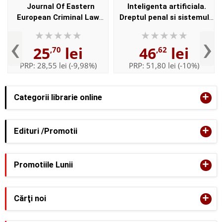
Journal Of Eastern
Inteligenta artificiala.
European Criminal Law
Dreptul penal si sistemul
Issue 1/2018 - Laura Maria
de justitie penala. Amintiri
‹
›
Stanila
despre viitor - Laura Maria
25
lei
46
lei
,70
,62
Stanila
PRP:
28,55 lei
(-9,98%)
PRP:
51,80 lei
(-10%)
+
Categorii librarie online
+
Edituri /Promotii
+
Promotiile Lunii
+
Cărţi noi