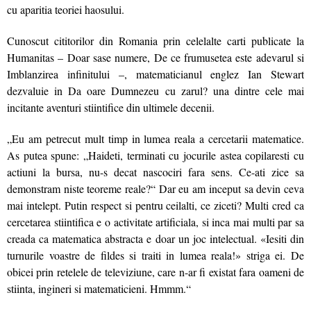
cu aparitia teoriei haosului.
Cunoscut cititorilor din Romania prin celelalte carti publicate la
Humanitas – Doar sase numere, De ce frumusetea este adevarul si
Imblanzirea infinitului –, matematicianul englez Ian Stewart
dezvaluie in Da oare Dumnezeu cu zarul? una dintre cele mai
incitante aventuri stiintifice din ultimele decenii.
„Eu am petrecut mult timp in lumea reala a cercetarii matematice.
As putea spune: „Haideti, terminati cu jocurile astea copilaresti cu
actiuni la bursa, nu-s decat nascociri fara sens. Ce-ati zice sa
demonstram niste teoreme reale?“ Dar eu am inceput sa devin ceva
mai intelept. Putin respect si pentru ceilalti, ce ziceti? Multi cred ca
cercetarea stiintifica e o activitate artificiala, si inca mai multi par sa
creada ca matematica abstracta e doar un joc intelectual. «Iesiti din
turnurile voastre de fildes si traiti in lumea reala!» striga ei. De
obicei prin retelele de televiziune, care n-ar fi existat fara oameni de
stiinta, ingineri si matematicieni. Hmmm.“