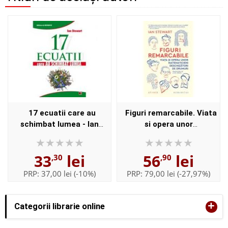
17 ecuatii care au
Figuri remarcabile. Viata
schimbat lumea - Ian
si opera unor
Stewart
matematicieni
deschizatori de drumuri -
33
lei
56
lei
,30
,90
Ian Stewart
PRP:
37,00 lei
(-10%)
PRP:
79,00 lei
(-27,97%)
+
Categorii librarie online