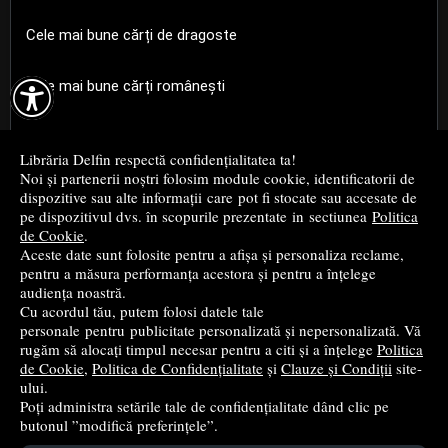
Cele mai bune cărți de dragoste

Cele mai bune cărți românești
Cele mai bune cărți religioase
Librăria Delfin respectă confidențialitatea ta!
Noi și partenerii noștri folosim module cookie, identificatorii de
Cele mai bune cărți de istorie
dispozitive sau alte informații care pot fi stocate sau accesate de
pe dispozitivul dvs. în scopurile prezentate in sectiunea
Politica
de Cookie
.
Top cărți beletristică
Aceste date sunt folosite pentru a afișa și personaliza reclame,
pentru a măsura performanța acestora și pentru a înțelege
...toate știrile
audiența noastră.
Cu acordul tău, putem folosi datele tale
personale pentru publicitate personalizată și nepersonalizată. Vă
© 2004 - 2026
Grup DZC SRL
rugăm să alocați timpul necesar pentru a citi și a înțelege
Politica
de Cookie
,
Politica de Confidențialitate
și
Clauze și Condiții
site-
Magazin online
creat de
Vital Soft
ului.
Poți administra setările tale de confidențialitate dând clic pe
butonul ”modifică preferințele”.
Created in 0.1135 sec