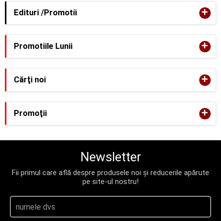
+
Edituri /Promotii
+
Promotiile Lunii
+
Cărţi noi
+
Promoţii
Newsletter
Fii primul care află despre produsele noi și reducerile apărute
pe site-ul nostru!