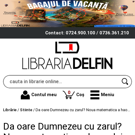
Contact: 0724.900.100 / 0736.361.210
produse
0
Contul meu
Coș
Meniu
Librărie
/
Stiinte
/
Da oare Dumnezeu cu zarul? Noua matematica a haosului - Ian Stewart
Da oare Dumnezeu cu zarul?