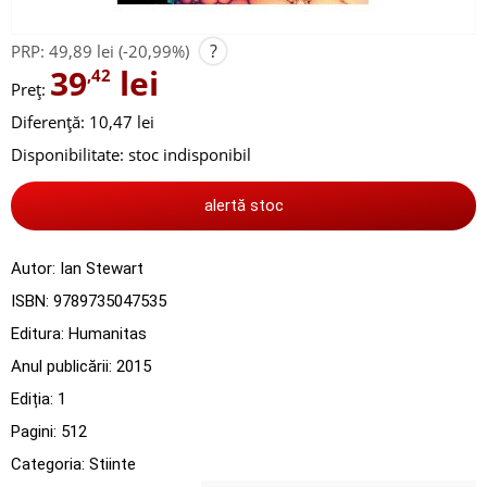
?
PRP:
49,89 lei
(-20,99%)
39
lei
,42
Preț:
Diferență: 10,47 lei
Disponibilitate:
stoc indisponibil
alertă stoc
Autor:
Ian Stewart
ISBN:
9789735047535
Editura:
Humanitas
Anul publicării:
2015
Ediția:
1
Pagini:
512
Categoria:
Stiinte