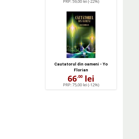
PRP:
59,00 lei
(-22%)
Cautatorul din oameni - Yo
Florian
66
lei
,00
PRP:
75,00 lei
(-12%)