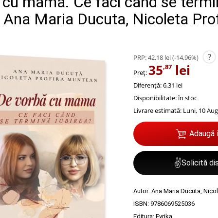
 cu mama. Ce faci cand se termi
- Ana Maria Ducuta, Nicoleta Prof
?
PRP:
42,18 lei
(-14,96%)
35
lei
,87
Preț:
Diferență: 6,31 lei
Disponibilitate:
în stoc
Livrare estimată:
Luni, 10 Aug
Adaugă 
✌
Solicită d
Autor:
Ana Maria Ducuta
,
Nicol
ISBN:
9786069525036
Editura:
Evrika