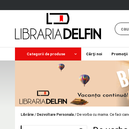
Categorii de produse
Cărţi noi
Promoţii
Librărie
/
Dezvoltare Personala
/
De vorba cu mama. Ce faci cand