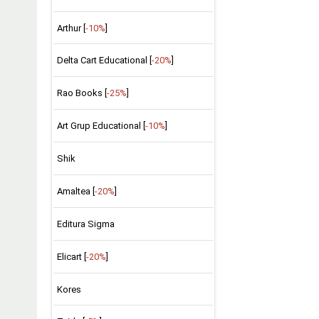
Arthur [
-10%
]
Delta Cart Educational [
-20%
]
Rao Books [
-25%
]
Art Grup Educational [
-10%
]
Shik
Amaltea [
-20%
]
Editura Sigma
Elicart [
-20%
]
Kores