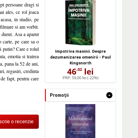
ept persoane dragi si
ai ales, ce rol joaca
acasa, in studio, pe
filmare si am vorbit.
a durut. Asa a aparut
 carte, pe care sa o
i putin? Care e rolul
Impotriva masinii. Despre
a, emotia si trairea
dezumanizarea omenirii - Paul
a, pana la 52 de ani,
Kingsnorth
46
lei
,02
i, regasiri, credinta
PRP:
59,00 lei
(-22%)
 de fapt, pentru care
-
Promoţii
scrie o recenzie