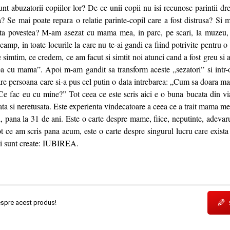
unt abuzatorii copiilor lor? De ce unii copii nu isi recunosc parintii dr
a? Se mai poate repara o relatie parinte-copil care a fost distrusa? Si m
toata povestea? M-am asezat cu mama mea, in parc, pe scari, la muzeu, 
camp, in toate locurile la care nu te-ai gandi ca fiind potrivite pentru o 
simtim, ce credem, ce am facut si simtit noi atunci cand a fost greu si 
 cu mama”. Apoi m-am gandit sa transform aceste „sezatori” si intr-o
re persoana care si-a pus cel putin o data intrebarea: „Cum sa doara ma
e fac eu cu mine?” Tot ceea ce este scris aici e o buna bucata din viat
ta si neretusata. Este experienta vindecatoare a ceea ce a trait mama me
ei, pana la 31 de ani. Este o carte despre mame, fiice, neputinte, adevarur
ot ce am scris pana acum, este o carte despre singurul lucru care exista
uri sunt create: IUBIREA.
✎
espre acest produs!