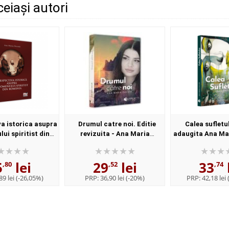
ceiași autori
a istorica asupra
Drumul catre noi. Editie
Calea sufletul
ui spiritist din
revizuita - Ana Maria
adaugita Ana Ma
na Maria Ducuta
Ducuta
5
lei
29
lei
33
,80
,52
,74
89 lei
(-26,05%)
PRP:
36,90 lei
(-20%)
PRP:
42,18 lei