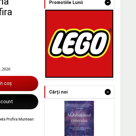
na
-
Promotiile Lunii
ira
. 2026
în coș
-
Cărţi noi
iscount
eta Profira Muntean