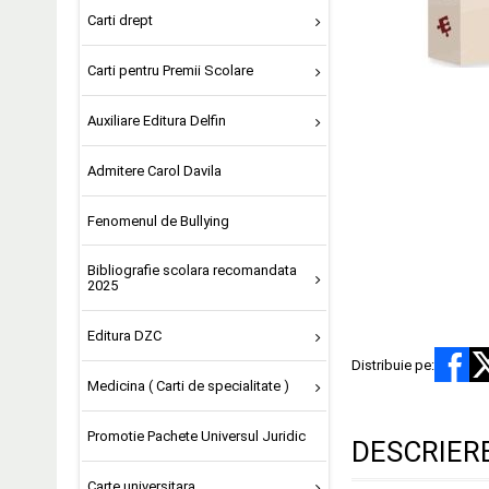
Carti drept
Carti pentru Premii Scolare
Auxiliare Editura Delfin
Admitere Carol Davila
Fenomenul de Bullying
Bibliografie scolara recomandata
2025
Editura DZC
Distribuie pe:
Medicina ( Carti de specialitate )
Promotie Pachete Universul Juridic
DESCRIER
Carte universitara