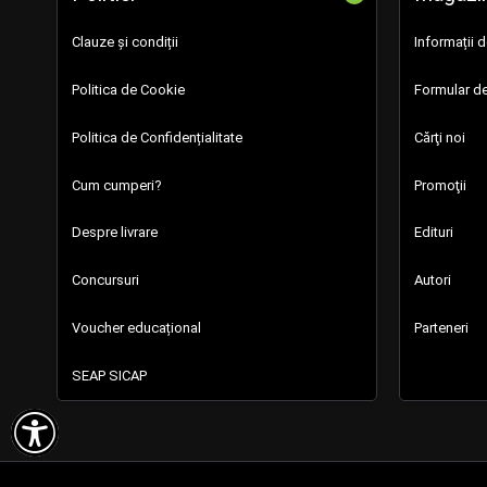
Clauze și condiții
Informații 
Politica de Cookie
Formular de
Politica de Confidențialitate
Cărţi noi
Cum cumperi?
Promoţii
Despre livrare
Edituri
Concursuri
Autori
Voucher educațional
Parteneri
SEAP SICAP
