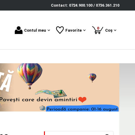
Contact: 0724.900.100 / 0736.361.210
produse
0
Contul meu
Favorite
Coș