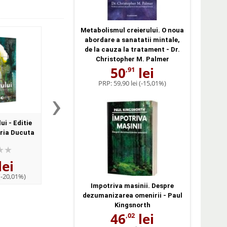
Metabolismul creierului. O noua
abordare a sanatatii mintale,
de la cauza la tratament - Dr.
Christopher M. Palmer
50
lei
,91
PRP:
59,90 lei
(-15,01%)
›
ui - Editie
Ego-ul, otrava iubirii - Ana
Iubire versus Neiubir
ria Ducuta
Maria Ducuta
Maria Ducuta
lei
25
lei
25
lei
,30
,30
(-20,01%)
PRP:
31,61 lei
(-19,96%)
PRP:
31,61 lei
(-19,9
Impotriva masinii. Despre
dezumanizarea omenirii - Paul
Kingsnorth
46
lei
,02