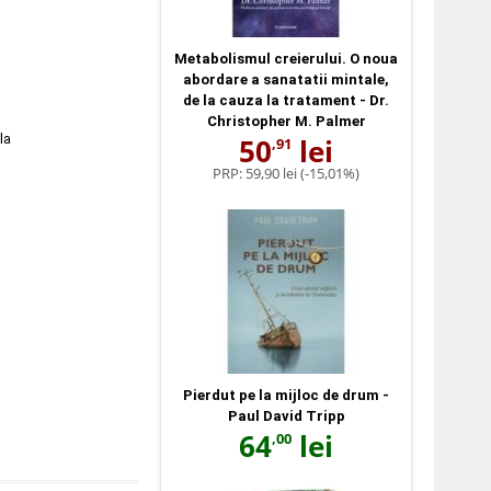
Metabolismul creierului. O noua
abordare a sanatatii mintale,
de la cauza la tratament - Dr.
Christopher M. Palmer
la
50
lei
,91
PRP:
59,90 lei
(-15,01%)
Pierdut pe la mijloc de drum -
Paul David Tripp
64
lei
,00