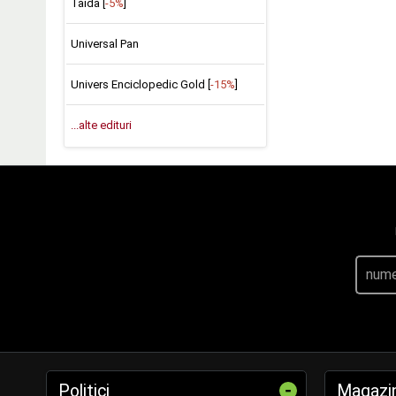
Taida [
-5%
]
Universal Pan
Univers Enciclopedic Gold [
-15%
]
...alte edituri
-
Politici
Magazi