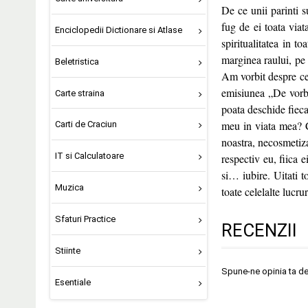
De ce unii parinti s
fug de ei toata viat
Enciclopedii Dictionare si Atlase
spiritualitatea in 
marginea raului, pe 
Beletristica
Am vorbit despre ce 
emisiunea „De vorba
Carte straina
poata deschide fieca
meu in viata mea? C
Carti de Craciun
noastra, necosmetiza
IT si Calculatoare
respectiv eu, fiica 
si… iubire. Uitati t
Muzica
toate celelalte lucr
Sfaturi Practice
RECENZII
Stiinte
Spune-ne opinia ta d
Esentiale