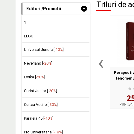
Titluri de a
-
Edituri /Promotii
1
LEGO
Universul Juridic [
-10%
]
‹
Neverland [
-20%
]
Perspectiv
Evrika [
-20%
]
fenomenul
Romania - A
Corint Junior [
-20%
]
2
PRP:
34,
Curtea Veche [
-30%
]
Paralela 45 [
-10%
]
Pro Universitaria [
-18%
]