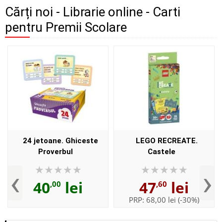
Cărți noi - Librarie online - Carti
pentru Premii Scolare
24 jetoane. Ghiceste
LEGO RECREATE.
Proverbul
Castele
‹
›
40
lei
47
lei
,00
,60
PRP:
68,00 lei
(-30%)