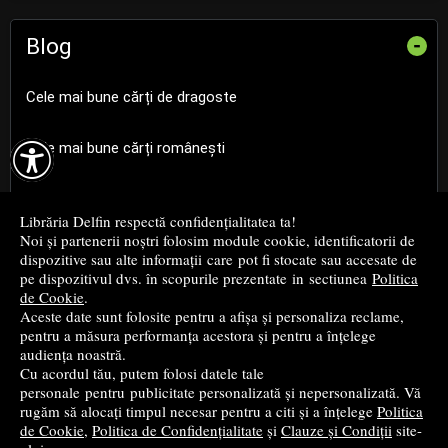
Blog
-
Cele mai bune cărți de dragoste

Cele mai bune cărți românești
Cele mai bune cărți religioase
Librăria Delfin respectă confidențialitatea ta!
Noi și partenerii noștri folosim module cookie, identificatorii de
Cele mai bune cărți de istorie
dispozitive sau alte informații care pot fi stocate sau accesate de
pe dispozitivul dvs. în scopurile prezentate in sectiunea
Politica
de Cookie
.
Top cărți beletristică
Aceste date sunt folosite pentru a afișa și personaliza reclame,
pentru a măsura performanța acestora și pentru a înțelege
...toate știrile
audiența noastră.
Cu acordul tău, putem folosi datele tale
personale pentru publicitate personalizată și nepersonalizată. Vă
© 2004 - 2026
Grup DZC SRL
rugăm să alocați timpul necesar pentru a citi și a înțelege
Politica
de Cookie
,
Politica de Confidențialitate
și
Clauze și Condiții
site-
Magazin online
creat de
Vital Soft