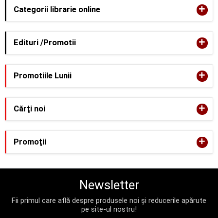
+
Categorii librarie online
+
Edituri /Promotii
+
Promotiile Lunii
+
Cărţi noi
+
Promoţii
Newsletter
Fii primul care află despre produsele noi și reducerile apărute
pe site-ul nostru!