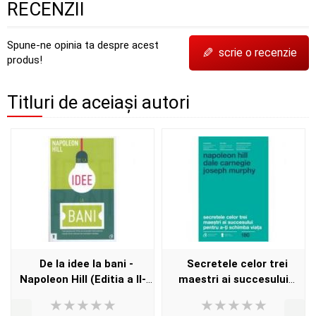
RECENZII
Spune-ne opinia ta despre acest
✎
scrie o recenzie
produs!
Titluri de aceiași autori
De la idee la bani -
Secretele celor trei
Napoleon Hill (Editia a II-
maestri ai succesului
a)
pentru a-ti schimba viata -
Napoleon Hill