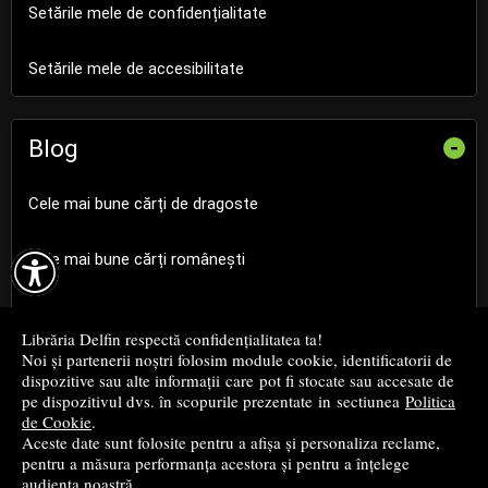
Setările mele de confidențialitate
Setările mele de accesibilitate
Blog
-
Cele mai bune cărți de dragoste

Cele mai bune cărți românești
Cele mai bune cărți religioase
Librăria Delfin respectă confidențialitatea ta!
Noi și partenerii noștri folosim module cookie, identificatorii de
Cele mai bune cărți de istorie
dispozitive sau alte informații care pot fi stocate sau accesate de
pe dispozitivul dvs. în scopurile prezentate in sectiunea
Politica
de Cookie
.
Top cărți beletristică
Aceste date sunt folosite pentru a afișa și personaliza reclame,
pentru a măsura performanța acestora și pentru a înțelege
...toate știrile
audiența noastră.