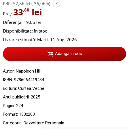
?
PRP:
52,86 lei
(-36,06%)
33
lei
,80
Preț:
Diferență: 19,06 lei
Disponibilitate:
în stoc
Livrare estimată:
Marți, 11 Aug. 2026
Adaugă în coș
Autor:
Napoleon Hill
ISBN:
9786064419484
Editura:
Curtea Veche
Anul publicării:
2025
Pagini:
224
Format: 130x200
Categoria:
Dezvoltare Personala