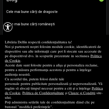
Cele mai bune cărți de dragoste

Cele mai bune cărți românești
Cele mai bune cărți religioase
Librăria Delfin respectă confidențialitatea ta!
Noi și partenerii noștri folosim module cookie, identificatorii de
Cele mai bune cărți de istorie
dispozitive sau alte informații care pot fi stocate sau accesate de
pe dispozitivul dvs. în scopurile prezentate in sectiunea
Politica
de Cookie
.
Top cărți beletristică
Aceste date sunt folosite pentru a afișa și personaliza reclame,
pentru a măsura performanța acestora și pentru a înțelege
...toate știrile
audiența noastră.
Cu acordul tău, putem folosi datele tale
personale pentru publicitate personalizată și nepersonalizată. Vă
© 2004 - 2026
Grup DZC SRL
rugăm să alocați timpul necesar pentru a citi și a înțelege
Politica
de Cookie
,
Politica de Confidențialitate
și
Clauze și Condiții
site-
Magazin online
creat de
Vital Soft
ului.
Poți administra setările tale de confidențialitate dând clic pe
butonul ”modifică preferințele”.
Created in 0.0993 sec