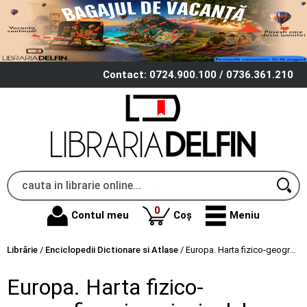
Contact: 0724.900.100 / 0736.361.210
produse
0
Contul meu
Coș
Meniu
Librărie
/
Enciclopedii Dictionare si Atlase
/
Europa. Harta fizico-geografica si a principalelor resurse naturale de subsol 160x120 cm CR-3106A
Europa. Harta fizico-