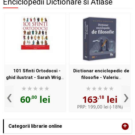
Enciclopedii Dictionare si Atlase
101 Sfinti Ortodocsi -
Dictionar enciclopedic de
ghid ilustrat - Sarah Wrigh,
filosofie - Valeriu
Alexandra Schmalzbach
Capcelea
‹
›
60
lei
163
lei
,00
,18
PRP:
199,00 lei
(-18%)
+
Categorii librarie online