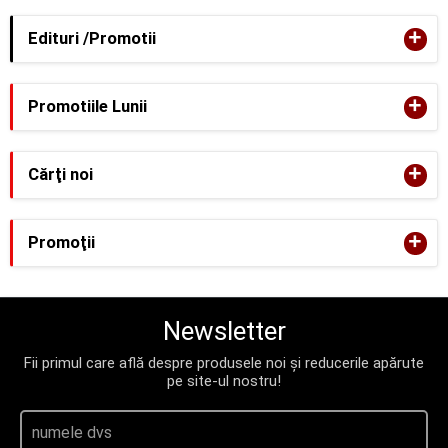
+
Edituri /Promotii
+
Promotiile Lunii
+
Cărţi noi
+
Promoţii
Newsletter
Fii primul care află despre produsele noi și reducerile apărute
pe site-ul nostru!