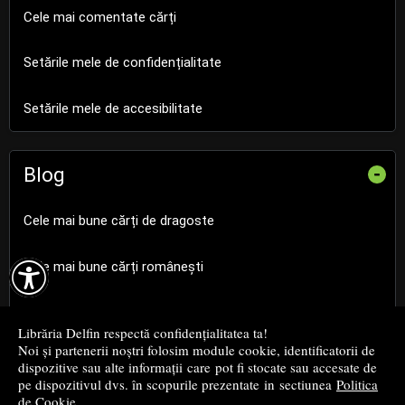
Cele mai comentate cărți
Setările mele de confidențialitate
Setările mele de accesibilitate
Blog
-
Cele mai bune cărți de dragoste

Cele mai bune cărți românești
Cele mai bune cărți religioase
Librăria Delfin respectă confidențialitatea ta!
Noi și partenerii noștri folosim module cookie, identificatorii de
Cele mai bune cărți de istorie
dispozitive sau alte informații care pot fi stocate sau accesate de
pe dispozitivul dvs. în scopurile prezentate in sectiunea
Politica
de Cookie
.
Top cărți beletristică