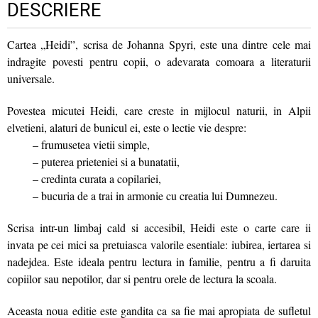
DESCRIERE
Cartea „Heidi”, scrisa de Johanna Spyri, este una dintre cele mai
indragite povesti pentru copii, o adevarata comoara a literaturii
universale.
Povestea micutei Heidi, care creste in mijlocul naturii, in Alpii
elvetieni, alaturi de bunicul ei, este o lectie vie despre:
– frumusetea vietii simple,
– puterea prieteniei si a bunatatii,
– credinta curata a copilariei,
– bucuria de a trai in armonie cu creatia lui Dumnezeu.
Scrisa intr-un limbaj cald si accesibil, Heidi este o carte care ii
invata pe cei mici sa pretuiasca valorile esentiale: iubirea, iertarea si
nadejdea. Este ideala pentru lectura in familie, pentru a fi daruita
copiilor sau nepotilor, dar si pentru orele de lectura la scoala.
Aceasta noua editie este gandita ca sa fie mai apropiata de sufletul