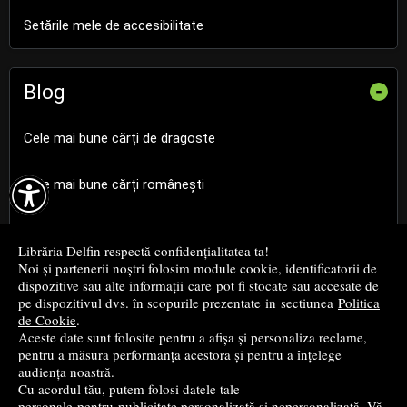
Setările mele de accesibilitate
Blog
-
Cele mai bune cărți de dragoste

Cele mai bune cărți românești
Cele mai bune cărți religioase
Librăria Delfin respectă confidențialitatea ta!
Noi și partenerii noștri folosim module cookie, identificatorii de
Cele mai bune cărți de istorie
dispozitive sau alte informații care pot fi stocate sau accesate de
pe dispozitivul dvs. în scopurile prezentate in sectiunea
Politica
de Cookie
.
Top cărți beletristică
Aceste date sunt folosite pentru a afișa și personaliza reclame,
pentru a măsura performanța acestora și pentru a înțelege
...toate știrile
audiența noastră.
Cu acordul tău, putem folosi datele tale
personale pentru publicitate personalizată și nepersonalizată. Vă