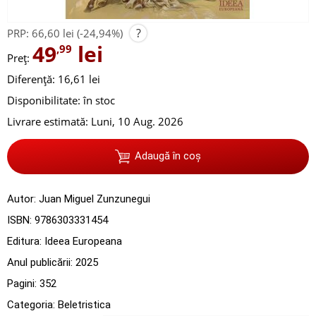
?
PRP:
66,60 lei
(-24,94%)
49
lei
,99
Preț:
Diferență: 16,61 lei
Disponibilitate:
în stoc
Livrare estimată:
Luni, 10 Aug. 2026
Adaugă în coș
Autor:
Juan Miguel Zunzunegui
ISBN:
9786303331454
Editura:
Ideea Europeana
Anul publicării:
2025
Pagini:
352
Categoria:
Beletristica