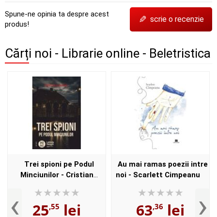
Spune-ne opinia ta despre acest
✎
scrie o recenzie
produs!
Cărți noi - Librarie online - Beletristica
Trei spioni pe Podul
Au mai ramas poezii intre
Minciunilor - Cristian
noi - Scarlett Cimpeanu
Contras
‹
›
25
lei
63
lei
,55
,36