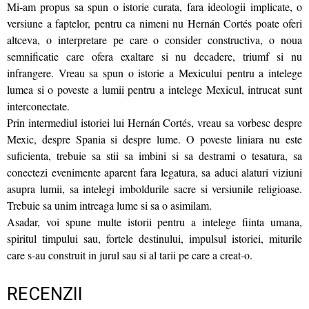
Mi‑am propus sa spun o istorie curata, fara ideologii implicate, o
versiune a faptelor, pentru ca nimeni nu Hernán Cortés poate oferi
altceva, o interpretare pe care o consider constructiva, o noua
semnificatie care ofera exaltare si nu decadere, triumf si nu
infrangere. Vreau sa spun o istorie a Mexicului pentru a intelege
lumea si o poveste a lumii pentru a intelege Mexicul, intrucat sunt
interconectate.
Prin intermediul istoriei lui Hernán Cortés, vreau sa vorbesc despre
Mexic, despre Spania si despre lume. O poveste liniara nu este
suficienta, trebuie sa stii sa imbini si sa destrami o tesatura, sa
conectezi evenimente aparent fara legatura, sa aduci alaturi viziuni
asupra lumii, sa intelegi imboldurile sacre si versiunile religioase.
Trebuie sa unim intreaga lume si sa o asimilam.
Asadar, voi spune multe istorii pentru a intelege fiinta umana,
spiritul timpului sau, fortele destinului, impulsul istoriei, miturile
care s‑au construit in jurul sau si al tarii pe care a creat‑o.
RECENZII