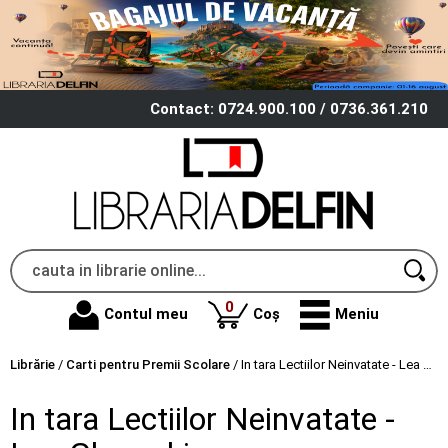
Contact: 0724.900.100 / 0736.361.210
produse
0
Contul meu
Coș
Meniu
Librărie
/
Carti pentru Premii Scolare
/
In tara Lectiilor Neinvatate - Lea Gheraskina
In tara Lectiilor Neinvatate -