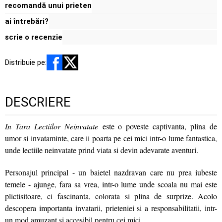
recomandă unui prieten
ai întrebări?
scrie o recenzie
Distribuie pe:
DESCRIERE
In Tara Lectiilor Neinvatate
este o poveste captivanta, plina de
umor si invataminte, care ii poarta pe cei mici intr-o lume fantastica,
unde lectiile neinvatate prind viata si devin adevarate aventuri.
Personajul principal - un baietel nazdravan care nu prea iubeste
temele - ajunge, fara sa vrea, intr-o lume unde scoala nu mai este
plictisitoare, ci fascinanta, colorata si plina de surprize. Acolo
descopera importanta invatarii, prieteniei si a responsabilitatii, intr-
un mod amuzant si accesibil pentru cei mici.