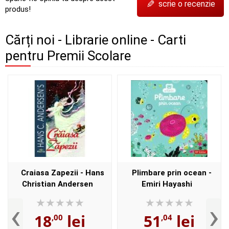
✎
scrie o recenzie
produs!
Cărți noi - Librarie online - Carti
pentru Premii Scolare
Craiasa Zapezii - Hans
Plimbare prin ocean -
Christian Andersen
Emiri Hayashi
‹
›
18
lei
51
lei
,00
,04