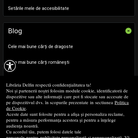
Setările mele de accesibilitate
Blog
-
Cele mai bune cărți de dragoste

Cele mai bune cărți românești
Cele mai bune cărți religioase
Librăria Delfin respectă confidențialitatea ta!
Noi și partenerii noștri folosim module cookie, identificatorii de
Cele mai bune cărți de istorie
dispozitive sau alte informații care pot fi stocate sau accesate de
pe dispozitivul dvs. în scopurile prezentate in sectiunea
Politica
de Cookie
.
Top cărți beletristică
Aceste date sunt folosite pentru a afișa și personaliza reclame,
pentru a măsura performanța acestora și pentru a înțelege
...toate știrile
audiența noastră.
Cu acordul tău, putem folosi datele tale
personale pentru publicitate personalizată și nepersonalizată. Vă