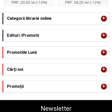
PRP:
20,00 lei
(-10%)
PRP:
58,00 lei
(-12%)
+
Categorii librarie online
+
Edituri /Promotii
+
Promotiile Lunii
+
Cărţi noi
+
Promoţii
Newsletter