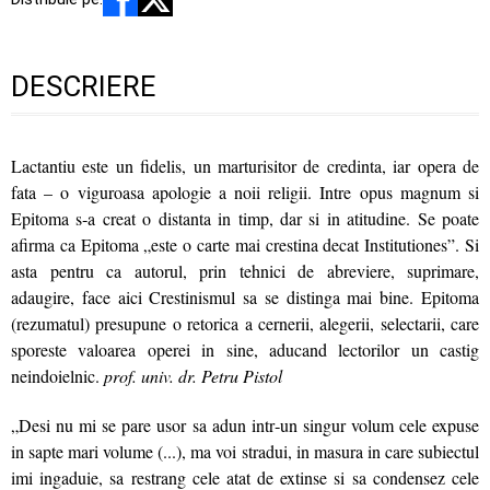
DESCRIERE
Lactantiu este un fidelis, un marturisitor de credinta, iar opera de
fata – o viguroasa apologie a noii religii. Intre opus magnum si
Epitoma s‑a creat o distanta in timp, dar si in atitudine. Se poate
afirma ca Epitoma „este o carte mai crestina decat Institutiones”. Si
asta pentru ca autorul, prin tehnici de abreviere, suprimare,
adaugire, face aici Crestinismul sa se distinga mai bine. Epitoma
(rezumatul) presupune o retorica a cernerii, alegerii, selectarii, care
sporeste valoarea operei in sine, aducand lectorilor un castig
neindoielnic.
prof. univ. dr. Petru Pistol
„Desi nu mi se pare usor sa adun intr‑un singur volum cele expuse
in sapte mari volume (...), ma voi stradui, in masura in care subiectul
imi ingaduie, sa restrang cele atat de extinse si sa condensez cele