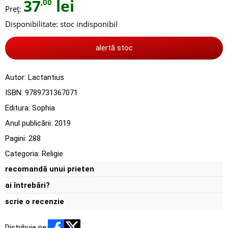
37
lei
,00
Preț:
Disponibilitate:
stoc indisponibil
alertă stoc
Autor:
Lactantius
ISBN:
9789731367071
Editura:
Sophia
Anul publicării:
2019
Pagini:
288
Categoria:
Religie
recomandă unui prieten
ai întrebări?
scrie o recenzie
Distribuie pe: