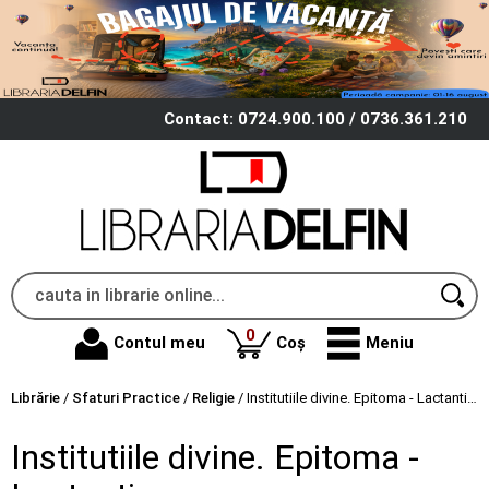
Contact: 0724.900.100 / 0736.361.210
produse
0
Contul meu
Coș
Meniu
Librărie
/
Sfaturi Practice
/
Religie
/
Institutiile divine. Epitoma - Lactantius
Institutiile divine. Epitoma -