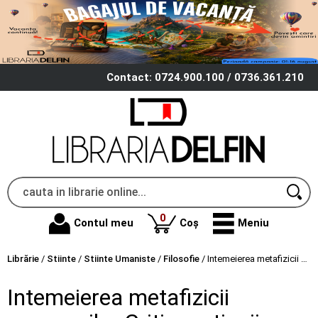
Contact: 0724.900.100 / 0736.361.210
produse
0
Contul meu
Coș
Meniu
Librărie
/
Stiinte
/
Stiinte Umaniste
/
Filosofie
/
Intemeierea metafizicii moravurilor Critica ratiunii practice – Immanuel Kant
Intemeierea metafizicii