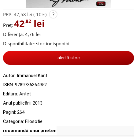
?
PRP:
47,58 lei
(-10%)
42
lei
,82
Preț:
Diferență: 4,76 lei
Disponibilitate:
stoc indisponibil
alertă stoc
Autor:
Immanuel Kant
ISBN:
9789736364952
Editura:
Antet
Anul publicării:
2013
Pagini:
264
Categoria:
Filosofie
recomandă unui prieten