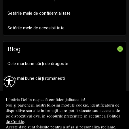
Setările mele de confidențialitate
Setările mele de accesibilitate
Blog
-
Cele mai bune cărți de dragoste

Cele mai bune cărți românești
Cele mai bune cărți religioase
Librăria Delfin respectă confidențialitatea ta!
Noi și partenerii noștri folosim module cookie, identificatorii de
Cele mai bune cărți de istorie
dispozitive sau alte informații care pot fi stocate sau accesate de
pe dispozitivul dvs. în scopurile prezentate in sectiunea
Politica
de Cookie
.
Top cărți beletristică
Aceste date sunt folosite pentru a afișa și personaliza reclame,