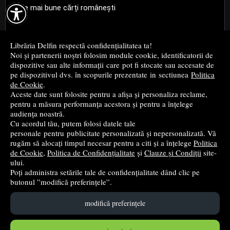

Cele mai bune cărți românești
Cele mai bune cărți religioase
Librăria Delfin respectă confidențialitatea ta!
Noi și partenerii noștri folosim module cookie, identificatorii de
Cele mai bune cărți de istorie
dispozitive sau alte informații care pot fi stocate sau accesate de
pe dispozitivul dvs. în scopurile prezentate in sectiunea
Politica
de Cookie
.
Top cărți beletristică
Aceste date sunt folosite pentru a afișa și personaliza reclame,
pentru a măsura performanța acestora și pentru a înțelege
...toate știrile
audiența noastră.
Cu acordul tău, putem folosi datele tale
personale pentru publicitate personalizată și nepersonalizată. Vă
© 2004 - 2026
Grup DZC SRL
rugăm să alocați timpul necesar pentru a citi și a înțelege
Politica
de Cookie
,
Politica de Confidențialitate
și
Clauze și Condiții
site-
Magazin online
creat de
Vital Soft
ului.
Poți administra setările tale de confidențialitate dând clic pe
butonul ”modifică preferințele”.
Created in 0.0893 sec
modifică preferințele