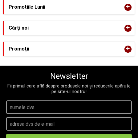
+
Promotiile Lunii
+
Cărţi noi
+
Promoţii
Newsletter
Fii primul care află despre produsele noi și reducerile apărute
pe site-ul nostru!