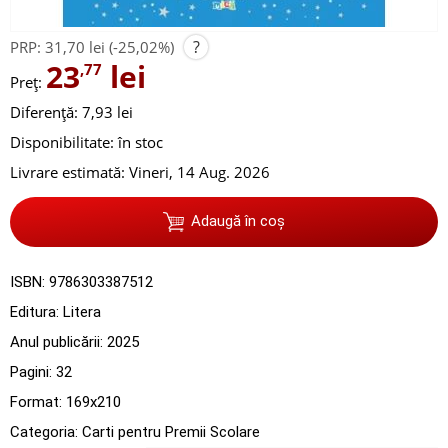
?
PRP:
31,70 lei
(-25,02%)
23
lei
,77
Preț:
Diferență: 7,93 lei
Disponibilitate:
în stoc
Livrare estimată:
Vineri, 14 Aug. 2026
Adaugă în coș
ISBN:
9786303387512
Editura:
Litera
Anul publicării:
2025
Pagini:
32
Format: 169x210
Categoria:
Carti pentru Premii Scolare