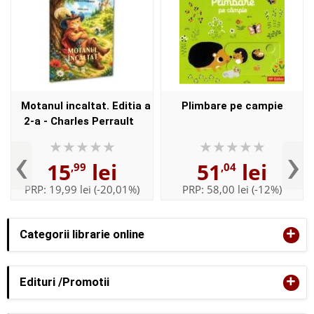
Motanul incaltat. Editia a
Plimbare pe campie
2-a - Charles Perrault
‹
›
15
lei
51
lei
,99
,04
PRP:
19,99 lei
(-20,01%)
PRP:
58,00 lei
(-12%)
+
Categorii librarie online
+
Edituri /Promotii