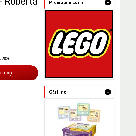
- Roberta
-
Promotiile Lunii
. 2026
în coș
-
Cărţi noi