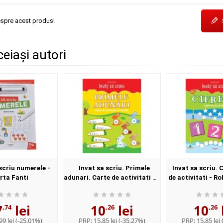
✎
espre acest produs!
ceiași autori
scriu numerele -
Invat sa scriu. Primele
Invat sa scriu. C
rta Fanti
adunari. Carte de activitati cu
de activitati - R
numere - Roberta Fanti
7
lei
10
lei
10
,74
,26
,26
99 lei
(-25,01%)
PRP:
15,85 lei
(-35,27%)
PRP:
15,85 lei