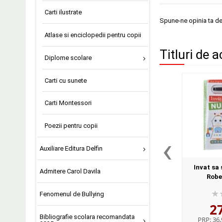
Carti ilustrate
Spune-ne opinia ta d
Atlase si enciclopedii pentru copii
Titluri de a
Diplome scolare
Carti cu sunete
Carti Montessori
Poezii pentru copii
‹
Auxiliare Editura Delfin
Invat sa 
Admitere Carol Davila
Robe
Fenomenul de Bullying
2
Bibliografie scolara recomandata
PRP:
36,