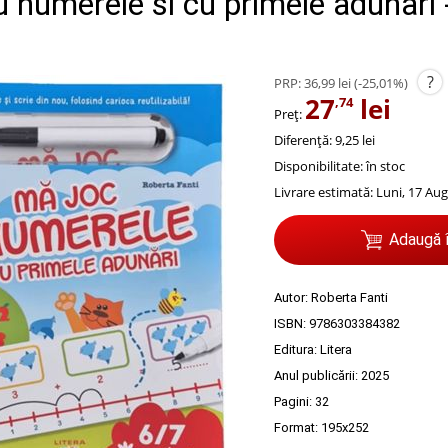
 numerele si cu primele adunari 
?
PRP:
36,99 lei
(-25,01%)
27
lei
,74
Preț:
Diferență: 9,25 lei
Disponibilitate:
în stoc
Livrare estimată:
Luni, 17 Aug
Adaugă 
Autor:
Roberta Fanti
ISBN:
9786303384382
Editura:
Litera
Anul publicării:
2025
Pagini:
32
Format: 195x252