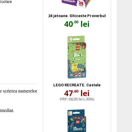
 Scolare
24 jetoane. Ghiceste Proverbul
40
lei
,00
LEGO RECREATE. Castele
iar scrierea numerelor
47
lei
,60
PRP:
68,00 lei
(-30%)
 imediat.