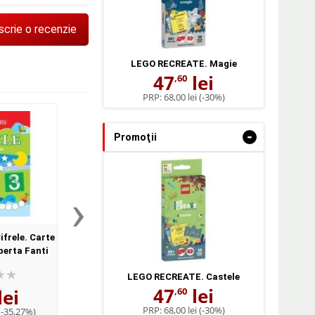
scrie o recenzie
LEGO RECREATE. Magie
47
lei
,60
PRP:
68,00 lei
(-30%)
-
Promoţii
›
ifrele. Carte
Activitati cu litere si
oberta Fanti
cuvinte. Set educativ. Carte
de activitati + 108 cartonase -
LEGO RECREATE. Castele
Mirella Cerato, Roberta
47
lei
,60
lei
38
lei
Fanti
,82
PRP:
68,00 lei
(-30%)
(-35,27%)
PRP:
59,99 lei
(-35,29%)