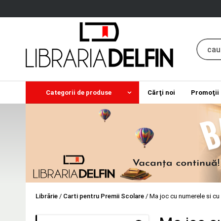
Categorii de produse
Cărţi noi
Promoţii
Librărie
/
Carti pentru Premii Scolare
/
Ma joc cu numerele si cu 