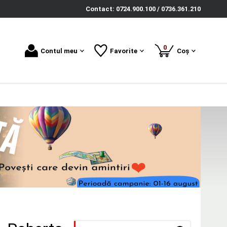
Contact: 0724.900.100 / 0736.361.210
produse
0
Contul meu
Favorite
Coș