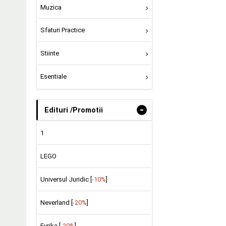
Muzica
Sfaturi Practice
Stiinte
Esentiale
-
Edituri /Promotii
1
LEGO
Universul Juridic [
-10%
]
Neverland [
-20%
]
Evrika [
-20%
]