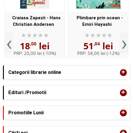
Craiasa Zapezii - Hans
Plimbare prin ocean -
Christian Andersen
Emiri Hayashi
‹
›
18
lei
51
lei
,00
,04
PRP:
20,00 lei
(-10%)
PRP:
58,00 lei
(-12%)
+
Categorii librarie online
+
Edituri /Promotii
+
Promotiile Lunii
+
Cărţi noi