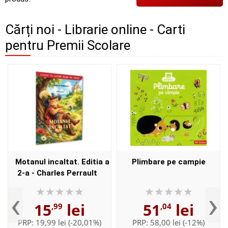
Cărți noi - Librarie online - Carti
pentru Premii Scolare
Motanul incaltat. Editia a
Plimbare pe campie
2-a - Charles Perrault
‹
›
15
lei
51
lei
,99
,04
PRP:
19,99 lei
(-20,01%)
PRP:
58,00 lei
(-12%)