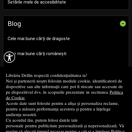
Setările mele de accesibilitate
Blog
-
Cele mai bune cărți de dragoste

Cele mai bune cărți românești
Cele mai bune cărți religioase
Librăria Delfin respectă confidențialitatea ta!
Noi și partenerii noștri folosim module cookie, identificatorii de
Cele mai bune cărți de istorie
dispozitive sau alte informații care pot fi stocate sau accesate de
pe dispozitivul dvs. în scopurile prezentate in sectiunea
Politica
de Cookie
.
Top cărți beletristică
Aceste date sunt folosite pentru a afișa și personaliza reclame,
pentru a măsura performanța acestora și pentru a înțelege
...toate știrile
audiența noastră.
Cu acordul tău, putem folosi datele tale
personale pentru publicitate personalizată și nepersonalizată. Vă
© 2004 - 2026
Grup DZC SRL
rugăm să alocați timpul necesar pentru a citi și a înțelege
Politica