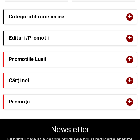
+
Categorii librarie online
+
Edituri /Promotii
+
Promotiile Lunii
+
Cărţi noi
+
Promoţii
Newsletter
Fii primul care află despre produsele noi și reducerile apărute