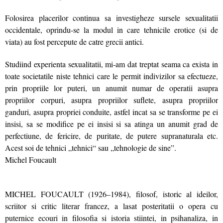
Folosirea placerilor continua sa investigheze sursele sexualitatii
occidentale, oprindu-se la modul in care tehnicile erotice (si de
viata) au fost percepute de catre grecii antici.
Studiind experienta sexualitatii, mi‑am dat treptat seama ca exista in
toate societatile niste tehnici care le permit indivizilor sa efectueze,
prin propriile lor puteri, un anumit numar de operatii asupra
propriilor corpuri, asupra propriilor suflete, asupra propriilor
ganduri, asupra propriei conduite, astfel incat sa se transforme pe ei
insisi, sa se modifice pe ei insisi si sa atinga un anumit grad de
perfectiune, de fericire, de puritate, de putere supranaturala etc.
Acest soi de tehnici „tehnici“ sau „tehnologie de sine”.
Michel Foucault
MICHEL FOUCAULT (1926–1984), filosof, istoric al ideilor,
scriitor si critic literar francez, a lasat posteritatii o opera cu
puternice ecouri in filosofia si istoria stiintei, in psihanaliza, in