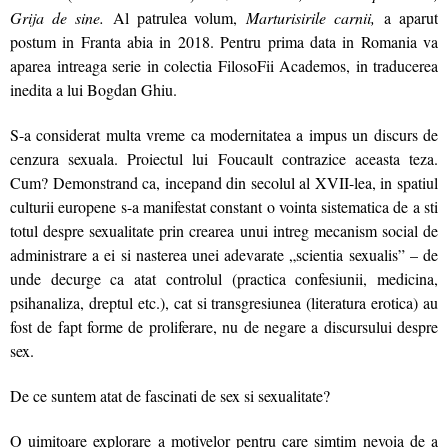
Grija de sine.
Al patrulea volum,
Marturisirile carnii,
a aparut
postum in Franta abia in 2018. Pentru prima data in Romania va
aparea intreaga serie in colectia FilosoFii Academos, in traducerea
inedita a lui Bogdan Ghiu.
S-a considerat multa vreme ca modernitatea a impus un discurs de
cenzura sexuala. Proiectul lui Foucault contrazice aceasta teza.
Cum? Demonstrand ca, incepand din secolul al XVII-lea, in spatiul
culturii europene s-a manifestat constant o vointa sistematica de a sti
totul despre sexualitate prin crearea unui intreg mecanism social de
administrare a ei si nasterea unei adevarate „scientia sexualis” – de
unde decurge ca atat controlul (practica confesiunii, medicina,
psihanaliza, dreptul etc.), cat si transgresiunea (literatura erotica) au
fost de fapt forme de proliferare, nu de negare a discursului despre
sex.
De ce suntem atat de fascinati de sex si sexualitate?
O uimitoare explorare a motivelor pentru care simtim nevoia de a