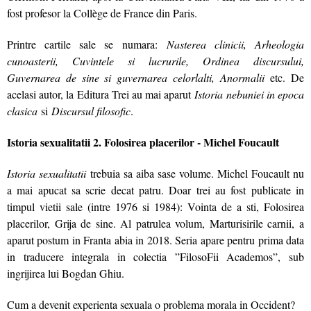
fost profesor la Collège de France din Paris.
Printre cartile sale se numara:
Nasterea clinicii, Arheologia
cunoasterii, Cuvintele si lucrurile, Ordinea discursului,
Guvernarea de sine si guvernarea celorlalti, Anormalii
etc. De
acelasi autor, la Editura Trei au mai aparut
Istoria nebuniei in epoca
clasica
si
Discursul filosofic
.
Istoria sexualitatii 2. Folosirea placerilor - Michel Foucault
Istoria sexualitatii
trebuia sa aiba sase volume. Michel Foucault nu
a mai apucat sa scrie decat patru. Doar trei au fost publicate in
timpul vietii sale (intre 1976 si 1984): Vointa de a sti, Folosirea
placerilor, Grija de sine. Al patrulea volum, Marturisirile carnii, a
aparut postum in Franta abia in 2018. Seria apare pentru prima data
in traducere integrala in colectia ”FilosoFii Academos”, sub
ingrijirea lui Bogdan Ghiu.
Cum a devenit experienta sexuala o problema morala in Occident?