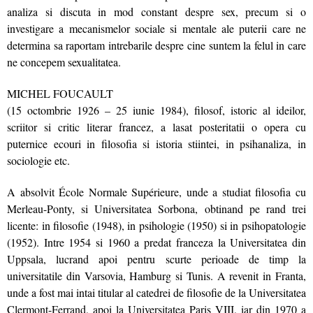
analiza si discuta in mod constant despre sex, precum si o
investigare a mecanismelor sociale si mentale ale puterii care ne
determina sa raportam intrebarile despre cine suntem la felul in care
ne concepem sexualitatea.
MICHEL FOUCAULT
(15 octombrie 1926 – 25 iunie 1984), filosof, istoric al ideilor,
scriitor si critic literar francez, a lasat posteritatii o opera cu
puternice ecouri in filosofia si istoria stiintei, in psihanaliza, in
sociologie etc.
A absolvit École Normale Supérieure, unde a studiat filosofia cu
Merleau-Ponty, si Universitatea Sorbona, obtinand pe rand trei
licente: in filosofie (1948), in psihologie (1950) si in psihopatologie
(1952). Intre 1954 si 1960 a predat franceza la Universitatea din
Uppsala, lucrand apoi pentru scurte perioade de timp la
universitatile din Varsovia, Hamburg si Tunis. A revenit in Franta,
unde a fost mai intai titular al catedrei de filosofie de la Universitatea
Clermont-Ferrand, apoi la Universitatea Paris VIII, iar din 1970 a