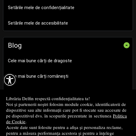
Setările mele de confidențialitate
Setările mele de accesibilitate
Blog
-
Cele mai bune cărți de dragoste

Cele mai bune cărți românești
Cele mai bune cărți religioase
Librăria Delfin respectă confidențialitatea ta!
Noi și partenerii noștri folosim module cookie, identificatorii de
Cele mai bune cărți de istorie
dispozitive sau alte informații care pot fi stocate sau accesate de
pe dispozitivul dvs. în scopurile prezentate in sectiunea
Politica
de Cookie
.
Top cărți beletristică
Aceste date sunt folosite pentru a afișa și personaliza reclame,
pentru a măsura performanța acestora și pentru a înțelege