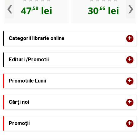
‹
›
Michel Foucault
47
lei
30
lei
,58
,66
+
Categorii librarie online
+
Edituri /Promotii
+
Promotiile Lunii
+
Cărţi noi
+
Promoţii