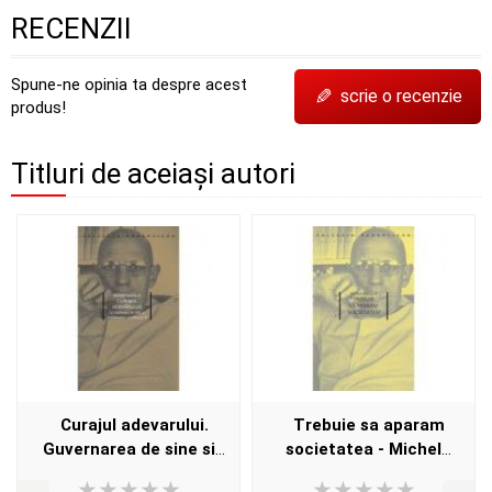
RECENZII
Spune-ne opinia ta despre acest
✎
scrie o recenzie
produs!
Titluri de aceiași autori
Curajul adevarului.
Trebuie sa aparam
Guvernarea de sine si
societatea - Michel
guvernarea celorlalti II -
Foucault