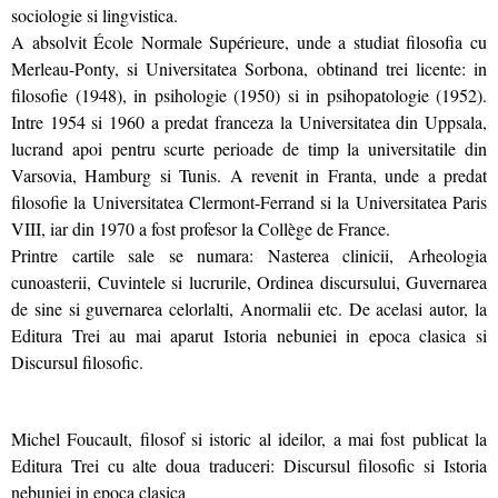
sociologie si lingvistica.
A absolvit École Normale Supérieure, unde a studiat filosofia cu
Merleau-Ponty, si Universitatea Sorbona, obtinand trei licente: in
filosofie (1948), in psihologie (1950) si in psihopatologie (1952).
Intre 1954 si 1960 a predat franceza la Universitatea din Uppsala,
lucrand apoi pentru scurte perioade de timp la universitatile din
Varsovia, Hamburg si Tunis. A revenit in Franta, unde a predat
filosofie la Universitatea Clermont-Ferrand si la Universitatea Paris
VIII, iar din 1970 a fost profesor la Collège de France.
Printre cartile sale se numara: Nasterea clinicii, Arheologia
cunoasterii, Cuvintele si lucrurile, Ordinea discursului, Guvernarea
de sine si guvernarea celorlalti, Anormalii etc. De acelasi autor, la
Editura Trei au mai aparut Istoria nebuniei in epoca clasica si
Discursul filosofic.
Michel Foucault, filosof si istoric al ideilor, a mai fost publicat la
Editura Trei cu alte doua traduceri: Discursul filosofic si Istoria
nebuniei in epoca clasica