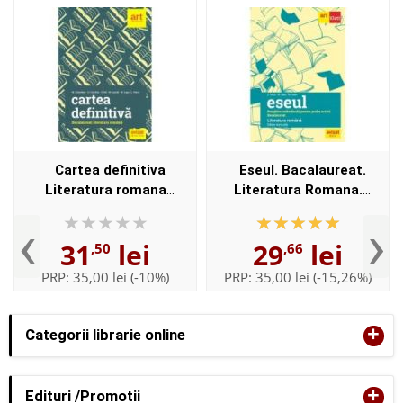
Cartea definitiva
Eseul. Bacalaureat.
Literatura romana
Literatura Romana.
Bacalaureat - Monica H.
Pregatire individuala
‹
›
Columban, Horia Corches
pentru proba scrisa, editie
31
lei
29
lei
,50
,66
revizuita - Liliana Paicu
PRP:
35,00 lei
(-10%)
PRP:
35,00 lei
(-15,26%)
+
Categorii librarie online
+
Edituri /Promotii