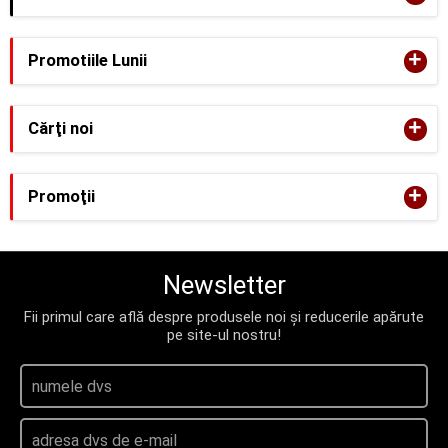
+
Promotiile Lunii
+
Cărţi noi
+
Promoţii
Newsletter
Fii primul care află despre produsele noi și reducerile apărute
pe site-ul nostru!