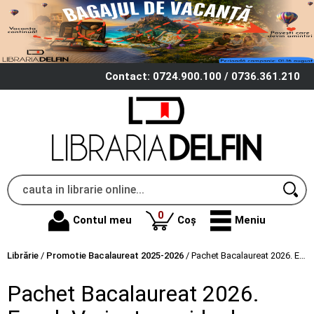
Contact: 0724.900.100 / 0736.361.210
produse
0
Contul meu
Coș
Meniu
Librărie
/
Promotie Bacalaureat 2025-2026
/
Pachet Bacalaureat 2026. Eseul. Varianta rapida de pregatire, Matematica. Modele de subiecte pentru Filiera tehnologica, Servicii si Fizica 100 variante rezolvate - Liliana Paicu, Lacramioara Pisica, Doru Badiu
Pachet Bacalaureat 2026.