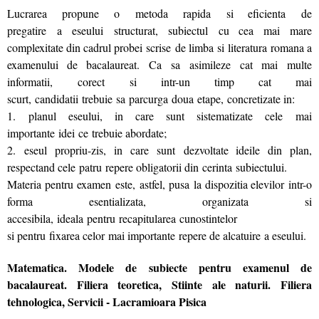
Lucrarea propune o metoda rapida si eficienta de
pregatire a eseului structurat, subiectul cu cea mai mare
complexitate din cadrul probei scrise de limba si literatura romana a
examenului de bacalaureat. Ca sa asimileze cat mai multe
informatii, corect si intr-un timp cat mai
scurt, candidatii trebuie sa parcurga doua etape, concretizate in:
1. planul eseului, in care sunt sistematizate cele mai
importante idei ce trebuie abordate;
2. eseul propriu-zis, in care sunt dezvoltate ideile din plan,
respectand cele patru repere obligatorii din cerinta subiectului.
Materia pentru examen este, astfel, pusa la dispozitia elevilor intr-o
forma esentializata, organizata si
accesibila, ideala pentru recapitularea cunostintelor
si pentru fixarea celor mai importante repere de alcatuire a eseului.
Matematica. Modele de subiecte pentru examenul de
bacalaureat. Filiera teoretica, Stiinte ale naturii. Filiera
tehnologica, Servicii - Lacramioara Pisica