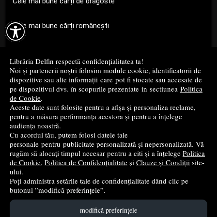
Cele mai bune cărți de dragoste

Cele mai bune cărți românești
Cele mai bune cărți religioase
Librăria Delfin respectă confidențialitatea ta!
Noi și partenerii noștri folosim module cookie, identificatorii de
Cele mai bune cărți de istorie
dispozitive sau alte informații care pot fi stocate sau accesate de
pe dispozitivul dvs. în scopurile prezentate in sectiunea
Politica
de Cookie
.
Top cărți beletristică
Aceste date sunt folosite pentru a afișa și personaliza reclame,
pentru a măsura performanța acestora și pentru a înțelege
...toate știrile
audiența noastră.
Cu acordul tău, putem folosi datele tale
personale pentru publicitate personalizată și nepersonalizată. Vă
© 2004 - 2026
Grup DZC SRL
rugăm să alocați timpul necesar pentru a citi și a înțelege
Politica
de Cookie
,
Politica de Confidențialitate
și
Clauze și Condiții
site-
Magazin online
creat de
Vital Soft
ului.
Poți administra setările tale de confidențialitate dând clic pe
butonul ”modifică preferințele”.
Created in 0.0993 sec
modifică preferințele