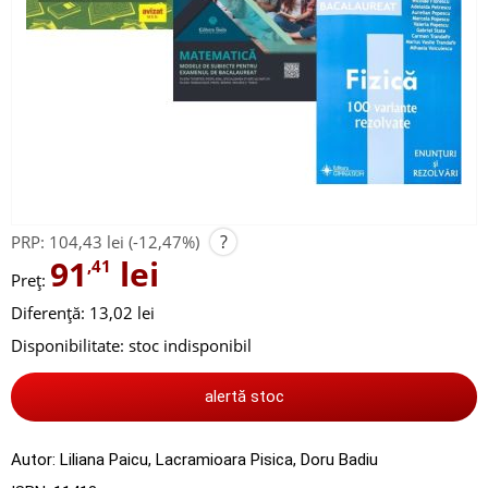
?
PRP:
104,43 lei
(-12,47%)
91
lei
,41
Preț:
Diferență: 13,02 lei
Disponibilitate:
stoc indisponibil
alertă stoc
Autor:
Liliana Paicu
,
Lacramioara Pisica
,
Doru Badiu