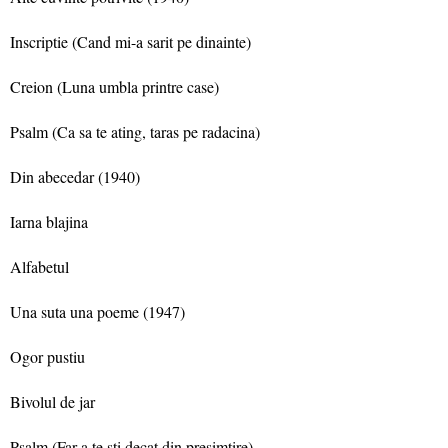
Inscriptie (Cand mi-a sarit pe dinainte)
Creion (Luna umbla printre case)
Psalm (Ca sa te ating, taras pe radacina)
Din abecedar (1940)
Iarna blajina
Alfabetul
Una suta una poeme (1947)
Ogor pustiu
Bivolul de jar
Psalm (Far-a te sti decat din presimtire)