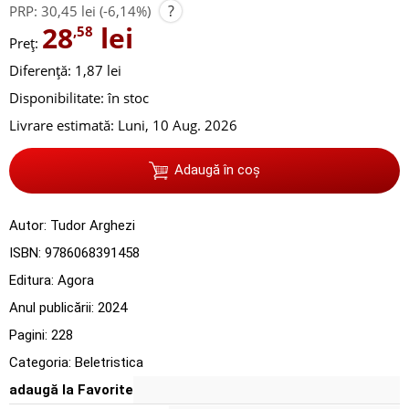
?
PRP:
30,45 lei
(-6,14%)
28
lei
,58
Preț:
Diferență: 1,87 lei
Disponibilitate:
în stoc
Livrare estimată:
Luni, 10 Aug. 2026
Adaugă în coș
Autor:
Tudor Arghezi
ISBN:
9786068391458
Editura:
Agora
Anul publicării:
2024
Pagini:
228
Categoria:
Beletristica
adaugă la Favorite