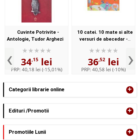
Cuvinte Potrivite -
10 catei. 10 mate si alte
Antologie, Tudor Arghezi
versuri de abecedar -
Tudor Arghezi
‹
›
34
lei
36
lei
,15
,52
PRP:
40,18 lei
(-15,01%)
PRP:
40,58 lei
(-10%)
+
Categorii librarie online
+
Edituri /Promotii
+
Promotiile Lunii