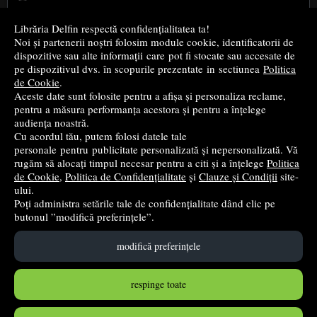
Cele mai bune cărți religioase
Librăria Delfin respectă confidențialitatea ta!
Noi și partenerii noștri folosim module cookie, identificatorii de
Cele mai bune cărți de istorie
dispozitive sau alte informații care pot fi stocate sau accesate de
pe dispozitivul dvs. în scopurile prezentate in sectiunea
Politica
de Cookie
.
Top cărți beletristică
Aceste date sunt folosite pentru a afișa și personaliza reclame,
pentru a măsura performanța acestora și pentru a înțelege
...toate știrile
audiența noastră.
Cu acordul tău, putem folosi datele tale
personale pentru publicitate personalizată și nepersonalizată. Vă
© 2004 - 2026
Grup DZC SRL
rugăm să alocați timpul necesar pentru a citi și a înțelege
Politica
de Cookie
,
Politica de Confidențialitate
și
Clauze și Condiții
site-
Magazin online
creat de
Vital Soft
ului.
Poți administra setările tale de confidențialitate dând clic pe
butonul ”modifică preferințele”.
Created in 0.0935 sec
modifică preferințele
respinge toate