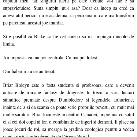
capului meu, iar singurul lucru pe care trebuie sa-l fac e sa
supravietuiesc. Suna simplu, nu-i asa? Doar ca incep sa cred ca
adevaratul pericol nu e academia, ci persoana in care ma transform
pe parcursul acestui joc murdar.
Si e posibil ca Blake sa fie cel care o sa ma impinga dincolo de
limita.
Au impresia ca ma pot controla. Ca ma pot folosi.
Dar habar n-au ce au trezit.
Briar Boleyn este o fosta studenta si profesoara, care a devenit
autoare de romane fantasy de dragoste. In trecut a scris lucrari
stiintifice premiate despre Dumbledore si legendele arthuriene,
inainte de a-si da seama ca poate scrie propriile povesti, cu mult mai
multe saruturi. Briar locuieste in centrul Canadei, impreuna cu sotul
ei si cei doi copii ai lor, o combinatie de ingeri si demoni. Ii place sa
joace jocuri de rol, sa mearga la gradina zoologica pentru a vedea
panda rosii si este obsedata de Disney World.