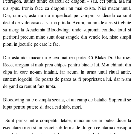
Pedragon, ultima dintre calaretii de dragoni – sau, cel putin, asa mi
s-a spus. Ironia face ca dragonii nu mai exista. Nici macar unul.
Dar, cumva, asta nu i-a impiedicat pe vampiri sa decida ca sunt
destul de valoroasa ca sa ma prinda. Acum, nu am de ales si trebuie
sa merg la Academia Bloodwing, unde supremii conduc totul si
pieritorii precum mine sunt doar sangele din venele lor, niste simpli
pioni in jocurile pe care le fac.
Dar asta nici macar nu e cea mai rea parte. Ci Blake Drakharrow.
Rece, arogant si mult prea chipes pentru binele lui. M-a chinuit din
clipa in care ne-am intalnit, iar acum, in urma unui ritual antic,
suntem logoditi. Se poarta de parca as fi proprietatea lui, dar n-am
de gand sa renunt fara lupta.
Bloodwing nu e o simpla scoala, ci un camp de batalie. Supremii se
lupta pentru putere si, daca esti slab, mori.
Sunt prinsa intre competitii letale, minciuni ce ar putea duce la
executarea mea si un secret sub forma de dragon ce atarna deasupra