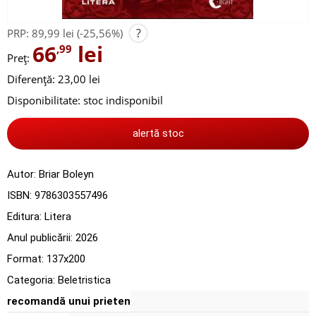
?
PRP:
89,99 lei
(-25,56%)
66
lei
,99
Preț:
Diferență: 23,00 lei
Disponibilitate:
stoc indisponibil
alertă stoc
Autor:
Briar Boleyn
ISBN:
9786303557496
Editura:
Litera
Anul publicării:
2026
Format: 137x200
Categoria:
Beletristica
recomandă unui prieten