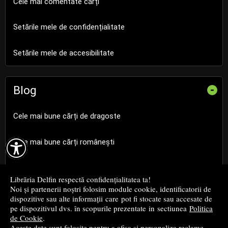
Cele mai comentate cărți
Setările mele de confidențialitate
Setările mele de accesibilitate
Blog
-
Cele mai bune cărți de dragoste

Cele mai bune cărți românești
Cele mai bune cărți religioase
Librăria Delfin respectă confidențialitatea ta!
Noi și partenerii noștri folosim module cookie, identificatorii de
Cele mai bune cărți de istorie
dispozitive sau alte informații care pot fi stocate sau accesate de
pe dispozitivul dvs. în scopurile prezentate in sectiunea
Politica
de Cookie
.
Top cărți beletristică
Aceste date sunt folosite pentru a afișa și personaliza reclame,