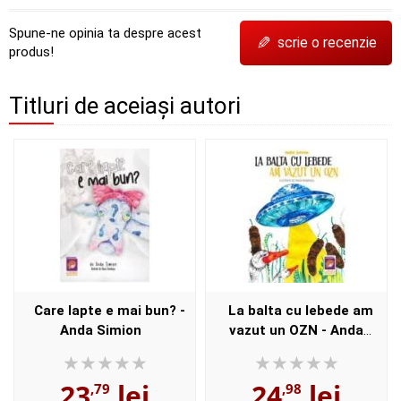
Spune-ne opinia ta despre acest
✎
scrie o recenzie
produs!
Titluri de aceiași autori
Care lapte e mai bun? -
La balta cu lebede am
Anda Simion
vazut un OZN - Anda
Simion
23
lei
24
lei
,79
,98