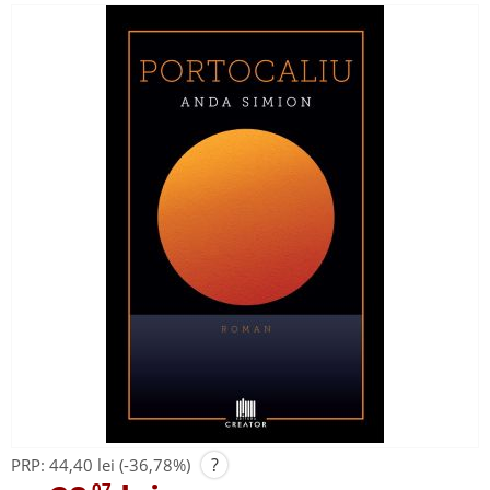
?
PRP:
44,40 lei
(-36,78%)
,07