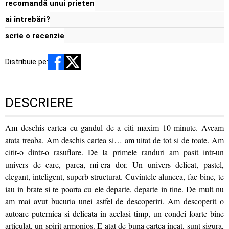
recomandă unui prieten
ai întrebări?
scrie o recenzie
Distribuie pe:
DESCRIERE
Am deschis cartea cu gandul de a citi maxim 10 minute. Aveam
atata treaba. Am deschis cartea si… am uitat de tot si de toate. Am
citit-o dintr-o rasuflare. De la primele randuri am pasit intr-un
univers de care, parca, mi-era dor. Un univers delicat, pastel,
elegant, inteligent, superb structurat. Cuvintele aluneca, fac bine, te
iau in brate si te poarta cu ele departe, departe in tine. De mult nu
am mai avut bucuria unei astfel de descoperiri. Am descoperit o
autoare puternica si delicata in acelasi timp, un condei foarte bine
articulat, un spirit armonios. E atat de buna cartea incat, sunt sigura,