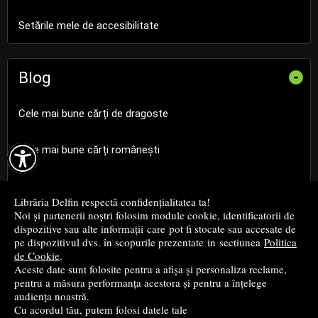
Setările mele de accesibilitate
Blog
-
Cele mai bune cărți de dragoste

Cele mai bune cărți românești
Cele mai bune cărți religioase
Librăria Delfin respectă confidențialitatea ta!
Noi și partenerii noștri folosim module cookie, identificatorii de
Cele mai bune cărți de istorie
dispozitive sau alte informații care pot fi stocate sau accesate de
pe dispozitivul dvs. în scopurile prezentate in sectiunea
Politica
de Cookie
.
Top cărți beletristică
Aceste date sunt folosite pentru a afișa și personaliza reclame,
pentru a măsura performanța acestora și pentru a înțelege
...toate știrile
audiența noastră.
Cu acordul tău, putem folosi datele tale