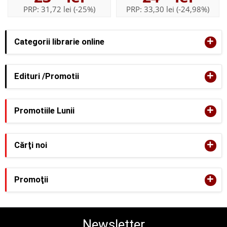
PRP:
31,72 lei
(-25%)
PRP:
33,30 lei
(-24,98%)
+
Categorii librarie online
+
Edituri /Promotii
+
Promotiile Lunii
+
Cărţi noi
+
Promoţii
Newsletter