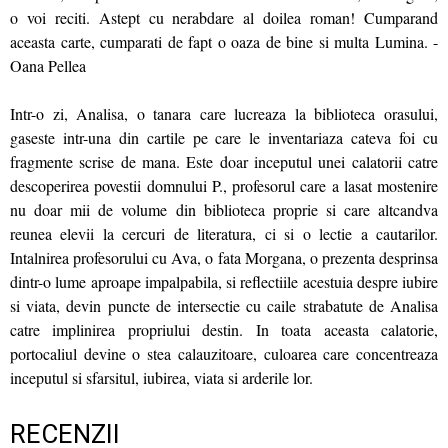
o voi reciti. Astept cu nerabdare al doilea roman! Cumparand
aceasta carte, cumparati de fapt o oaza de bine si multa Lumina. -
Oana Pellea
Intr-o zi, Analisa, o tanara care lucreaza la biblioteca orasului,
gaseste intr-una din cartile pe care le inventariaza cateva foi cu
fragmente scrise de mana. Este doar inceputul unei calatorii catre
descoperirea povestii domnului P., profesorul care a lasat mostenire
nu doar mii de volume din biblioteca proprie si care altcandva
reunea elevii la cercuri de literatura, ci si o lectie a cautarilor.
Intalnirea profesorului cu Ava, o fata Morgana, o prezenta desprinsa
dintr-o lume aproape impalpabila, si reflectiile acestuia despre iubire
si viata, devin puncte de intersectie cu caile strabatute de Analisa
catre implinirea propriului destin. In toata aceasta calatorie,
portocaliul devine o stea calauzitoare, culoarea care concentreaza
inceputul si sfarsitul, iubirea, viata si arderile lor.
RECENZII