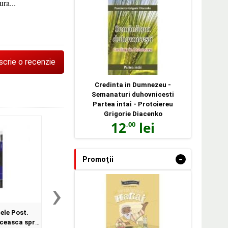
ura...
scrie o recenzie
Credinta in Dumnezeu -
Semanaturi duhovnicesti
Partea intai - Protoiereu
Grigorie Diacenko
12
lei
,00
-
Promoţii
›
ele Post.
Adevarul si bunatatea.
Rugaciuni pentru bi
ceasca spre
Parabole si istorii cu talc -
asupra vrajmasilor va