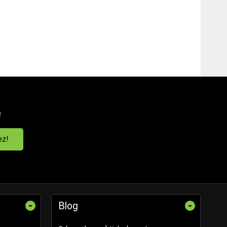
!
ez!
-
-
Blog