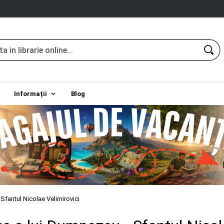
Informații
Blog
Sfantul Nicolae Velimirovici