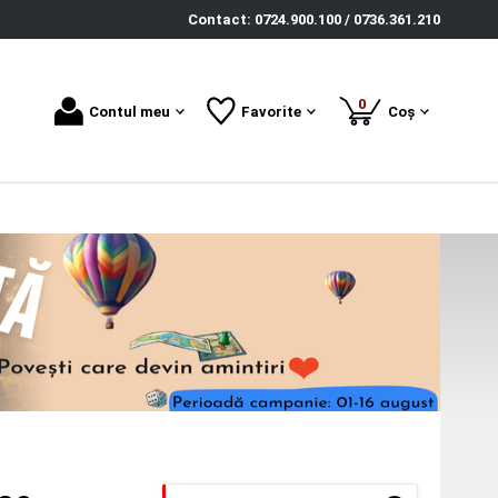
Contact: 0724.900.100 / 0736.361.210
produse
0
Contul meu
Favorite
Coș