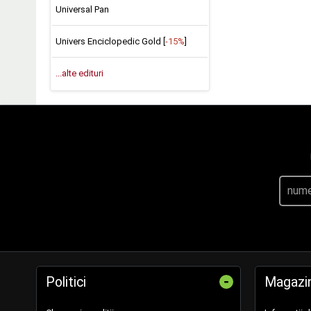
Universal Pan
Univers Enciclopedic Gold [
-15%
]
...alte edituri
-
Politici
Magazi