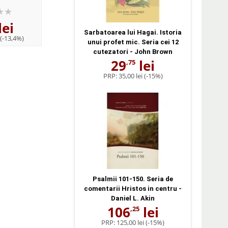
ul Nicolae
Sfantul Nicolae Velimirovici
nevazuti - Sfantul N
ici
Velimirovici
lei
13
lei
7
lei
,50
,90
Sarbatoarea lui Hagai. Istoria
(-13,4%)
PRP:
15,00 lei
(-10%)
PRP:
8,00 lei
(-1,25
unui profet mic. Seria cei 12
cutezatori - John Brown
29
lei
,75
PRP:
35,00 lei
(-15%)
Psalmii 101-150. Seria de
comentarii Hristos in centru -
Daniel L. Akin
106
lei
,25
PRP:
125,00 lei
(-15%)