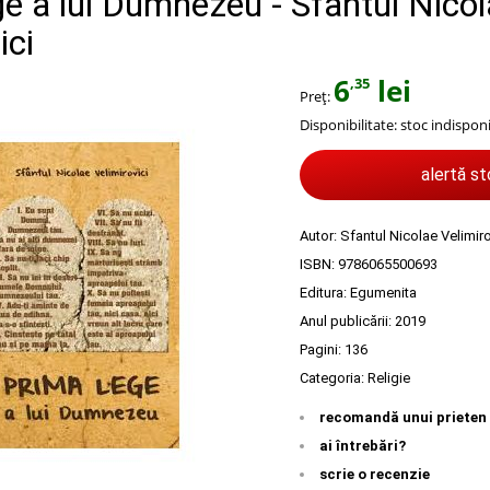
ge a lui Dumnezeu - Sfantul Nico
ici
6
lei
,35
Preț:
Disponibilitate:
stoc indisponi
alertă s
Autor:
Sfantul Nicolae Velimiro
ISBN:
9786065500693
Editura:
Egumenita
Anul publicării:
2019
Pagini:
136
Categoria:
Religie
recomandă unui prieten
ai întrebări?
scrie o recenzie