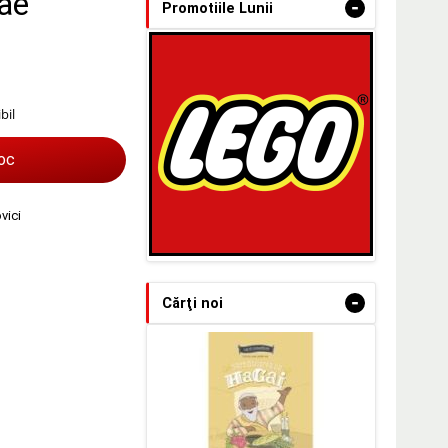
lae
-
Promotiile Lunii
bil
toc
vici
-
Cărţi noi