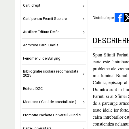
Carti drept
Distribuie pe:
Carti pentru Premii Scolare
Auxiliare Editura Delfin
DESCRIER
Admitere Carol Davila
Spun Sfintii Parinti
Fenomenul de Bullying
carte este "intrebar
probleme ale vremur
Bibliografie scolara recomandata
m-a luminat Bunul 
2025
Calinic, episcop al
Dumitru sunt in limb
Editura DZC
Parinti si al Sfinte
Medicina ( Carti de specialitate )
de a parcurge artico
toate ideile lor for
Promotie Pachete Universul Juridic
calea intrebarilor es
constientiza nelamur
Carte universitara