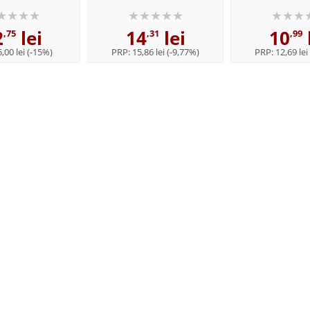
e: Gheorghita
Nicolae Velimirovici
inviere - Sfant
iocioi
Velimirov
2
lei
14
lei
10
,75
,31
,99
,00 lei
(-15%)
PRP:
15,86 lei
(-9,77%)
PRP:
12,69 lei