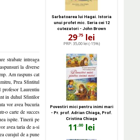
Sarbatoarea lui Hagai. Istoria
unui profet mic. Seria cei 12
cutezatori - John Brown
29
lei
,75
PRP:
35,00 lei
(-15%)
are strabate intreaga
raspunsuri la diverse
timp. Am raspuns cat
tru, Prea Sfintitul
l profesor Laurentiu
nt in duhul Sfintilor
fata vor avea bucuria
Povestiri mici pentru inimi mari
ntr-o carte de succes
- Pr. prof. Adrian Chiaga, Prof.
ea ispite. Tinerii pe
Cristina Chiaga
11
lei
,00
vor avea taria de a-si
vea curajul de a pune