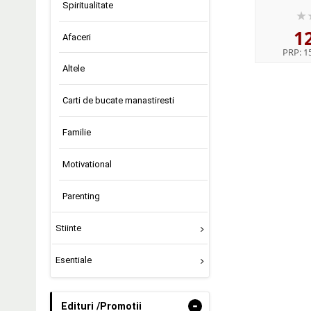
Spiritualitate
Traducer
C
1
Afaceri
PRP:
15
Altele
Carti de bucate manastiresti
Familie
Motivational
Parenting
Stiinte
Esentiale
-
Edituri /Promotii