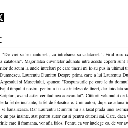
E
: "De vrei sa te mantuiesti, cu intrebarea sa calatoresti". Firul rosu c
ea calatoare". Majoritatea cuvintelor adunate intre aceste coperti sunt 
ilor de acum la unele intrebari pe care tinerii mi le-au pus in ultimul 
Dumnezeu. Laurentiu Dumitru Despre prima carte a lui Laurentiu Dumi
 Argesului si Muscelului, spunea: "Raspunsurile pe care le da domnu
ajul timpului nostru, pentru a fi usor intelese de tineri, dar totodata su
i Scripturi, avand astfel certitudinea adevarului". Cititorii volumului de 
le la fel de incitante, la fel de folositoare. Unii autori, dupa ce aduna i
te, se banalizeaza. Dar Laurentiu Dumitru nu s-a lasat prada unei asemen
te un pas inainte, atat pentru autor cat si pentru cititorii sai. Care, daca 
irile care ii framanta, vor afla folos. Pentru ca vor intelege ca, de vor a