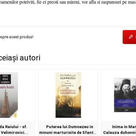
 oamenilor potriviti, fie ei preoti sau mireni, vor afla si raspunsuri pe mas
✎
espre acest produs!
ceiași autori
a Raiului - sf.
Puterea lui Dumnezeu in
Inima in Mar
 Velimirovici.
minuni marturisite de Sfantul
Calauza duhovni