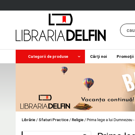
Categorii de produse
Cărţi noi
Promoţii
Librărie
/
Sfaturi Practice
/
Religie
/
Prima lege a lui Dumnezeu - 