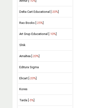
Arthur [
-10%
]
Delta Cart Educational [
-20%
]
Rao Books [
-25%
]
Art Grup Educational [
-10%
]
Shik
Amaltea [
-20%
]
Editura Sigma
Elicart [
-20%
]
Kores
Taida [
-5%
]