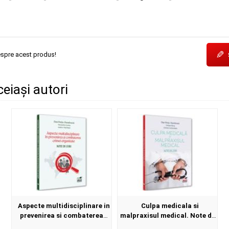
✎
espre acest produs!
ceiași autori
Aspecte multidisciplinare in
Culpa medicala si
prevenirea si combaterea
malpraxisul medical. Note de
crimei organizate. Note de
curs - Dan Perju Dumbrava