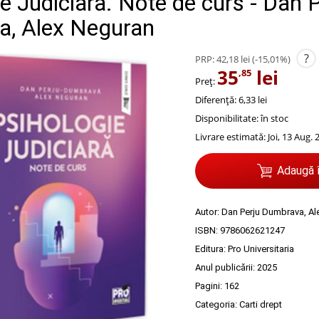
e Judiciara. Note de curs - Dan 
, Alex Neguran
?
PRP:
42,18 lei
(-15,01%)
35
lei
,85
Preț:
Diferență: 6,33 lei
Disponibilitate:
în stoc
Livrare estimată:
Joi, 13 Aug. 
Adaugă 
Autor:
Dan Perju Dumbrava
,
Al
ISBN:
9786062621247
Editura:
Pro Universitaria
Anul publicării:
2025
Pagini:
162
Categoria:
Carti drept