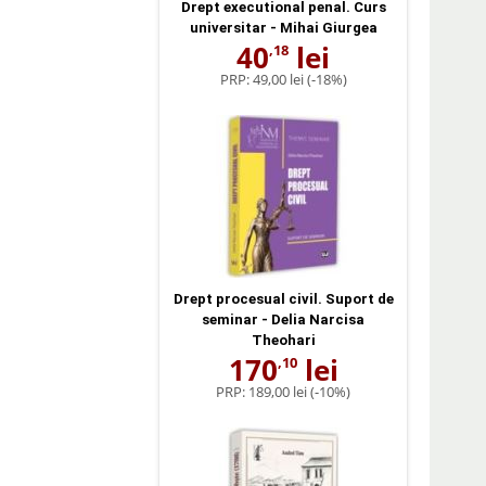
Drept executional penal. Curs
universitar - Mihai Giurgea
40
lei
,18
PRP:
49,00 lei
(-18%)
Drept procesual civil. Suport de
seminar - Delia Narcisa
Theohari
170
lei
,10
PRP:
189,00 lei
(-10%)