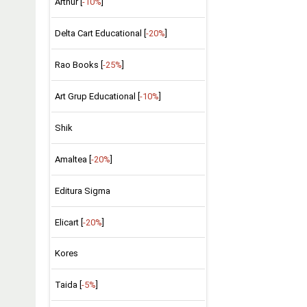
Arthur [
-10%
]
Delta Cart Educational [
-20%
]
Rao Books [
-25%
]
Art Grup Educational [
-10%
]
Shik
Amaltea [
-20%
]
Editura Sigma
Elicart [
-20%
]
Kores
Taida [
-5%
]