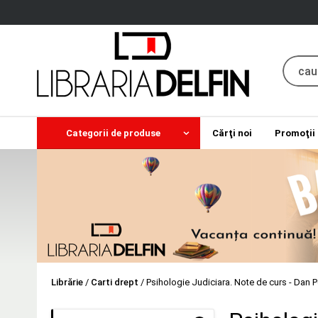
Categorii de produse
Cărţi noi
Promoţii
Librărie
/
Carti drept
/
Psihologie Judiciara. Note de curs - Dan 