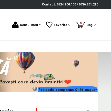
Contact: 0724.900.100 / 0736.361.210
produse
0
Contul meu
Favorite
Coș