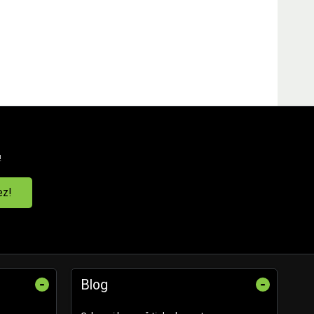
!
ez!
-
-
Blog