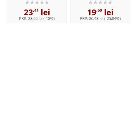
curs - Dan Perju Dumbrava
23
lei
19
lei
,41
,60
PRP:
28,55 lei
(-18%)
PRP:
26,43 lei
(-25,84%)