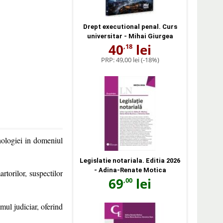
Drept executional penal. Curs
universitar - Mihai Giurgea
40
lei
,18
PRP:
49,00 lei
(-18%)
ihologiei in domeniul
Legislatie notariala. Editia 2026
- Adina-Renate Motica
torilor, suspectilor
69
lei
,00
emul judiciar, oferind