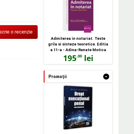
scrie o recenzie
Admiterea in notariat. Teste
grila si sinteze teoretice. Editia
a 11-a - Adina-Renate Motica
195
lei
,00
-
Promoţii