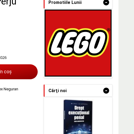
Perju
-
Promotiile Lunii
2026
în coș
ex Neguran
-
Cărţi noi