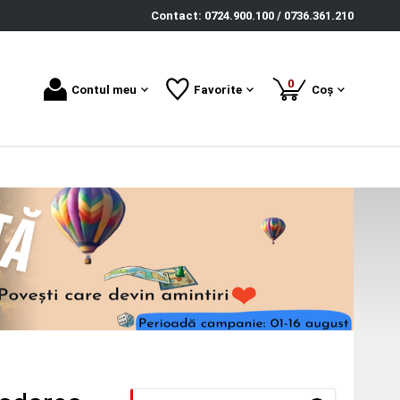
Contact: 0724.900.100 / 0736.361.210
produse
0
Contul meu
Favorite
Coș