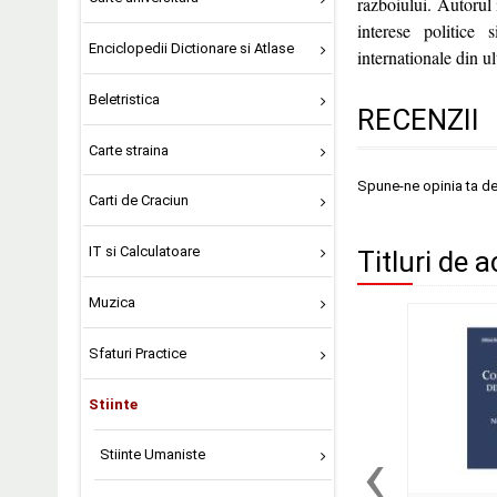
razboiului. Autorul 
interese politice 
Enciclopedii Dictionare si Atlase
internationale din ul
Beletristica
RECENZII
Carte straina
Spune-ne opinia ta d
Carti de Craciun
IT si Calculatoare
Titluri de a
Muzica
Sfaturi Practice
Stiinte
‹
Stiinte Umaniste