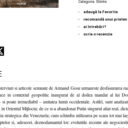
Categoria:
Stiinte
adaugă la Favorite
recomandă unui prieten
ai întrebări?
scrie o recenzie
E
terviuri si articole semnate de Armand Gosu urmareste desfasurarea ra
pace in contextul geopolitic inaugurat de al doilea mandat al lui D
si poate iremediabil – unitatea lumii occidentale. Astfel, sunt analizat
i in Orientul Mijlociu; de ce si-a abandonat Putin singurul aliat real, dic
itia strategica din Venezuela; cum schimba utilizarea pe scara tot mai l
ptelor si, adeseori, deznodamantul lor; evolutiile recente ale negocieri