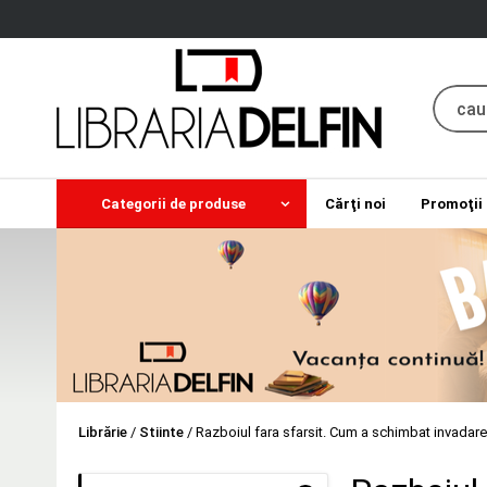
Categorii de produse
Cărţi noi
Promoţii
Librărie
/
Stiinte
/
Razboiul fara sfarsit. Cum a schimbat invadare