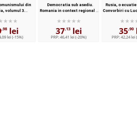
comunismului din
Democratia sub asediu.
Rusia, o ecuati
a, volumul 3.
Romania in context regional -
Convorbiri cu Lu
nte. Nicolae
Armand Gosu, Alexandru
- Armand 
1972-1975 - Dorin
Gussi
9
lei
37
lei
35
brincu
,98
,13
,90
,09 lei
(-15%)
PRP:
46,41 lei
(-20%)
PRP:
42,24 lei