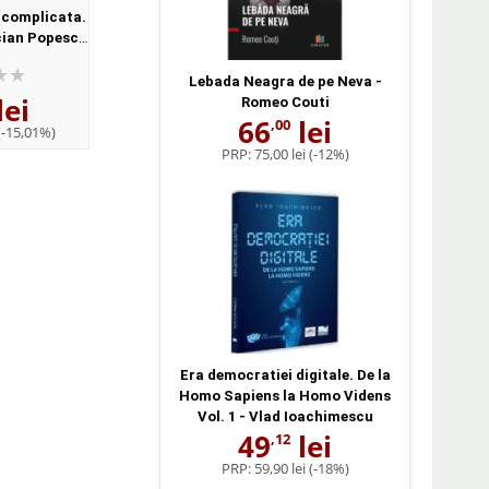
e complicata.
Intre Napoleon si Alexandru
Rusia, o ecuatie com
cian Popescu
I. Contextul international al
- Armand Gosu
Gosu
anexarii Basarabiei - Armand
Gosu
Lebada Neagra de pe Neva -
lei
53
lei
44
lei
,87
,89
Romeo Couti
66
lei
,00
(-15,01%)
PRP:
63,38 lei
(-15%)
PRP:
52,81 lei
(-15
PRP:
75,00 lei
(-12%)
Era democratiei digitale. De la
Homo Sapiens la Homo Videns
Vol. 1 - Vlad Ioachimescu
49
lei
,12
PRP:
59,90 lei
(-18%)