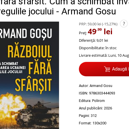
 fara sfarsit. Cum a schimbat in
regulile jocului - Armand Gosu
?
PRP:
59,00 lei
(-15,27%)
49
lei
,99
Preț:
Diferență: 9,01 lei
Disponibilitate:
în stoc
Livrare estimată:
Luni, 10 Aug
Adaugă 
Autor:
Armand Gosu
ISBN:
9786303444093
Editura:
Polirom
Anul publicării:
2026
Pagini:
312
Format: 130x200