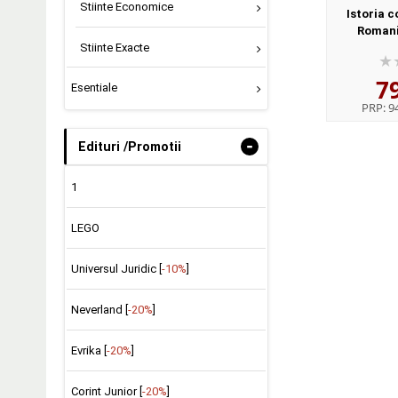
Stiinte Economice
Istoria 
Romani
Stiinte Exacte
Docume
Ceausescu 
7
Do
Esentiale
PRP:
94
-
Edituri /Promotii
1
LEGO
Universul Juridic [
-10%
]
Neverland [
-20%
]
Evrika [
-20%
]
Corint Junior [
-20%
]