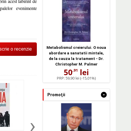
rin acest labirint de
ipalelor evenimente
Metabolismul creierului. O noua
scrie o recenzie
abordare a sanatatii mintale,
de la cauza la tratament - Dr.
Christopher M. Palmer
50
lei
,91
PRP:
59,90 lei
(-15,01%)
-
Promoţii
›