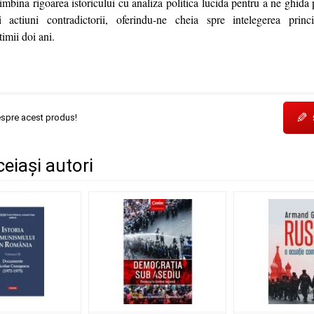
imbina rigoarea istoricului cu analiza politica lucida pentru a ne ghida p
si actiuni contradictorii, oferindu-ne cheia spre intelegerea princ
timii doi ani.
✎
espre acest produs!
ceiași autori