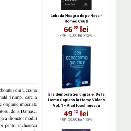
Lebada Neagra de pe Neva -
Romeo Couti
66
lei
,00
PRP:
75,00 lei
(-12%)
zboiului din Ucraina
Era democratiei digitale. De la
onald Trump, care a
Homo Sapiens la Homo Videns
e originile imperiale
Vol. 1 - Vlad Ioachimescu
tatorul de la Damasc,
49
lei
,12
arga a dronelor modul
PRP:
59,90 lei
(-18%)
lor pentru incheierea