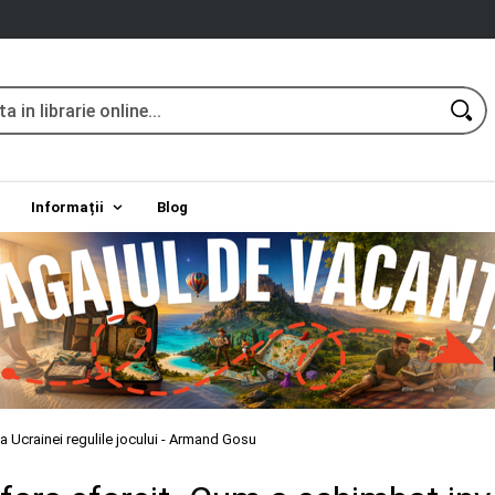
Informații
Blog
a Ucrainei regulile jocului - Armand Gosu