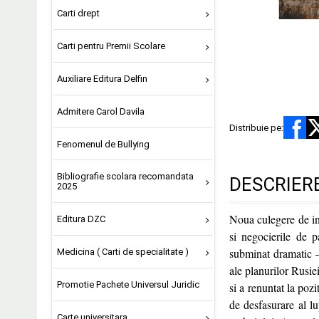
Carti drept
Carti pentru Premii Scolare
Auxiliare Editura Delfin
Admitere Carol Davila
Distribuie pe:
Fenomenul de Bullying
Bibliografie scolara recomandata
DESCRIER
2025
Noua culegere de in
Editura DZC
si negocierile de 
subminat dramatic – 
Medicina ( Carti de specialitate )
ale planurilor Rusie
Promotie Pachete Universul Juridic
si a renuntat la poz
de desfasurare al lu
Carte universitara