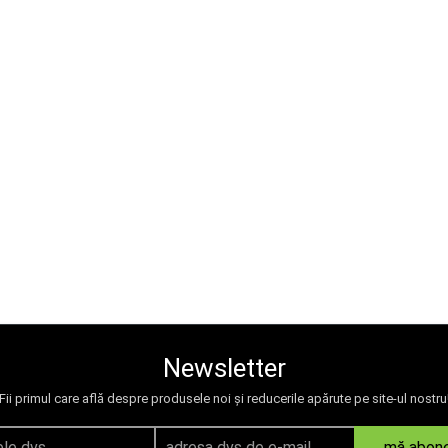
Newsletter
Fii primul care află despre produsele noi și reducerile apărute pe site-ul nostru
mă abon