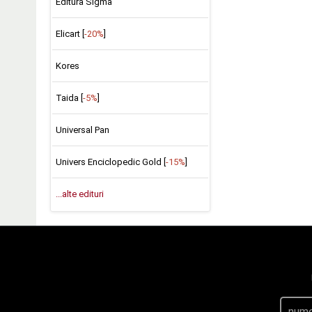
Editura Sigma
Elicart [
-20%
]
Kores
Taida [
-5%
]
Universal Pan
Univers Enciclopedic Gold [
-15%
]
...alte edituri