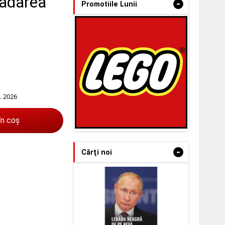
vadarea
-
Promotiile Lunii
. 2026
în coș
-
Cărţi noi