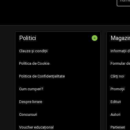
-
Politici
Magazi
Clauze și condiții
Informații 
Politica de Cookie
Formular de
Politica de Confidențialitate
Cărţi noi
Cum cumperi?
Promoţii
Despre livrare
Edituri
Concursuri
Autori
Voucher educațional
Parteneri