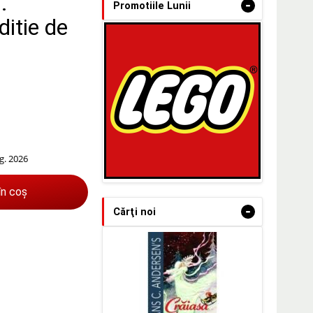
.
-
Promotiile Lunii
ditie de
g. 2026
în coș
-
Cărţi noi