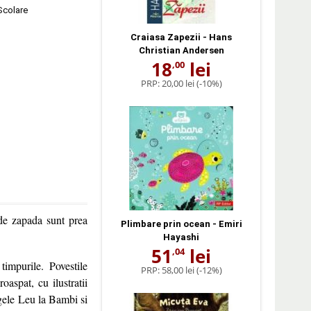
 Scolare
Craiasa Zapezii - Hans
Christian Andersen
18
lei
,00
PRP:
20,00 lei
(-10%)
i de zapada sunt prea
Plimbare prin ocean - Emiri
Hayashi
51
lei
,04
timpurile. Povestile
PRP:
58,00 lei
(-12%)
oaspat, cu ilustratii
egele Leu la Bambi si