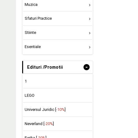
Muzica
Sfaturi Practice
Stiinte
Esentiale
-
Edituri /Promotii
1
LEGO
Universul Juridic [
-10%
]
Neverland [
-20%
]
Evrika [
-20%
]