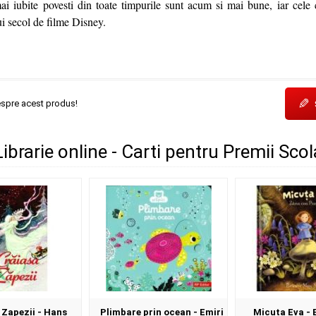
ai iubite povesti din toate timpurile sunt acum si mai bune, iar cele
i secol de filme Disney.
✎
espre acest produs!
 Librarie online - Carti pentru Premii Sco
 Zapezii - Hans
Plimbare prin ocean - Emiri
Micuta Eva - 