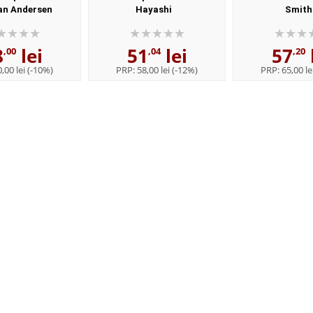
an Andersen
Hayashi
Smith
8
lei
51
lei
57
,00
,04
,20
,00 lei
(-10%)
PRP:
58,00 lei
(-12%)
PRP:
65,00 le