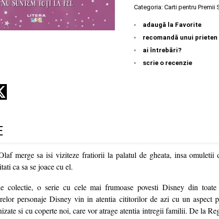
Categoria:
Carti pentru Premii
adaugă la Favorite
recomandă unui prieten
ai întrebări?
scrie o recenzie
E
 Olaf merge sa isi viziteze fratiorii la palatul de gheata, insa omuleti
itati ca sa se joace cu el.
de colectie, o serie cu cele mai frumoase povesti Disney din toate 
relor personaje Disney vin in atentia cititorilor de azi cu un aspect pr
izate si cu coperte noi, care vor atrage atentia intregii familii. De la R