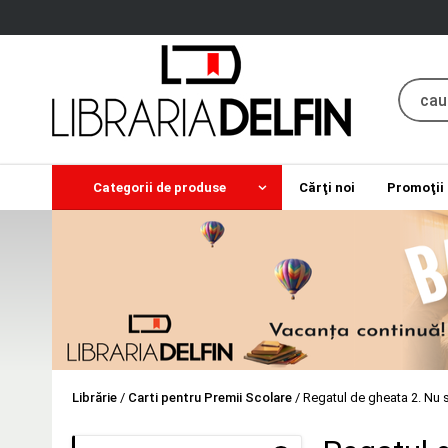
Categorii de produse
Cărţi noi
Promoţii
Librărie
/
Carti pentru Premii Scolare
/
Regatul de gheata 2. Nu s