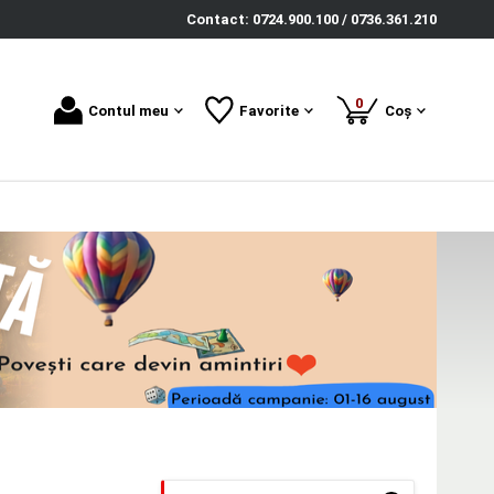
Contact: 0724.900.100 / 0736.361.210
produse
0
Contul meu
Favorite
Coș