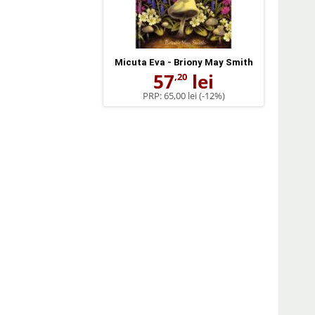
Micuta Eva - Briony May Smith
57
lei
,20
PRP:
65,00 lei
(-12%)