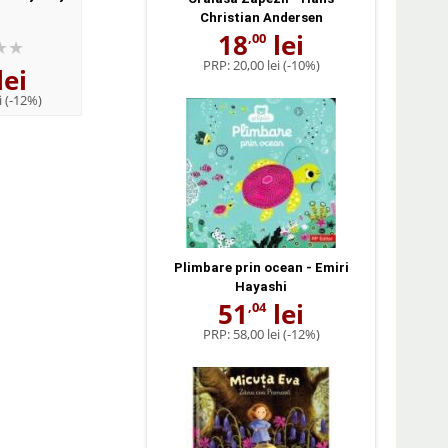
Proverbul
Christian Andersen
18
lei
,00
PRP:
20,00 lei
(-10%)
lei
50
lei
40
lei
,16
,00
i
(-12%)
PRP:
57,00 lei
(-12%)
Plimbare prin ocean - Emiri
Hayashi
51
lei
,04
PRP:
58,00 lei
(-12%)