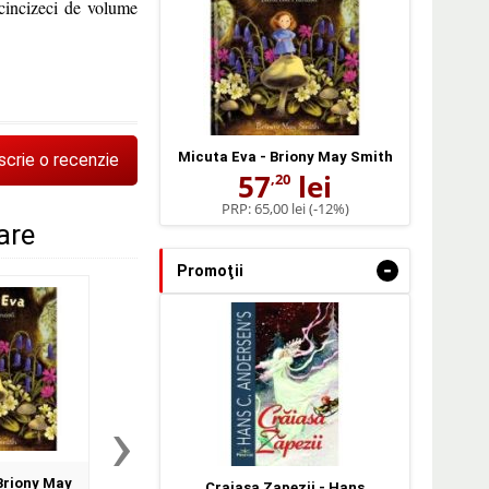
 cincizeci de volume
Micuta Eva - Briony May Smith
scrie o recenzie
57
lei
,20
PRP:
65,00 lei
(-12%)
lare
-
Promoţii
›
Briony May
Firimitucarul - Aura Veres
24 jetoane. Ghice
Craiasa Zapezii - Hans