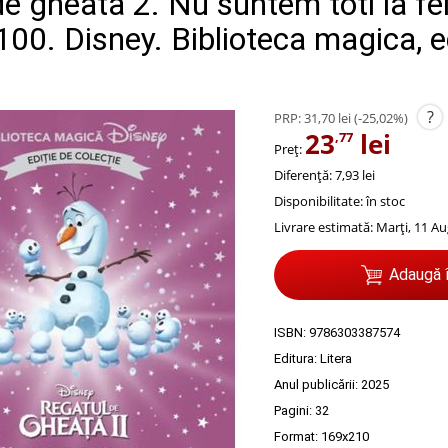
e gheata 2. Nu suntem toti la fel
00. Disney. Biblioteca magica, e
?
PRP:
31,70 lei
(-25,02%)
23
lei
,77
Preț:
Diferență: 7,93 lei
Disponibilitate:
în stoc
Livrare estimată:
Marți, 11 Au
Adaugă 
ISBN:
9786303387574
Editura:
Litera
Anul publicării:
2025
Pagini:
32
Format: 169x210