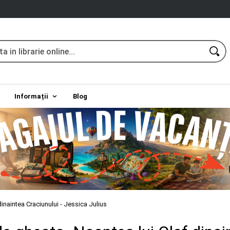
Informații
Blog
inaintea Craciunului - Jessica Julius