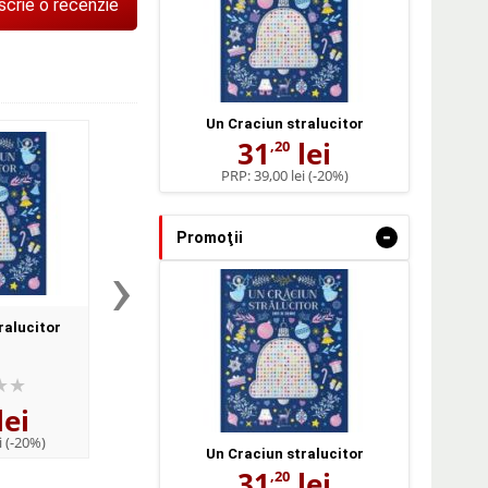
scrie o recenzie
Un Craciun stralucitor
31
lei
,20
PRP:
39,00 lei
(-20%)
-
Promoţii
›
ralucitor
Lama Lama de Craciun -
Un vis… cu Mos Cra
Anna Dewdney
Elena Ambroze
lei
29
lei
54
lei
,24
,00
i
(-20%)
PRP:
44,99 lei
(-35,01%)
PRP:
60,00 lei
(-10
Un Craciun stralucitor
31
lei
,20