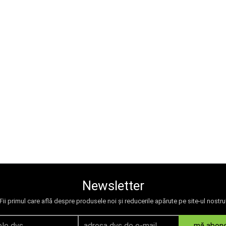
Newsletter
Fii primul care află despre produsele noi și reducerile apărute pe site-ul nostru
mă abon