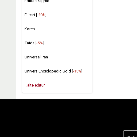
Editura Sigma
Elicart [
-20%
]
Kores
Taida [
-5%
]
Universal Pan
Univers Enciclopedic Gold [
-15%
]
...alte edituri