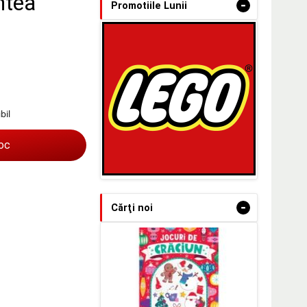
ntea
-
Promotiile Lunii
bil
toc
-
Cărţi noi