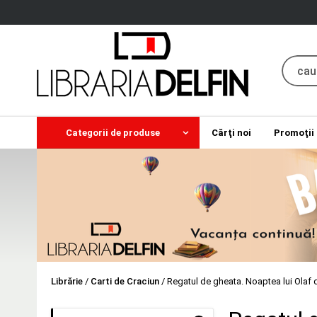
Categorii de produse
Cărţi noi
Promoţii
Librărie
/
Carti de Craciun
/
Regatul de gheata. Noaptea lui Olaf d