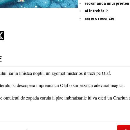
recomandă unui prieten
ai întrebări?
scrie o recenzie
E
i, iar in linistea noptii, un zgomot misterios il trezi pe Olaf.
sterului si descopera impreuna cu Olaf o surpriza cu adevarat magica.
e omuletul de zapada caruia ii plac imbratisarile iti va oferi un Craciun 