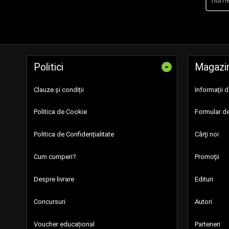
-
Politici
Magazi
Clauze și condiții
Informații 
Politica de Cookie
Formular de
Politica de Confidențialitate
Cărţi noi
Cum cumperi?
Promoţii
Despre livrare
Edituri
Concursuri
Autori
Voucher educațional
Parteneri