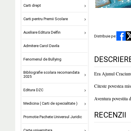
Carti drept
Carti pentru Premii Scolare
Auxiliare Editura Delfin
Distribuie pe:
Admitere Carol Davila
DESCRIER
Fenomenul de Bullying
Bibliografie scolara recomandata
Era Ajunul Craciunulu
2025
Citeste povestea mi
Editura DZC
Aventura povestita d
Medicina ( Carti de specialitate )
RECENZII
Promotie Pachete Universul Juridic
Carte universitara