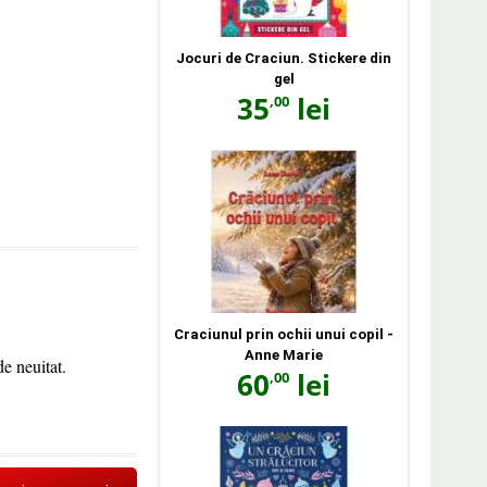
Jocuri de Craciun. Stickere din
gel
35
lei
,00
Craciunul prin ochii unui copil -
Anne Marie
de neuitat.
60
lei
,00