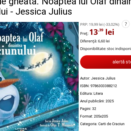
e gheata. Noaptea lui Olaf dinai
ui - Jessica Julius
?
PRP:
19,99 lei
(-33,02%)
13
lei
,39
Preț:
Diferență: 6,60 lei
Disponibilitate:
stoc indisponi
alertă s
Autor:
Jessica Julius
ISBN:
9786303388212
Editura:
Litera
Anul publicării:
2025
Pagini:
32
Format: 205x205
Categoria:
Carti de Craciun