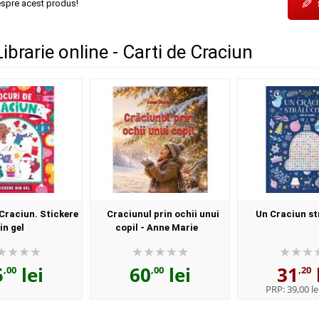
✎
espre acest produs!
Librarie online - Carti de Craciun
Craciun. Stickere
Craciunul prin ochii unui
Un Craciun st
in gel
copil - Anne Marie
5
lei
60
lei
31
,00
,00
,20
PRP:
39,00 le