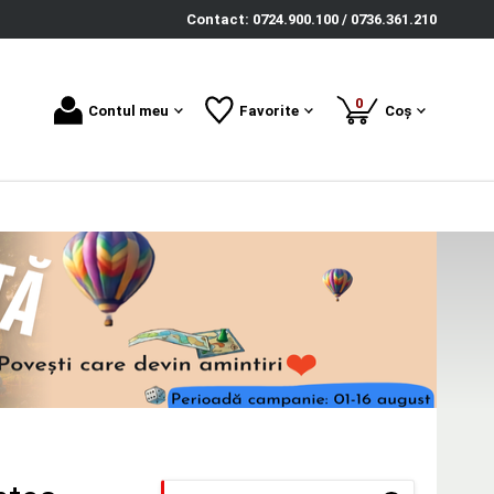
Contact: 0724.900.100 / 0736.361.210
produse
0
Contul meu
Favorite
Coș