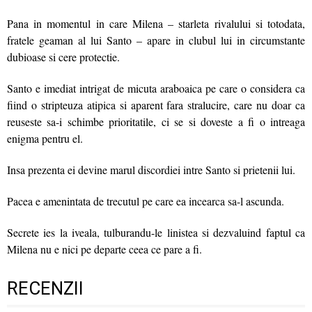
Pana in momentul in care Milena – starleta rivalului si totodata,
fratele geaman al lui Santo – apare in clubul lui in circumstante
dubioase si cere protectie.
Santo e imediat intrigat de micuta araboaica pe care o considera ca
fiind o stripteuza atipica si aparent fara stralucire, care nu doar ca
reuseste sa-i schimbe prioritatile, ci se si doveste a fi o intreaga
enigma pentru el.
Insa prezenta ei devine marul discordiei intre Santo si prietenii lui.
Pacea e amenintata de trecutul pe care ea incearca sa-l ascunda.
Secrete ies la iveala, tulburandu-le linistea si dezvaluind faptul ca
Milena nu e nici pe departe ceea ce pare a fi.
RECENZII