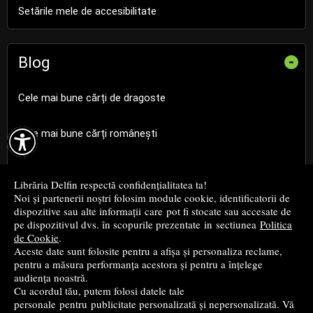
Setările mele de accesibilitate
Blog
-
Cele mai bune cărți de dragoste

Cele mai bune cărți românești
Cele mai bune cărți religioase
Librăria Delfin respectă confidențialitatea ta!
Noi și partenerii noștri folosim module cookie, identificatorii de
Cele mai bune cărți de istorie
dispozitive sau alte informații care pot fi stocate sau accesate de
pe dispozitivul dvs. în scopurile prezentate in sectiunea
Politica
de Cookie
.
Top cărți beletristică
Aceste date sunt folosite pentru a afișa și personaliza reclame,
pentru a măsura performanța acestora și pentru a înțelege
...toate știrile
audiența noastră.
Cu acordul tău, putem folosi datele tale
personale pentru publicitate personalizată și nepersonalizată. Vă