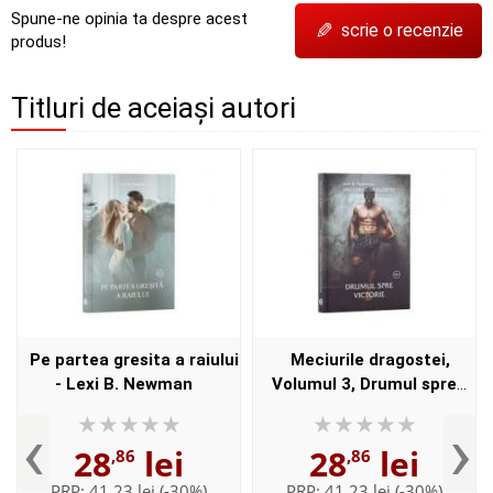
Spune-ne opinia ta despre acest
✎
scrie o recenzie
produs!
Titluri de aceiași autori
Pe partea gresita a raiului
Meciurile dragostei,
- Lexi B. Newman
Volumul 3, Drumul spre
victorie - Lexi B. Newman
‹
›
28
lei
28
lei
,86
,86
PRP:
41,23 lei
(-30%)
PRP:
41,23 lei
(-30%)