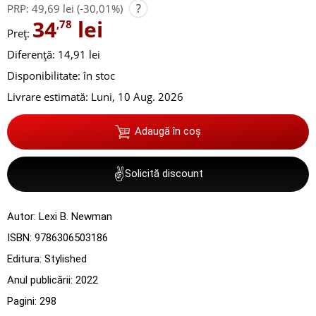
?
PRP:
49,69 lei
(-30,01%)
34
lei
,78
Preț:
Diferență: 14,91 lei
Disponibilitate:
în stoc
Livrare estimată:
Luni, 10 Aug. 2026
Adaugă în coș
✌
Solicită discount
Autor:
Lexi B. Newman
ISBN:
9786306503186
Editura:
Stylished
Anul publicării:
2022
Pagini:
298