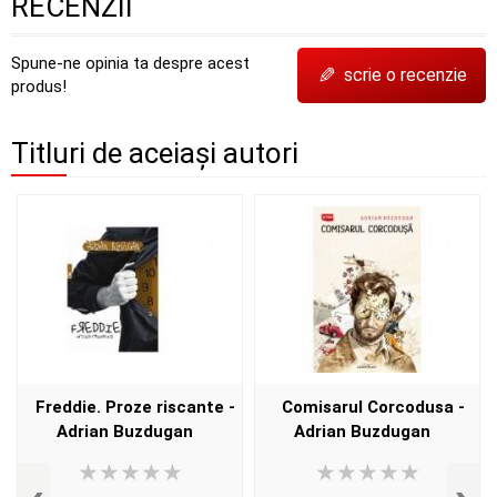
RECENZII
Spune-ne opinia ta despre acest
✎
scrie o recenzie
produs!
Titluri de aceiași autori
Freddie. Proze riscante -
Comisarul Corcodusa -
Adrian Buzdugan
Adrian Buzdugan