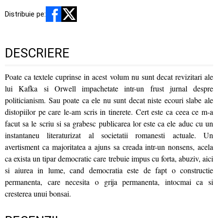
Distribuie pe:
DESCRIERE
Poate ca textele cuprinse in acest volum nu sunt decat revizitari ale
lui Kafka si Orwell impachetate intr-un frust jurnal despre
politicianism. Sau poate ca ele nu sunt decat niste ecouri slabe ale
distopiilor pe care le-am scris in tinerete. Cert este ca ceea ce m-a
facut sa le scriu si sa grabesc publicarea lor este ca ele aduc cu un
instantaneu literaturizat al societatii romanesti actuale. Un
avertisment ca majoritatea a ajuns sa creada intr-un nonsens, acela
ca exista un tipar democratic care trebuie impus cu forta, abuziv, aici
si aiurea in lume, cand democratia este de fapt o constructie
permanenta, care necesita o grija permanenta, intocmai ca si
cresterea unui bonsai.