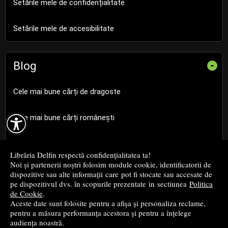
Setările mele de confidențialitate
Setările mele de accesibilitate
Blog
-
Cele mai bune cărți de dragoste

Cele mai bune cărți românești
Cele mai bune cărți religioase
Librăria Delfin respectă confidențialitatea ta!
Noi și partenerii noștri folosim module cookie, identificatorii de
Cele mai bune cărți de istorie
dispozitive sau alte informații care pot fi stocate sau accesate de
pe dispozitivul dvs. în scopurile prezentate in sectiunea
Politica
de Cookie
.
Top cărți beletristică
Aceste date sunt folosite pentru a afișa și personaliza reclame,
pentru a măsura performanța acestora și pentru a înțelege
...toate știrile
audiența noastră.