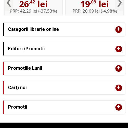
‹
›
26
lei
19
lei
,42
,09
PRP:
42,29 lei
(-37,53%)
PRP:
20,09 lei
(-4,98%)
+
Categorii librarie online
+
Edituri /Promotii
+
Promotiile Lunii
+
Cărţi noi
+
Promoţii