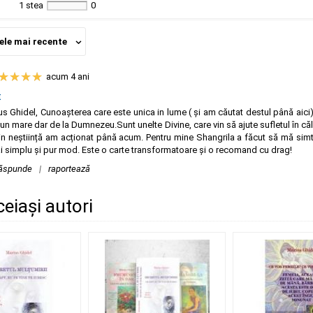
1 stea
0
ele mai recente
acum 4 ani
t
s Ghidel, Cunoașterea care este unica in lume ( și am căutat destul până aici)
n mare dar de la Dumnezeu.Sunt unelte Divine, care vin să ajute sufletul în că
in neștiință am acționat până acum. Pentru mine Shangrila a făcut să mă simt
ai simplu și pur mod. Este o carte transformatoare și o recomand cu drag!
ăspunde
|
raportează
ceiași autori