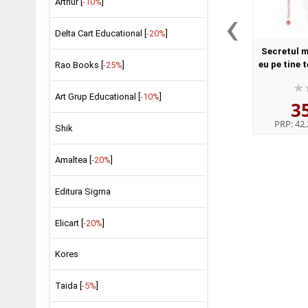
Arthur [
-10%
]
‹
Delta Cart Educational [
-20%
]
Secretul m
eu pe tine 
Rao Books [
-25%
]
G
Art Grup Educational [
-10%
]
3
PRP:
42,
Shik
Amaltea [
-20%
]
Editura Sigma
Elicart [
-20%
]
Kores
Taida [
-5%
]