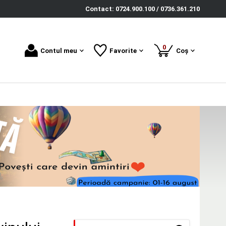
Contact: 0724.900.100 / 0736.361.210
produse
0
Contul meu
Favorite
Coș