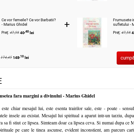
Ce vor femeile? Ce vor Barbatii?
Frumusete i
+
- Marius Ghidel
sufletului -
,40
47,58
47,58
Preț:
40
lei
Preț:
4
,10
174,45
cumpă
:
148
lei
E
setea fara margini a divinului - Marius Ghidel
a este chiar mesajul lui, este esenta trairilor sale, este - poate - sensul
tele insele au existat. Mesajul lui spiritual a aparut intr-un tarziu, dup
ra sa fi stiut ce lipsea. Simteam doar ca lipsea ceva. Si numai dupa ce 
spirituale pe care le tinea ascunse, evident inconstient, am parcurs car