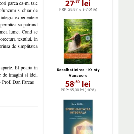
27
lei
,87
eori parea ca-mi taie
PRP:
29,97 lei
(-7,01%)
rofunzimi si chiar de
 integra experientele
 permitea sa patrund
ia mea lume. Cand se
rectura textului, in
rinsa de simplitatea
aparte. El poarta in
Resalbaticirea - Kristy
 de imagini si idei,
Vanacore
58
lei
 - Prof. Dan Farcas
,50
PRP:
65,00 lei
(-10%)