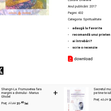
Anul publicării:
2017
Pagini:
432
Categoria:
Spiritualitate
adaugă la Favorite
recomandă unui prieten
ai întrebări?
scrie o recenzie
download
Shangri-La. Frumusetea fara
Secretul mul
+
margini a divinului - Marius
pe tine te i
Ghidel
42,29
Preț:
3
,40
37,00
Preț:
31
lei