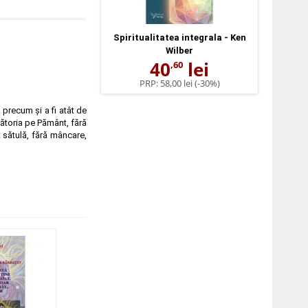
Spiritualitatea integrala - Ken
Wilber
40
lei
,60
PRP:
58,00 lei
(-30%)
 precum și a fi atât de
lătoria pe Pământ, fără
 sătulă, fără mâncare,