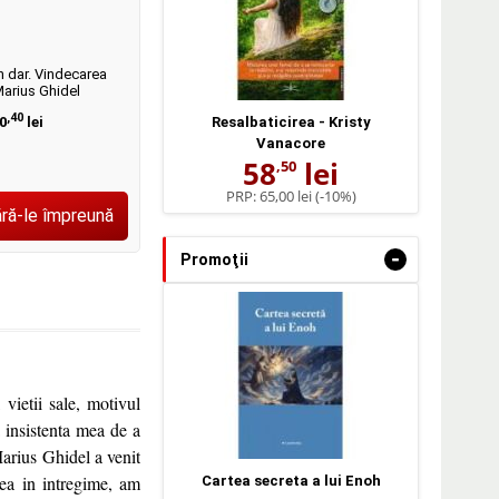
n dar. Vindecarea
 Marius Ghidel
,40
0
lei
Resalbaticirea - Kristy
Vanacore
58
lei
,50
PRP:
65,00 lei
(-10%)
ră-le împreună
-
Promoţii
 vietii sale, motivul
a insistenta mea de a
Marius Ghidel a venit
tea in intregime, am
Cartea secreta a lui Enoh