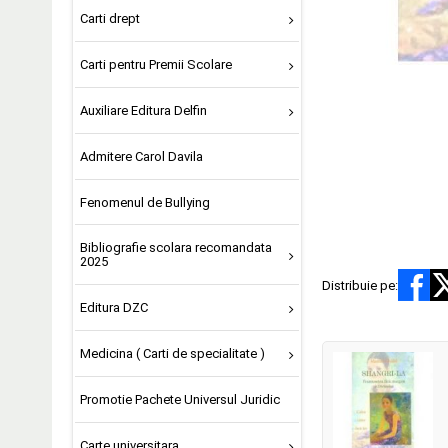
Carti drept
Carti pentru Premii Scolare
Auxiliare Editura Delfin
Admitere Carol Davila
Fenomenul de Bullying
Bibliografie scolara recomandata
2025
Distribuie pe:
Editura DZC
Medicina ( Carti de specialitate )
Promotie Pachete Universul Juridic
Carte universitara