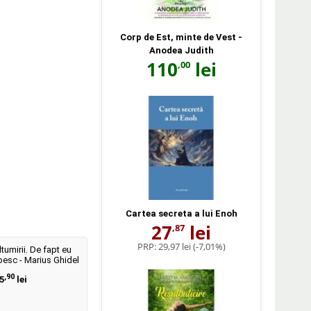
Corp de Est, minte de Vest -
Anodea Judith
110
lei
,00
Cartea secreta a lui Enoh
27
lei
,87
PRP:
29,97 lei
(-7,01%)
tumirii. De fapt eu
ubesc - Marius Ghidel
,90
5
lei