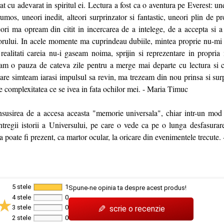
rat cu adevarat in spiritul ei. Lectura a fost ca o aventura pe Everest: un
frumos, uneori inedit, alteori surprinzator si fantastic, uneori plin de p
teori ma opream din citit in incercarea de a intelege, de a accepta si a
torului. In acele momente ma cuprindeau dubiile, mintea proprie nu-mi
 realitati careia nu-i gaseam noima, sprijin si reprezentare in propr
eam o pauza de cateva zile pentru a merge mai departe cu lectura si co
care simteam iarasi impulsul sa revin, ma trezeam din nou prinsa si surp
 de complexitatea ce se ivea in fata ochilor mei. - Maria Timuc
susirea de a accesa aceasta "memorie universala", chiar intr-un mod 
ntregii istorii a Universului, pe care o vede ca pe o lunga desfasurare
 poate fi prezent, ca martor ocular, la oricare din evenimentele trecute.
5 stele
1
Spune-ne opinia ta despre acest produs!
4 stele
0
✎
3 stele
0
scrie o recenzie
2 stele
0