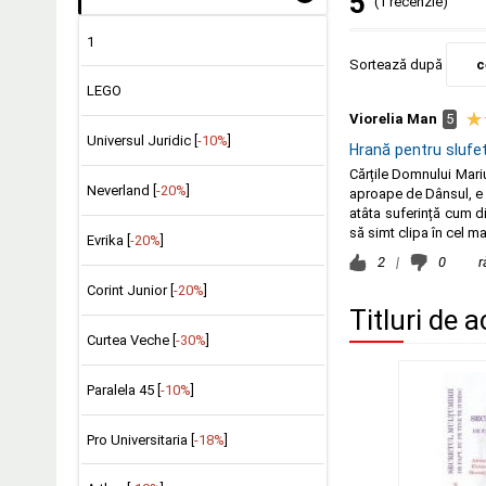
5
(1 recenzie)
1
Sortează după
c
LEGO
Viorelia Man
5
Universul Juridic [
-10%
]
Hrană pentru slufe
Cărțile Domnului Mariu
Neverland [
-20%
]
aproape de Dânsul, e u
atâta suferință cum d
să simt clipa în cel m
Evrika [
-20%
]
2
|
0
r
Corint Junior [
-20%
]
Titluri de a
Curtea Veche [
-30%
]
Paralela 45 [
-10%
]
Pro Universitaria [
-18%
]