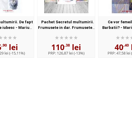
ultumirii. De fapt
Pachet Secretul multumirii.
Ce vor femei
te iubesc - Marius
Frumusete in dar. Frumusetea
Barbatii? - Mar
hidel
fara margini a divinului -
Marius Ghidel
5
lei
110
lei
40
,90
,38
,40
29 lei
(-15,11%)
PRP:
126,87 lei
(-13%)
PRP:
47,58 lei