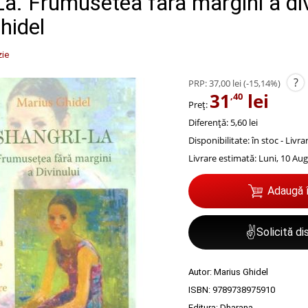
a. Frumusetea fara margini a div
hidel
ie
?
PRP:
37,00 lei
(-15,14%)
31
lei
,40
Preț:
Diferență: 5,60 lei
Disponibilitate:
în stoc - Livr
Livrare estimată:
Luni, 10 Aug
Adaugă 
✌
Solicită d
Autor:
Marius Ghidel
ISBN:
9789738975910
Editura:
Dharana