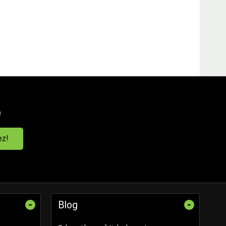
!
ez!
-
-
Blog