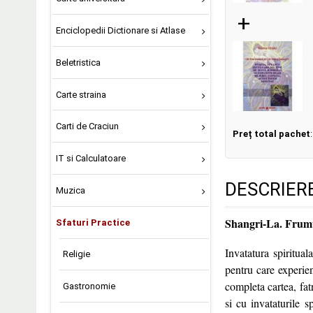
+
Enciclopedii Dictionare si Atlase
Beletristica
Carte straina
Carti de Craciun
Preț total pachet
IT si Calculatoare
DESCRIER
Muzica
Shangri-La. Frumu
Sfaturi Practice
Invatatura spiritual
Religie
pentru care experien
completa cartea, fat
Gastronomie
si cu invataturile 