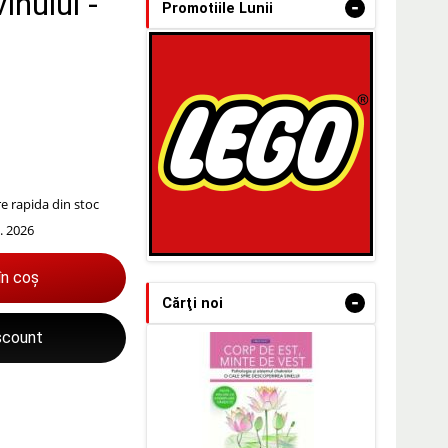
inului -
-
Promotiile Lunii
are rapida din stoc
. 2026
în coș
-
Cărţi noi
iscount