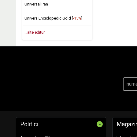
Universal Pan
Univers Enciclopedic Gold [
-15%
]
...alte edituri
-
Politici
Magazi