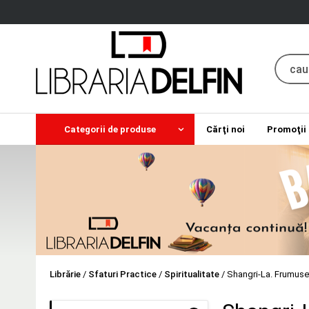
Categorii de produse
Cărţi noi
Promoţii
Librărie
/
Sfaturi Practice
/
Spiritualitate
/
Shangri-La. Frumuset