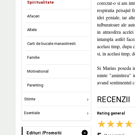
corectat-o si am int
Spiritualitate
respiratia peisajul 
Afaceri
idei geniale, iar al
tulburatoare ale au
Altele
in atmosfera acelei
intampla astfel fac
Carti de bucate manastiresti
acelasi timp, dupa 
si, in acelasi timp,
Familie
Si Marius poseda in
Motivational
minte "amintirea" i
avand sentimentul ca
Parenting
RECENZII
Stiinte
Esentiale
Rating general
-
Edituri /Promotii