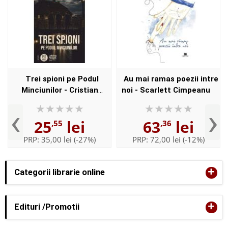
Trei spioni pe Podul
Au mai ramas poezii intre
Minciunilor - Cristian
noi - Scarlett Cimpeanu
Contras
‹
›
25
lei
63
lei
,55
,36
PRP:
35,00 lei
(-27%)
PRP:
72,00 lei
(-12%)
+
Categorii librarie online
+
Edituri /Promotii