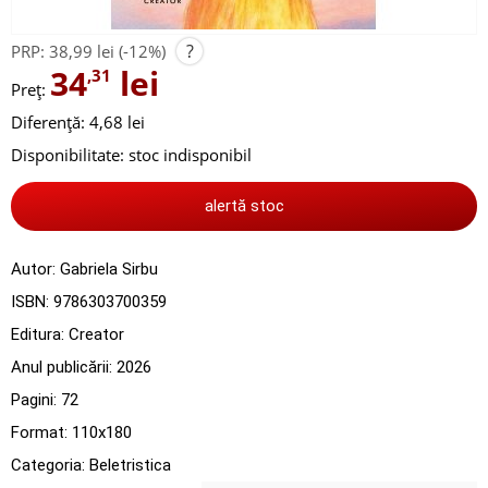
?
PRP:
38,99 lei
(-12%)
34
lei
,31
Preț:
Diferență: 4,68 lei
Disponibilitate:
stoc indisponibil
alertă stoc
Autor:
Gabriela Sirbu
ISBN:
9786303700359
Editura:
Creator
Anul publicării:
2026
Pagini:
72
Format: 110x180
Categoria:
Beletristica