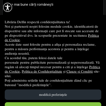

Cele mai bune cărți românești
Cele mai bune cărți religioase
Librăria Delfin respectă confidențialitatea ta!
Noi și partenerii noștri folosim module cookie, identificatorii de
Cele mai bune cărți de istorie
dispozitive sau alte informații care pot fi stocate sau accesate de
pe dispozitivul dvs. în scopurile prezentate in sectiunea
Politica
de Cookie
.
Top cărți beletristică
Aceste date sunt folosite pentru a afișa și personaliza reclame,
pentru a măsura performanța acestora și pentru a înțelege
...toate știrile
audiența noastră.
Cu acordul tău, putem folosi datele tale
personale pentru publicitate personalizată și nepersonalizată. Vă
© 2004 - 2026
Grup DZC SRL
rugăm să alocați timpul necesar pentru a citi și a înțelege
Politica
de Cookie
,
Politica de Confidențialitate
și
Clauze și Condiții
site-
Magazin online
creat de
Vital Soft
ului.
Poți administra setările tale de confidențialitate dând clic pe
butonul ”modifică preferințele”.
Created in 0.0915 sec
modifică preferințele