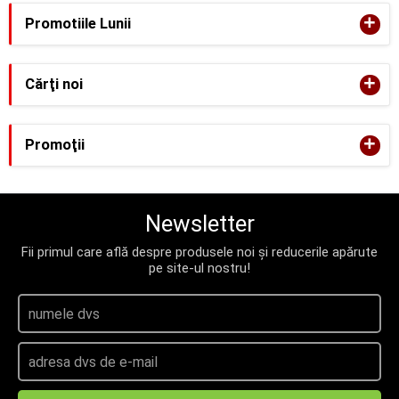
+
Promotiile Lunii
+
Cărţi noi
+
Promoţii
Newsletter
Fii primul care află despre produsele noi și reducerile apărute
pe site-ul nostru!