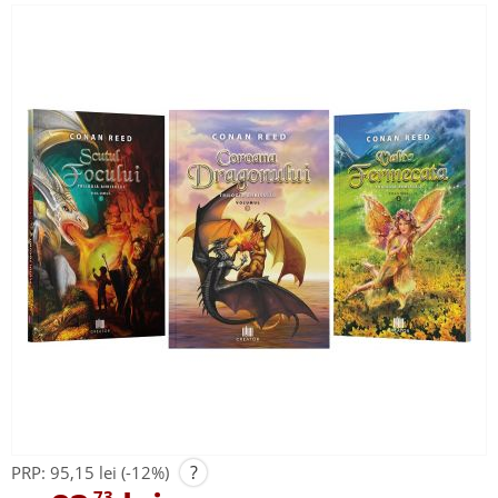
?
PRP:
95,15 lei
(-12%)
,73