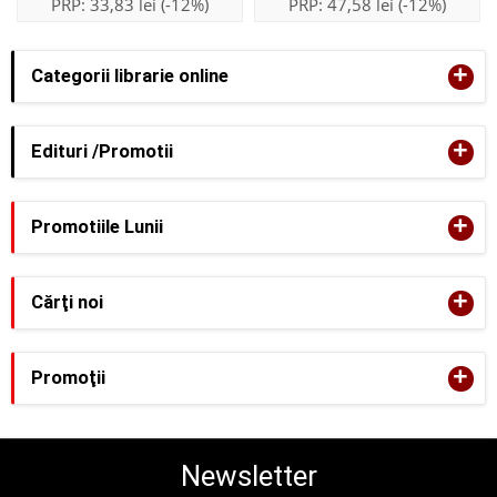
PRP:
33,83 lei
(-12%)
PRP:
47,58 lei
(-12%)
+
Categorii librarie online
+
Edituri /Promotii
+
Promotiile Lunii
+
Cărţi noi
+
Promoţii
Newsletter