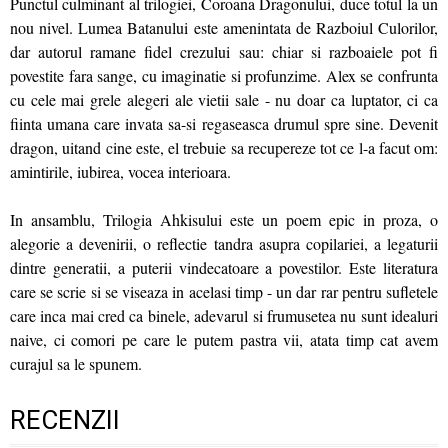
Punctul culminant al trilogiei, Coroana Dragonului, duce totul la un
nou nivel. Lumea Batanului este amenintata de Razboiul Culorilor,
dar autorul ramane fidel crezului sau: chiar si razboaiele pot fi
povestite fara sange, cu imaginatie si profunzime. Alex se confrunta
cu cele mai grele alegeri ale vietii sale - nu doar ca luptator, ci ca
fiinta umana care invata sa-si regaseasca drumul spre sine. Devenit
dragon, uitand cine este, el trebuie sa recupereze tot ce l-a facut om:
amintirile, iubirea, vocea interioara.
In ansamblu, Trilogia Ahkisului este un poem epic in proza, o
alegorie a devenirii, o reflectie tandra asupra copilariei, a legaturii
dintre generatii, a puterii vindecatoare a povestilor. Este literatura
care se scrie si se viseaza in acelasi timp - un dar rar pentru sufletele
care inca mai cred ca binele, adevarul si frumusetea nu sunt idealuri
naive, ci comori pe care le putem pastra vii, atata timp cat avem
curajul sa le spunem.
RECENZII