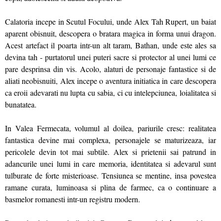
Calatoria incepe in Scutul Focului, unde Alex Tah Rupert, un baiat
aparent obisnuit, descopera o bratara magica in forma unui dragon.
Acest artefact il poarta intr-un alt taram, Bathan, unde este ales sa
devina tah - purtatorul unei puteri sacre si protector al unei lumi ce
pare desprinsa din vis. Acolo, alaturi de personaje fantastice si de
aliati neobisnuiti, Alex incepe o aventura initiatica in care descopera
ca eroii adevarati nu lupta cu sabia, ci cu intelepciunea, loialitatea si
bunatatea.
In Valea Fermecata, volumul al doilea, pariurile cresc: realitatea
fantastica devine mai complexa, personajele se maturizeaza, iar
pericolele devin tot mai subtile. Alex si prietenii sai patrund in
adancurile unei lumi in care memoria, identitatea si adevarul sunt
tulburate de forte misterioase. Tensiunea se mentine, insa povestea
ramane curata, luminoasa si plina de farmec, ca o continuare a
basmelor romanesti intr-un registru modern.