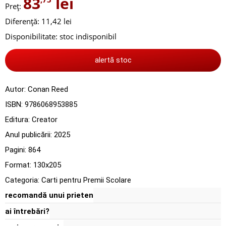
83
lei
Preț:
Diferență: 11,42 lei
Disponibilitate:
stoc indisponibil
alertă stoc
Autor:
Conan Reed
ISBN:
9786068953885
Editura:
Creator
Anul publicării:
2025
Pagini:
864
Format: 130x205
Categoria:
Carti pentru Premii Scolare
recomandă unui prieten
ai întrebări?