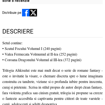
scrie o recenzie
Distribuie pe:
DESCRIERE
Setul contine:
• Scutul Focului Volumul I (240 pagini)
• Valea Fermecata Volmumul al II-lea (252 pagini)
• Coroana Dragonului Volumul al III-lea (372 pagini)
Trilogia Ahkisului este mai mult decat o serie de romane fantasy -
este o invitatie la visare, o chemare discreta spre o lume imaginara
construita cu tandrete, viziune si o profunda iubire pentru inocenta,
curaj si prietenie. Scrisa in stilul propus de autor drept clean fantasy,
fara violenta grafica sau cinism gratuit, trilogia isi propune sa creeze
o fantezie accesibila si captivanta pentru cititori de toate varstele -
copii, adolescenti si adulti deopotriva.