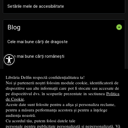
Setările mele de accesibilitate
Blog
-
Cele mai bune cărți de dragoste

Cele mai bune cărți românești
Cele mai bune cărți religioase
Librăria Delfin respectă confidențialitatea ta!
Noi și partenerii noștri folosim module cookie, identificatorii de
Cele mai bune cărți de istorie
dispozitive sau alte informații care pot fi stocate sau accesate de
pe dispozitivul dvs. în scopurile prezentate in sectiunea
Politica
de Cookie
.
Top cărți beletristică
Aceste date sunt folosite pentru a afișa și personaliza reclame,
pentru a măsura performanța acestora și pentru a înțelege
...toate știrile
audiența noastră.
Cu acordul tău, putem folosi datele tale
personale pentru publicitate personalizată și nepersonalizată. Vă