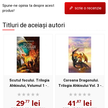
Spune-ne opinia ta despre acest
✎
scrie o recenzie
produs!
Titluri de aceiași autori
Scutul focului. Trilogia
Coroana Dragonului.
Ahkisului, Volumul 1 -
Trilogia Ahkisului Vol. 3 -
Conan Reed
Conan Reed
29
lei
41
lei
,77
,87