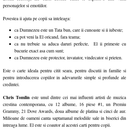
personajelor si emotiilor.
Povestea ii ajuta pe copii sa inteleaga:
ca Dumnezeu este un Tata bun, care ii cunoaste si ii iubeste;
ca pot veni la El oricand, fara teama;
ca nu trebuie sa aduca daruri perfecte, El ii primeste cu
bucurie exact asa cum sunt;
ca Dumnezeu este protector, invatator, vindecator si prieten.
Este o carte ideala pentru citit seara, pentru discutii in familie si
pentru introducerea copiilor in adevarurile simple si profunde ale
credintei.
Chris Tomlin
este unul dintre cei mai influenti artisti de muzica
crestina contemporana, cu 12 albume, 16 piese #1, un Premiu
Grammy, 21 Dove Awards, doua albume de platina si cinci de aur.
Milioane de oameni canta saptamanal melodiile sale in biserici din
intreaga lume. El este si coautor al acestei carti pentru copii.