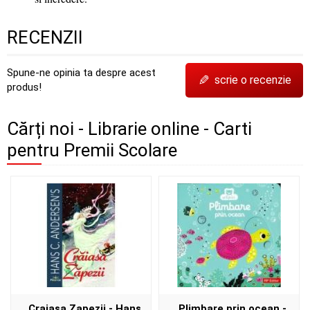
RECENZII
Spune-ne opinia ta despre acest
✎
scrie o recenzie
produs!
Cărți noi - Librarie online - Carti
pentru Premii Scolare
Craiasa Zapezii - Hans
Plimbare prin ocean -