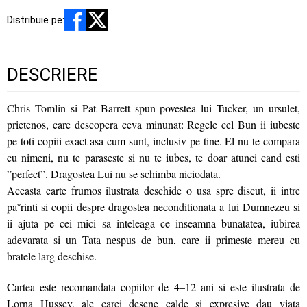
Distribuie pe:
DESCRIERE
Chris Tomlin si Pat Barrett spun povestea lui Tucker, un ursulet,
prietenos, care descopera ceva minunat: Regele cel Bun ii iubeste
pe toti copiii exact asa cum sunt, inclusiv pe tine. El nu te compara
cu nimeni, nu te paraseste si nu te iubes, te doar atunci cand esti
”perfect”. Dragostea Lui nu se schimba niciodata.
Aceasta carte frumos ilustrata deschide o usa spre discut, ii intre
pa˘rinti si copii despre dragostea neconditionata a lui Dumnezeu si
ii ajuta pe cei mici sa inteleaga ce inseamna bunatatea, iubirea
adevarata si un Tata nespus de bun, care ii primeste mereu cu
bratele larg deschise.
Cartea este recomandata copiilor de 4–12 ani si este ilustrata de
Lorna Hussey, ale carei desene calde si expresive dau viata