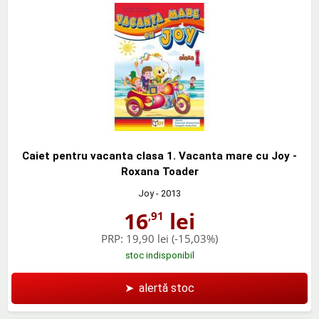
Caiet pentru vacanta clasa 1. Vacanta mare cu Joy -
Roxana Toader
Joy
- 2013
16
lei
,91
PRP:
19,90 lei
(-15,03%)
stoc indisponibil
➤
alertă stoc