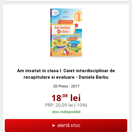
Am invatat in clasa I. Caiet interdisciplinar de
recapitulare si evaluare - Daniela Barbu
CD Press
- 2017
18
lei
,08
PRP:
20,09 lei
(-10%)
stoc indisponibil
➤
alertă stoc