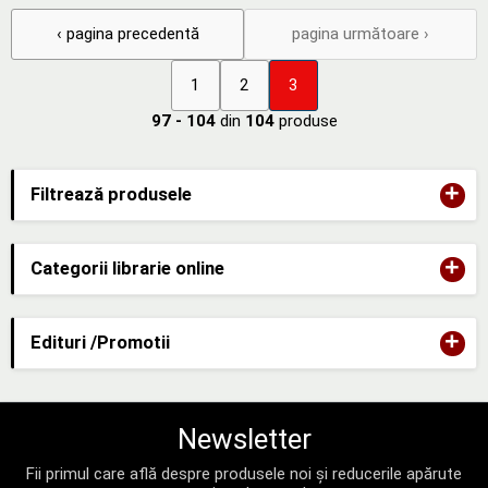
‹ pagina precedentă
pagina următoare ›
1
2
3
97 - 104
din
104
produse
+
Filtrează produsele
+
Categorii librarie online
+
Edituri /Promotii
Newsletter
Fii primul care află despre produsele noi și reducerile apărute