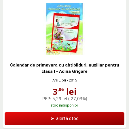
Calendar de primavara cu abtibilduri, auxiliar pentru
clasa I - Adina Grigore
Ars Libri
- 2015
3
lei
,86
PRP:
5,29 lei
(-27,03%)
stoc indisponibil
➤
alertă stoc