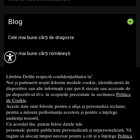
Blog
-
Cele mai bune cărți de dragoste

Cele mai bune cărți românești
Cele mai bune cărți religioase
Librăria Delfin respectă confidențialitatea ta!
Noi și partenerii noștri folosim module cookie, identificatorii de
Cele mai bune cărți de istorie
dispozitive sau alte informații care pot fi stocate sau accesate de
pe dispozitivul dvs. în scopurile prezentate in sectiunea
Politica
de Cookie
.
Top cărți beletristică
Aceste date sunt folosite pentru a afișa și personaliza reclame,
pentru a măsura performanța acestora și pentru a înțelege
...toate știrile
audiența noastră.
Cu acordul tău, putem folosi datele tale
personale pentru publicitate personalizată și nepersonalizată. Vă
© 2004 - 2026
Grup DZC SRL
rugăm să alocați timpul necesar pentru a citi și a înțelege
Politica