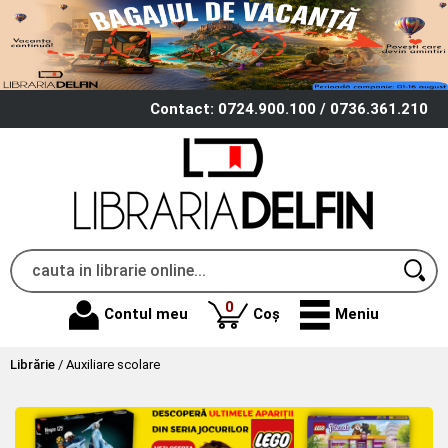
Contact: 0724.900.100 / 0736.361.210
produse
0
Contul meu
Coș
Meniu
Librărie
/
Auxiliare scolare