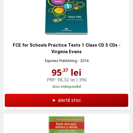
FCE for Schools Practice Tests 1 Class CD 5 CDs -
Virginia Evans
Express Publishing
- 2014
95
lei
,37
PRP:
98,32 lei
(-3%)
stoc indisponibil
➤
alertă stoc