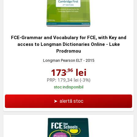
FCE-Grammar and Vocabulary for FCE, with Key and
access to Longman Dictionaries Online - Luke
Prodromou
Longman Pearson ELT
- 2015
173
lei
,96
PRP:
179,34 lei
(-3%)
stoc indisponibil
➤
alertă stoc