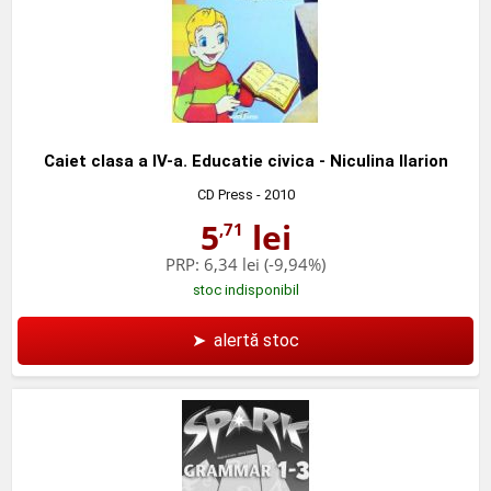
Caiet clasa a IV-a. Educatie civica - Niculina Ilarion
CD Press
- 2010
5
lei
,71
PRP:
6,34 lei
(-9,94%)
stoc indisponibil
➤
alertă stoc