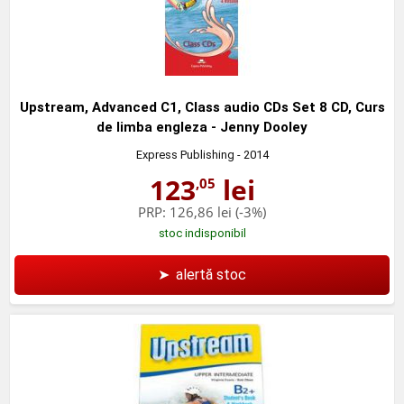
Upstream, Advanced C1, Class audio CDs Set 8 CD, Curs
de limba engleza - Jenny Dooley
Express Publishing
- 2014
123
lei
,05
PRP:
126,86 lei
(-3%)
stoc indisponibil
➤
alertă stoc