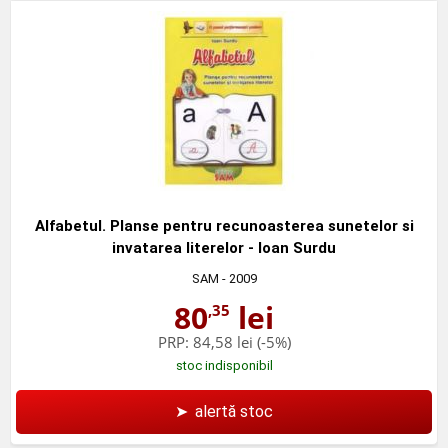
Alfabetul. Planse pentru recunoasterea sunetelor si
invatarea literelor - Ioan Surdu
SAM
- 2009
80
lei
,35
PRP:
84,58 lei
(-5%)
stoc indisponibil
➤
alertă stoc