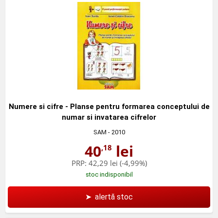
Numere si cifre - Planse pentru formarea conceptului de
numar si invatarea cifrelor
SAM
- 2010
40
lei
,18
PRP:
42,29 lei
(-4,99%)
stoc indisponibil
➤
alertă stoc