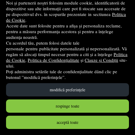
Noi și partenerii noștri folosim module cookie, identificatorii de
dispozitive sau alte informații care pot fi stocate sau accesate de
pe dispozitivul dvs. în scopurile prezentate in sectiunea
Politica
de Cookie
.
Aceste date sunt folosite pentru a afișa și personaliza reclame,
pentru a măsura performanța acestora și pentru a înțelege
audiența noastră.
Cu acordul tău, putem folosi datele tale
personale pentru publicitate personalizată și nepersonalizată. Vă
rugăm să alocați timpul necesar pentru a citi și a înțelege
Politica
de Cookie
,
Politica de Confidențialitate
și
Clauze și Condiții
site-
ului.
Poți administra setările tale de confidențialitate dând clic pe
Abecedarul ortogramelor - Planse pentru intelegerea si
butonul ”modifică preferințele”.
folosirea ortogramelor
SAM
- 2009
modifică preferințele
50
lei
,22
respinge toate
PRP:
52,86 lei
(-4,99%)
stoc indisponibil
acceptă toate
➤
alertă stoc