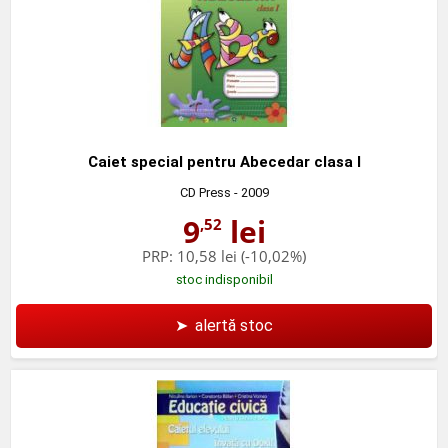
Caiet special pentru Abecedar clasa I
CD Press
- 2009
9
lei
,52
PRP:
10,58 lei
(-10,02%)
stoc indisponibil
➤
alertă stoc