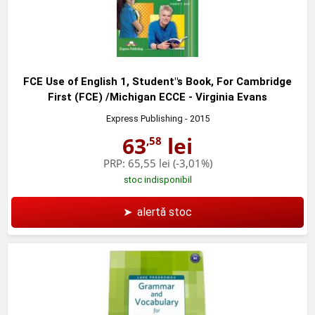
FCE Use of English 1, Student"s Book, For Cambridge
First (FCE) /Michigan ECCE - Virginia Evans
Express Publishing
- 2015
63
lei
,58
PRP:
65,55 lei
(-3,01%)
stoc indisponibil
➤
alertă stoc