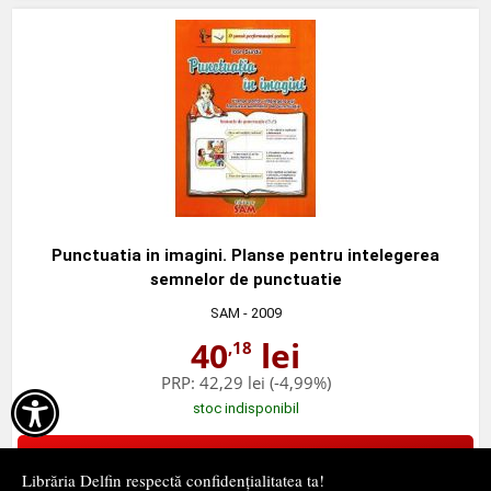
Punctuatia in imagini. Planse pentru intelegerea
semnelor de punctuatie
SAM
- 2009
40
lei
,18
PRP:
42,29 lei
(-4,99%)

stoc indisponibil
➤
alertă stoc
Librăria Delfin respectă confidențialitatea ta!