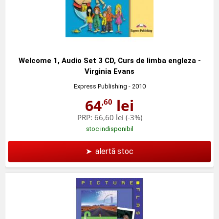
Welcome 1, Audio Set 3 CD, Curs de limba engleza -
Virginia Evans
Express Publishing
- 2010
64
lei
,60
PRP:
66,60 lei
(-3%)
stoc indisponibil
➤
alertă stoc