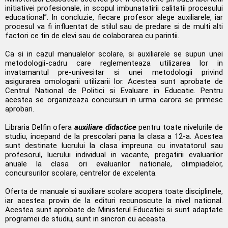
initiativei profesionale, in scopul imbunatatirii calitatii procesului
educational”. In concluzie, fiecare profesor alege auxiliarele, iar
procesul va fi influentat de stilul sau de predare si de multi alti
factori ce tin de elevi sau de colaborarea cu parintii.
Ca si in cazul manualelor scolare, si auxiliarele se supun unei
metodologii-cadru care reglementeaza utilizarea lor in
invatamantul pre-univesitar si unei metodologii privind
asigurarea omologarii utilizarii lor. Acestea sunt aprobate de
Centrul National de Politici si Evaluare in Educatie. Pentru
acestea se organizeaza concursuri in urma carora se primesc
aprobari.
Libraria Delfin ofera
auxiliare didactice
pentru toate nivelurile de
studiu, incepand de la prescolari pana la clasa a 12-a. Acestea
sunt destinate lucrului la clasa impreuna cu invatatorul sau
profesorul, lucrului individual in vacante, pregatirii evaluarilor
anuale la clasa ori evaluarilor nationale, olimpiadelor,
concursurilor scolare, centrelor de excelenta.
Oferta de manuale si auxiliare scolare acopera toate disciplinele,
iar acestea provin de la edituri recunoscute la nivel national.
Acestea sunt aprobate de Ministerul Educatiei si sunt adaptate
programei de studiu, sunt in sincron cu aceasta.