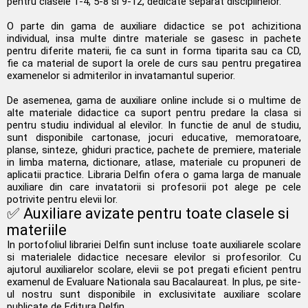
pentru clasele 1-4, 5-8 si 9-12, dedicate separat disciplinelor.
O parte din gama de auxiliare didactice se pot achizitiona
individual, insa multe dintre materiale se gasesc in pachete
pentru diferite materii, fie ca sunt in forma tiparita sau ca CD,
fie ca material de suport la orele de curs sau pentru pregatirea
examenelor si admiterilor in invatamantul superior.
De asemenea, gama de auxiliare online include si o multime de
alte materiale didactice ca suport pentru predare la clasa si
pentru studiu individual al elevilor. In functie de anul de studiu,
sunt disponibile cartonase, jocuri educative, memoratoare,
planse, sinteze, ghiduri practice, pachete de premiere, materiale
in limba materna, dictionare, atlase, materiale cu propuneri de
aplicatii practice. Libraria Delfin ofera o gama larga de manuale
auxiliare din care invatatorii si profesorii pot alege pe cele
potrivite pentru elevii lor.
✅ Auxiliare avizate pentru toate clasele si
materiile
In portofoliul librariei Delfin sunt incluse toate auxiliarele scolare
si materialele didactice necesare elevilor si profesorilor. Cu
ajutorul auxiliarelor scolare, elevii se pot pregati eficient pentru
examenul de Evaluare Nationala sau Bacalaureat. In plus, pe site-
ul nostru sunt disponibile in exclusivitate auxiliare scolare
publicate de Editura Delfin.