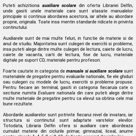
Puteti achizitiona
auxiliare scolare
din oferta Librariei Delfin,
unde gasiti unele materiale care sunt atasate manualelor
principale si continua abordarea acestora, iar altele au abordare
proprie, originala. Toate insa mentin standarde ridicate in privinta
continutului.
Auxiliarele sunt de mai multe feluri, in functie de materie si de
anul de studiu. Majoritatea sunt culegeri de exercitii si probleme,
insa puteti alege dintre multe culegeri de lectura, caiete de lucru,
caiete de vacanta, carti de lectura, fise de lucru, materiale
digitale pe suport CD, materiale pentru profesori.
Foarte cautate in categoria de
manuale si auxiliare scolare
sunt
materialele de pregatire pentru evaluarile nationale, fie ele ghiduri
sau culegeri cu modele de lucru, exercitii si probleme propuse.
Pentru fiecare an terminal, gasiti in categoria fiecaruia cate o
sectiune numita
Evaluare nationala
din care puteti alege dintre
multe materiale de pregatire pentru ca elevul sa obtina cele mai
bune rezultate.
Abordarile auxiliarelor sunt potrivite fiecarui nivel de invatare, iar
structura si continutul sunt adaptate varstelor elevilor.
Totodata, Libraria Delfin ofera si auxiliare care abordeaza
cumulat materie din ciclurile primar, gimnazial, liceal, anume