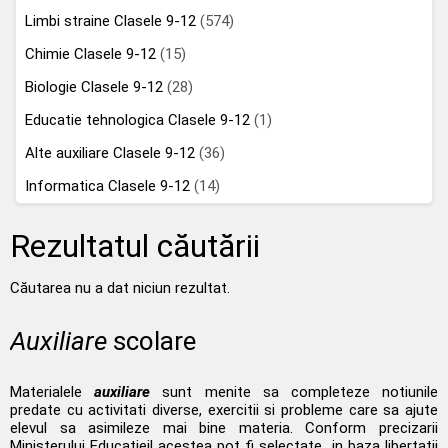
Limbi straine Clasele 9-12
(574)
Chimie Clasele 9-12
(15)
Biologie Clasele 9-12
(28)
Educatie tehnologica Clasele 9-12
(1)
Alte auxiliare Clasele 9-12
(36)
Informatica Clasele 9-12
(14)
Rezultatul căutării
Căutarea nu a dat niciun rezultat.
Auxiliare
scolare
Materialele
auxiliare
sunt menite sa completeze notiunile
predate cu activitati diverse, exercitii si probleme care sa ajute
elevul sa asimileze mai bine materia. Conform precizarii
Ministerului Educatieil acestea pot fi selectate „in baza libertatii