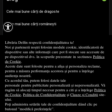
Cele mai bune cărți de dragoste

Cele mai bune cărți românești
Cele mai bune cărți religioase
Librăria Delfin respectă confidențialitatea ta!
Noi și partenerii noștri folosim module cookie, identificatorii de
Cele mai bune cărți de istorie
dispozitive sau alte informații care pot fi stocate sau accesate de
pe dispozitivul dvs. în scopurile prezentate in sectiunea
Politica
de Cookie
.
Top cărți beletristică
Aceste date sunt folosite pentru a afișa și personaliza reclame,
pentru a măsura performanța acestora și pentru a înțelege
...toate știrile
audiența noastră.
Cu acordul tău, putem folosi datele tale
personale pentru publicitate personalizată și nepersonalizată. Vă
© 2004 - 2026
Grup DZC SRL
rugăm să alocați timpul necesar pentru a citi și a înțelege
Politica
de Cookie
,
Politica de Confidențialitate
și
Clauze și Condiții
site-
Magazin online
creat de
Vital Soft
ului.
Poți administra setările tale de confidențialitate dând clic pe
butonul ”modifică preferințele”.
Created in 0.1172 sec