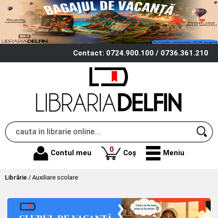
Contact: 0724.900.100 / 0736.361.210
produse
0
Contul meu
Coș
Meniu
Librărie
/
Auxiliare scolare