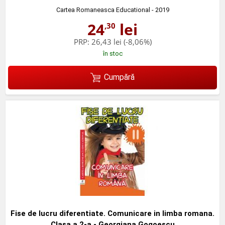
Cartea Romaneasca Educational
- 2019
24
lei
,30
PRP:
26,43 lei
(-8,06%)
în stoc
Cumpără
Fise de lucru diferentiate. Comunicare in limba romana.
Clasa a 2-a - Georgiana Gogoescu