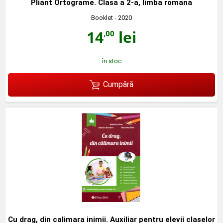
Pliant Ortograme. Clasa a 2-a, limba romana
Booklet
- 2020
14
lei
,00
în stoc
Cumpără
Cu drag, din calimara inimii. Auxiliar pentru elevii claselor