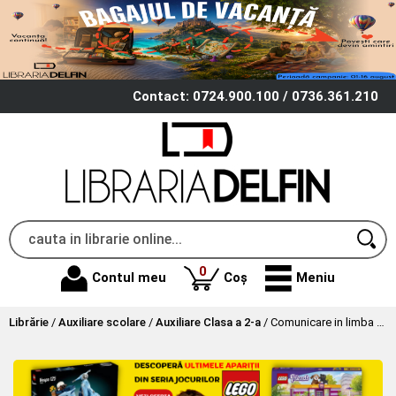
Contact: 0724.900.100 / 0736.361.210
produse
0
Contul meu
Coș
Meniu
Librărie
/
Auxiliare scolare
/
Auxiliare Clasa a 2-a
/
Comunicare in limba romana Clasa 2