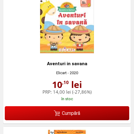
Aventuri in savana
Elicart
- 2020
10
lei
,10
PRP:
14,00 lei
(-27,86%)
în stoc
Cumpără