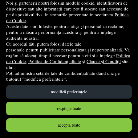
Noi și partenerii noștri folosim module cookie, identificatorii de
dispozitive sau alte informații care pot fi stocate sau accesate de
Cumpără
pe dispozitivul dvs. în scopurile prezentate in sectiunea
Politica
de Cookie
.
Aceste date sunt folosite pentru a afișa și personaliza reclame,
pentru a măsura performanța acestora și pentru a înțelege
audiența noastră.
Cu acordul tău, putem folosi datele tale
personale pentru publicitate personalizată și nepersonalizată. Vă
rugăm să alocați timpul necesar pentru a citi și a înțelege
Politica
de Cookie
,
Politica de Confidențialitate
și
Clauze și Condiții
site-
ului.
Poți administra setările tale de confidențialitate dând clic pe
butonul ”modifică preferințele”.
modifică preferințele
Ortograme pas cu pas - Valentina Stefan-Caradeanu,
Florentina Hahaianu, Elena Apopei
respinge toate
Joy
- 2019
17
lei
,80
acceptă toate
PRP:
19,90 lei
(-10,55%)
în stoc