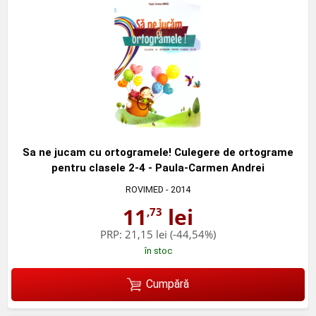
Sa ne jucam cu ortogramele! Culegere de ortograme
pentru clasele 2-4 - Paula-Carmen Andrei
ROVIMED
- 2014
11
lei
,73
PRP:
21,15 lei
(-44,54%)
în stoc
Cumpără