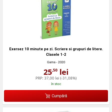
Exersez 10 minute pe zi. Scriere si grupuri de litere.
Clasele 1-2
Gama
- 2020
25
lei
,50
PRP:
37,00 lei
(-31,08%)
în stoc
Cumpără