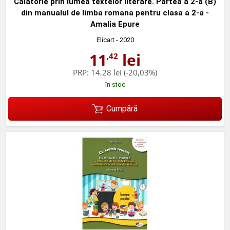
Calatorie prin lumea textelor literare. Partea a 2-a (B)
din manualul de limba romana pentru clasa a 2-a -
Amalia Epure
Elicart
- 2020
11
lei
,42
PRP:
14,28 lei
(-20,03%)
în stoc
Cumpără