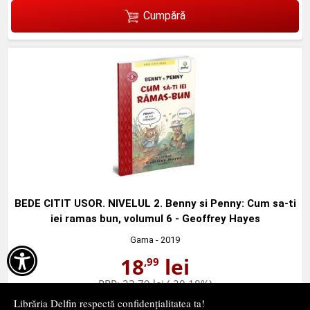
Cumpără
BEDE CITIT USOR. NIVELUL 2. Benny si Penny: Cum sa-ti
iei ramas bun, volumul 6 - Geoffrey Hayes
Gama
- 2019

18
lei
,99
PRP:
23,79 lei
(-20,18%)
în stoc
Librăria Delfin respectă confidențialitatea ta!