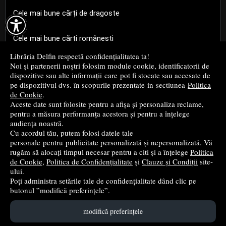
Cele mai bune cărți de dragoste

Cele mai bune cărți românești
Librăria Delfin respectă confidențialitatea ta!
Cele mai bune cărți religioase
Noi și partenerii noștri folosim module cookie, identificatorii de
dispozitive sau alte informații care pot fi stocate sau accesate de
pe dispozitivul dvs. în scopurile prezentate in sectiunea
Politica
Cele mai bune cărți de istorie
de Cookie
.
Aceste date sunt folosite pentru a afișa și personaliza reclame,
pentru a măsura performanța acestora și pentru a înțelege
Top cărți beletristică
audiența noastră.
Cu acordul tău, putem folosi datele tale
...toate știrile
personale pentru publicitate personalizată și nepersonalizată. Vă
rugăm să alocați timpul necesar pentru a citi și a înțelege
Politica
de Cookie
,
Politica de Confidențialitate
și
Clauze și Condiții
site-
© 2004 - 2026
Grup DZC SRL
ului.
Poți administra setările tale de confidențialitate dând clic pe
Magazin online
creat de
Vital Soft
butonul ”modifică preferințele”.
modifică preferințele
Created in 0.0603 sec