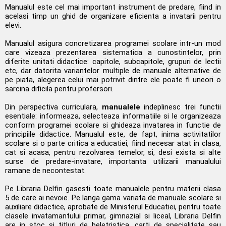
Manualul este cel mai important instrument de predare, fiind in
acelasi timp un ghid de organizare eficienta a invatarii pentru
elevi.
Manualul asigura concretizarea programei scolare intr-un mod
care vizeaza prezentarea sistematica a cunostintelor, prin
diferite unitati didactice: capitole, subcapitole, grupuri de lectii
etc, dar datorita variantelor multiple de manuale alternative de
pe piata, alegerea celui mai potrivit dintre ele poate fi uneori o
sarcina dificila pentru profersori.
Din perspectiva curriculara,
manualele
indeplinesc trei functii
esentiale: informeaza, selecteaza informatiile si le organizeaza
conform programei scolare si ghideaza invatarea in functie de
principiile didactice. Manualul este, de fapt, inima activitatilor
scolare si o parte critica a educatiei, fiind necesar atat in clasa,
cat si acasa, pentru rezolvarea temelor, si, desi exista si alte
surse de predare-invatare, importanta utilizarii manualului
ramane de necontestat.
Pe Libraria Delfin gasesti toate manualele pentru
materii clasa
5
de care ai nevoie. Pe langa gama variata de manuale scolare si
auxiliare didactice, aprobate de Ministerul Educatiei, pentru toate
clasele invatamantului primar, gimnazial si liceal, Libraria Delfin
are in stoc si titluri de beletristica, carti de specialitate sau