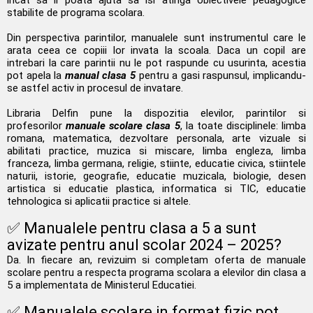
stabilite de programa scolara.
Din perspectiva parintilor, manualele sunt instrumentul care le
arata ceea ce copiii lor invata la scoala. Daca un copil are
intrebari la care parintii nu le pot raspunde cu usurinta, acestia
pot apela la
manual clasa 5
pentru a gasi raspunsul, implicandu-
se astfel activ in procesul de invatare.
Libraria Delfin pune la dispozitia elevilor, parintilor si
profesorilor
manuale scolare clasa 5
, la toate disciplinele: limba
romana, matematica, dezvoltare personala, arte vizuale si
abilitati practice, muzica si miscare, limba engleza, limba
franceza, limba germana, religie, stiinte, educatie civica, stiintele
naturii, istorie, geografie, educatie muzicala, biologie, desen
artistica si educatie plastica, informatica si TIC, educatie
tehnologica si aplicatii practice si altele.
✅ Manualele pentru clasa a 5 a sunt
avizate pentru anul scolar 2024 – 2025?
Da. In fiecare an, revizuim si completam oferta de manuale
scolare pentru a respecta programa scolara a elevilor din clasa a
5 a implementata de Ministerul Educatiei.
✅ Manualele scolare in format fizic pot