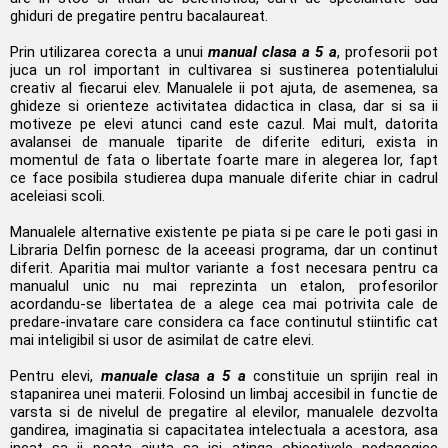
ghiduri de pregatire pentru bacalaureat.
Prin utilizarea corecta a unui
manual clasa a 5 a
, profesorii pot
juca un rol important in cultivarea si sustinerea potentialului
creativ al fiecarui elev. Manualele ii pot ajuta, de asemenea, sa
ghideze si orienteze activitatea didactica in clasa, dar si sa ii
motiveze pe elevi atunci cand este cazul. Mai mult, datorita
avalansei de manuale tiparite de diferite edituri, exista in
momentul de fata o libertate foarte mare in alegerea lor, fapt
ce face posibila studierea dupa manuale diferite chiar in cadrul
aceleiasi scoli.
Manualele alternative existente pe piata si pe care le poti gasi in
Libraria Delfin pornesc de la aceeasi programa, dar un continut
diferit. Aparitia mai multor variante a fost necesara pentru ca
manualul unic nu mai reprezinta un etalon, profesorilor
acordandu-se libertatea de a alege cea mai potrivita cale de
predare-invatare care considera ca face continutul stiintific cat
mai inteligibil si usor de asimilat de catre elevi.
Pentru elevi,
manuale clasa a 5 a
constituie un sprijin real in
stapanirea unei materii. Folosind un limbaj accesibil in functie de
varsta si de nivelul de pregatire al elevilor, manualele dezvolta
gandirea, imaginatia si capacitatea intelectuala a acestora, asa
incat sa ii poata ajuta sa isi atinga obiectivele pedagogice