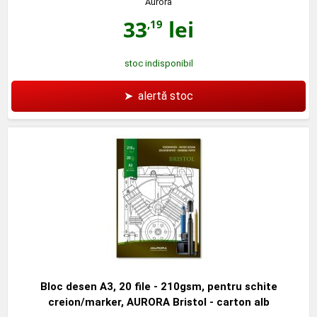
Aurora
33
lei
,19
stoc indisponibil
➤
alertă stoc
Bloc desen A3, 20 file - 210gsm, pentru schite
creion/marker, AURORA Bristol - carton alb