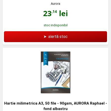
Aurora
23
lei
,14
stoc indisponibil
➤
alertă stoc
Hartie milimetrica A3, 50 file - 90gsm, AURORA Raphael -
fond albastru