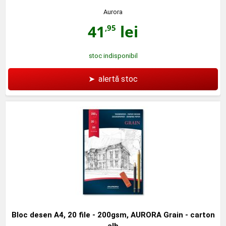
Aurora
41
lei
,95
stoc indisponibil
➤
alertă stoc
Bloc desen A4, 20 file - 200gsm, AURORA Grain - carton
alb