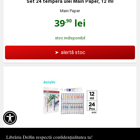
Set 24 tempera ulei Main Paper, 12 ml
Main Paper
39
lei
,90
stoc indisponibil
➤
alertă stoc

Set 24 tempera acrilica Main Paper, 12 ml
Librăria Delfin respectă confidențialitatea ta!