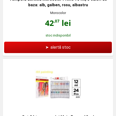
baza: alb, galben, rosu, albastru
Morocolor
42
lei
,07
stoc indisponibil
➤
alertă stoc