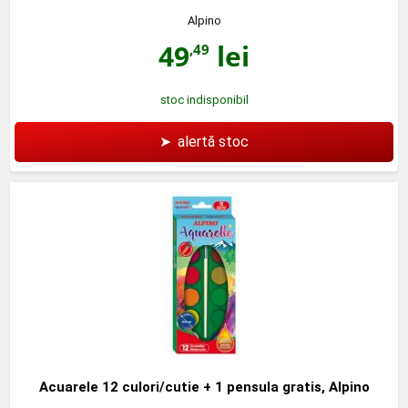
Alpino
49
lei
,49
stoc indisponibil
➤
alertă stoc
Acuarele 12 culori/cutie + 1 pensula gratis, Alpino