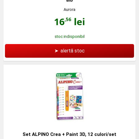
Aurora
16
lei
,56
stoc indisponibil
➤
alertă stoc
Set ALPINO Crea + Paint 3D, 12 culori/set