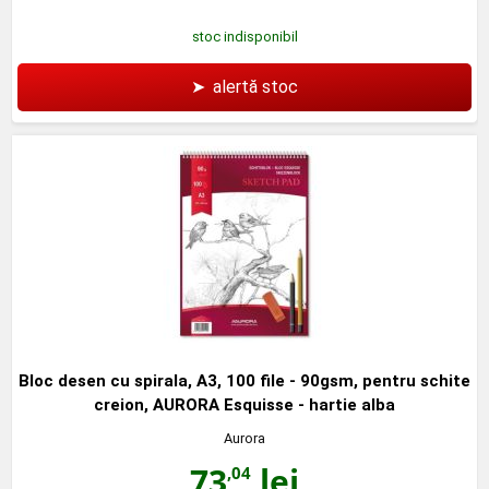
stoc indisponibil
➤
alertă stoc
Bloc desen cu spirala, A3, 100 file - 90gsm, pentru schite
creion, AURORA Esquisse - hartie alba
Aurora
73
lei
,04