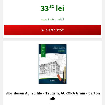
33
lei
,82
stoc indisponibil
➤
alertă stoc
Bloc desen A3, 20 file - 120gsm, AURORA Grain - carton
alb