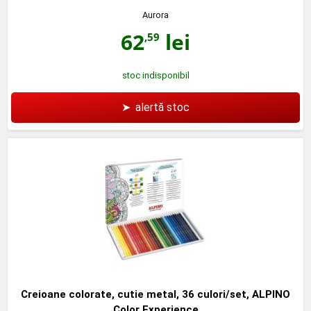
Aurora
62
lei
,59
stoc indisponibil
➤
alertă stoc
Creioane colorate, cutie metal, 36 culori/set, ALPINO
Color Experience