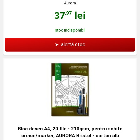
Aurora
37
lei
,97
stoc indisponibil
➤
alertă stoc
Bloc desen A4, 20 file - 210gsm, pentru schite
creion/marker, AURORA Bristol - carton alb