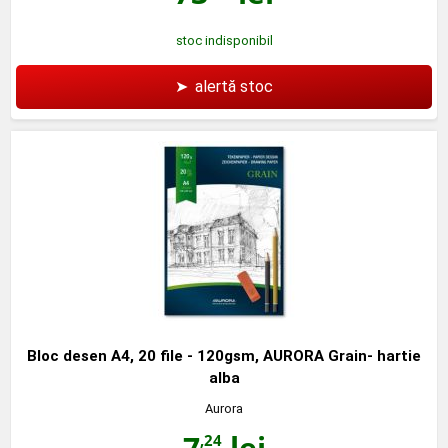
stoc indisponibil
➤
alertă stoc
Bloc desen A4, 20 file - 120gsm, AURORA Grain- hartie
alba
Aurora
7
lei
,24