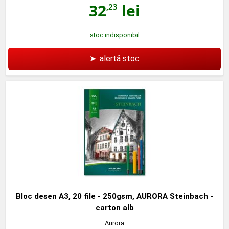
32
lei
,23
stoc indisponibil
➤
alertă stoc
Bloc desen A3, 20 file - 250gsm, AURORA Steinbach -
carton alb
Aurora