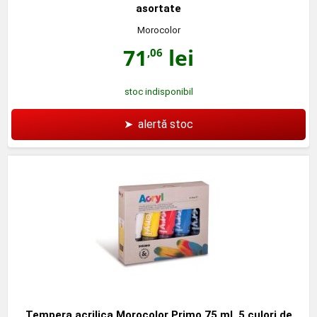
asortate
Morocolor
71
lei
,06
stoc indisponibil
➤
alertă stoc
Tempera acrilica Morocolor Primo 75 ml, 5 culori de