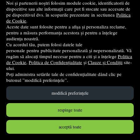
Noi și partenerii noștri folosim module cookie, identificatorii de
Main Paper
dispozitive sau alte informații care pot fi stocate sau accesate de
pe dispozitivul dvs. în scopurile prezentate in sectiunea
Politica
32
lei
,86
de Cookie
.
Aceste date sunt folosite pentru a afișa și personaliza reclame,
pentru a măsura performanța acestora și pentru a înțelege
stoc indisponibil
audiența noastră.
Cu acordul tău, putem folosi datele tale
➤
alertă stoc
personale pentru publicitate personalizată și nepersonalizată. Vă
rugăm să alocați timpul necesar pentru a citi și a înțelege
Politica
de Cookie
,
Politica de Confidențialitate
și
Clauze și Condiții
site-
ului.
Poți administra setările tale de confidențialitate dând clic pe
butonul ”modifică preferințele”.
modifică preferințele
respinge toate
acceptă toate
Tempera Morocolor Primo, 14 culori, 15 ml, pensula
inclusa