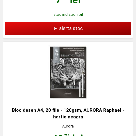
stoc indisponibil
➤
alertă stoc
Bloc desen A4, 20 file - 120gsm, AURORA Raphael -
hartie neagra
Aurora
,74