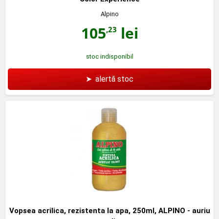
Alpino
105
lei
,23
stoc indisponibil
➤
alertă stoc
Vopsea acrilica, rezistenta la apa, 250ml, ALPINO - auriu