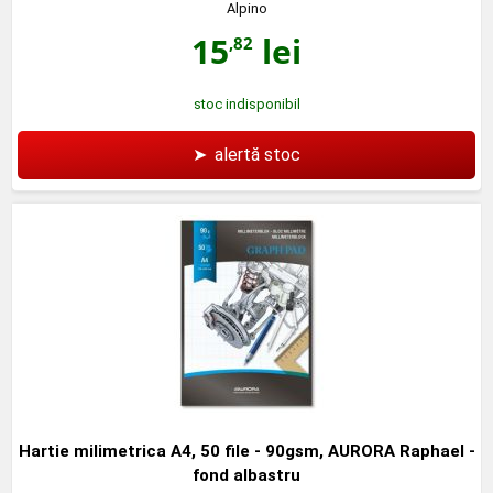
Alpino
15
lei
,82
stoc indisponibil
➤
alertă stoc
Hartie milimetrica A4, 50 file - 90gsm, AURORA Raphael -
fond albastru