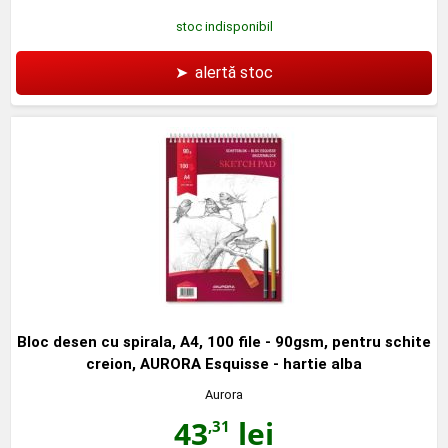
stoc indisponibil
➤
alertă stoc
Bloc desen cu spirala, A4, 100 file - 90gsm, pentru schite
creion, AURORA Esquisse - hartie alba
Aurora
43
lei
,31