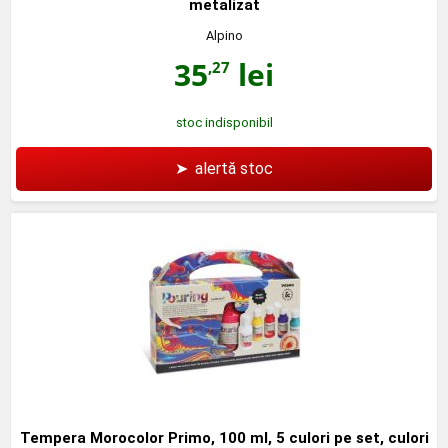
metalizat
Alpino
35
lei
,27
stoc indisponibil
➤
alertă stoc
Tempera Morocolor Primo, 100 ml, 5 culori pe set, culori