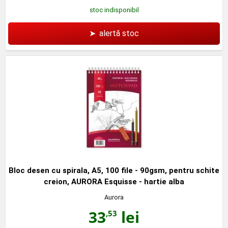
stoc indisponibil
➤
alertă stoc
Bloc desen cu spirala, A5, 100 file - 90gsm, pentru schite
creion, AURORA Esquisse - hartie alba
Aurora
33
lei
,53