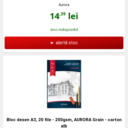
Aurora
14
lei
,39
stoc indisponibil
➤
alertă stoc
Bloc desen A3, 20 file - 200gsm, AURORA Grain - carton
alb