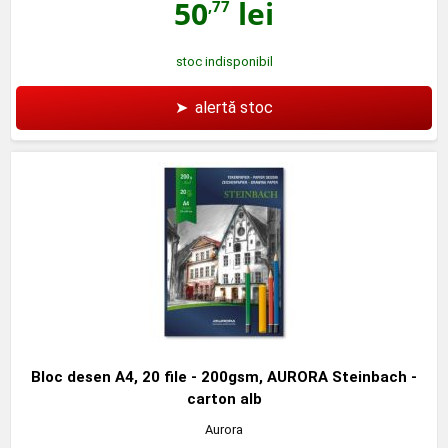
50
lei
,77
stoc indisponibil
➤
alertă stoc
Bloc desen A4, 20 file - 200gsm, AURORA Steinbach -
carton alb
Aurora