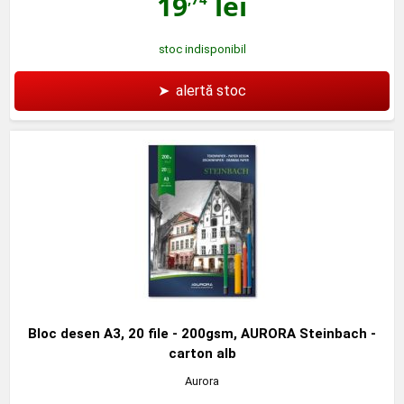
19
lei
stoc indisponibil
➤
alertă stoc
Bloc desen A3, 20 file - 200gsm, AURORA Steinbach -
carton alb
Aurora