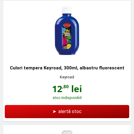
Culori tempera Keyroad, 300ml, albastru fluorescent
Keyroad
12
lei
,80
stoc indisponibil
➤
alertă stoc