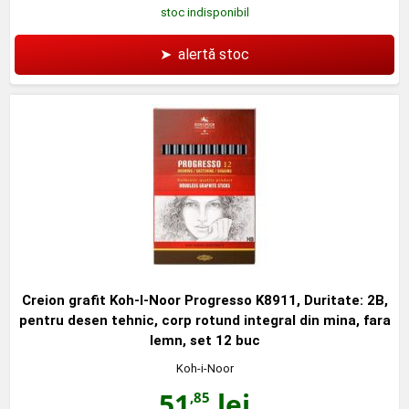
stoc indisponibil
➤
alertă stoc
Creion grafit Koh-I-Noor Progresso K8911, Duritate: 2B,
pentru desen tehnic, corp rotund integral din mina, fara
lemn, set 12 buc
Koh-i-Noor
51
lei
,85