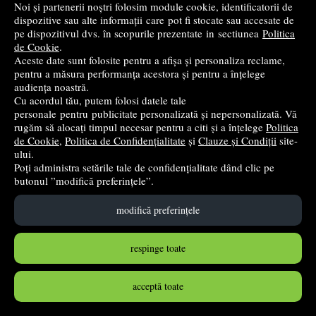
Noi și partenerii noștri folosim module cookie, identificatorii de
dispozitive sau alte informații care pot fi stocate sau accesate de
pe dispozitivul dvs. în scopurile prezentate in sectiunea
Politica
de Cookie
.
Aceste date sunt folosite pentru a afișa și personaliza reclame,
Culori tempera Keyroad, 300ml, albastru
pentru a măsura performanța acestora și pentru a înțelege
audiența noastră.
Keyroad
Cu acordul tău, putem folosi datele tale
11
lei
,74
personale pentru publicitate personalizată și nepersonalizată. Vă
rugăm să alocați timpul necesar pentru a citi și a înțelege
Politica
stoc indisponibil
de Cookie
,
Politica de Confidențialitate
și
Clauze și Condiții
site-
ului.
Poți administra setările tale de confidențialitate dând clic pe
➤
alertă stoc
butonul ”modifică preferințele”.
modifică preferințele
respinge toate
acceptă toate