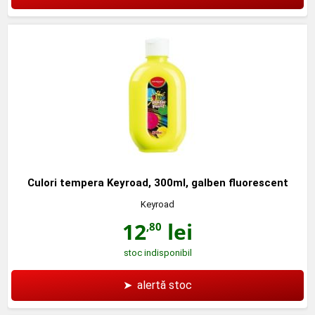
Culori tempera Keyroad, 300ml, galben fluorescent
Keyroad
12
lei
,80
stoc indisponibil
➤
alertă stoc