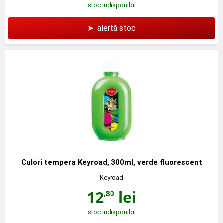
stoc indisponibil
➤
alertă stoc
Culori tempera Keyroad, 300ml, verde fluorescent
Keyroad
12
lei
,80
stoc indisponibil