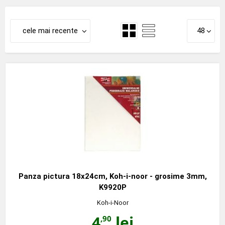
cele mai recente
48
Panza pictura 18x24cm, Koh-i-noor - grosime 3mm,
K9920P
Koh-i-Noor
4
lei
,90