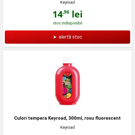
Keyroad
14
lei
,96
stoc indisponibil
➤
alertă stoc
Culori tempera Keyroad, 300ml, rosu fluorescent
Keyroad