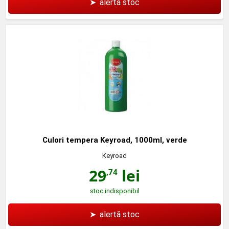
➤
alertă stoc
Culori tempera Keyroad, 1000ml, verde
Keyroad
29
lei
,74
stoc indisponibil
➤
alertă stoc