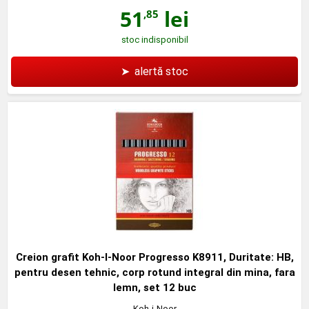
51
lei
,85
stoc indisponibil
➤
alertă stoc
Creion grafit Koh-I-Noor Progresso K8911, Duritate: HB,
pentru desen tehnic, corp rotund integral din mina, fara
lemn, set 12 buc
Koh-i-Noor