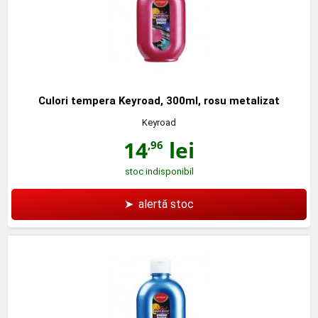
Culori tempera Keyroad, 300ml, rosu metalizat
Keyroad
14
lei
,96
stoc indisponibil
➤
alertă stoc