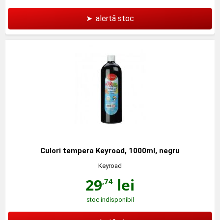
➤
alertă stoc
Culori tempera Keyroad, 1000ml, negru
Keyroad
29
lei
,74
stoc indisponibil