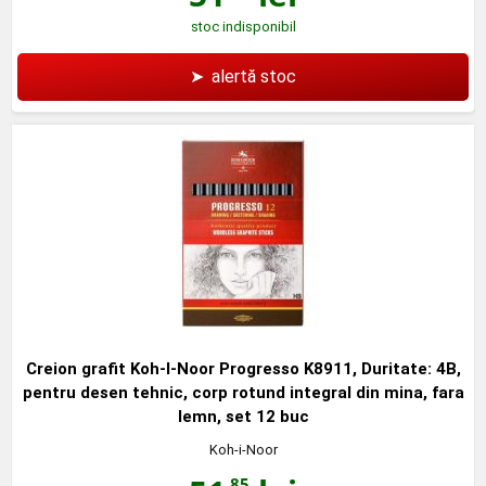
stoc indisponibil
➤
alertă stoc
Creion grafit Koh-I-Noor Progresso K8911, Duritate: 4B,
pentru desen tehnic, corp rotund integral din mina, fara
lemn, set 12 buc
Koh-i-Noor
,85