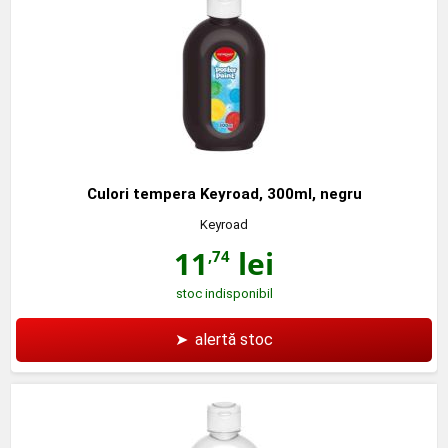
Culori tempera Keyroad, 300ml, negru
Keyroad
11
lei
,74
stoc indisponibil
➤
alertă stoc