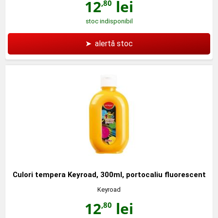
12
lei
,80
stoc indisponibil
➤
alertă stoc
Culori tempera Keyroad, 300ml, portocaliu fluorescent
Keyroad
12
lei
,80