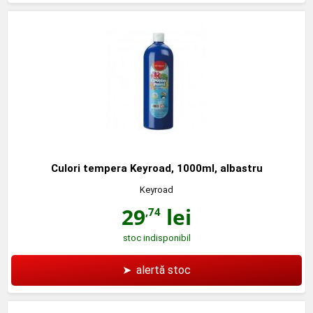
Culori tempera Keyroad, 1000ml, albastru
Keyroad
29
lei
,74
stoc indisponibil
➤
alertă stoc