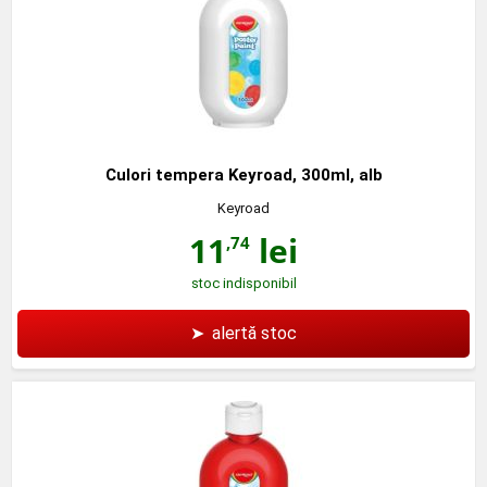
Culori tempera Keyroad, 300ml, alb
Keyroad
11
lei
,74
stoc indisponibil
➤
alertă stoc