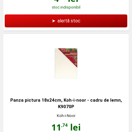
stoc indisponibil
➤
alertă stoc
Panza pictura 18x24cm, Koh-i-noor - cadru de lemn,
K9070P
Koh-i-Noor
11
lei
,74