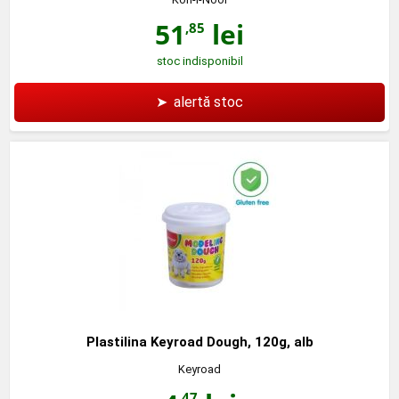
51
lei
,85
stoc indisponibil
➤
alertă stoc
Plastilina Keyroad Dough, 120g, alb
Keyroad
,47