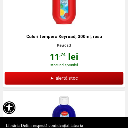
Culori tempera Keyroad, 300ml, rosu
Keyroad
11
lei
,74
stoc indisponibil
➤
alertă stoc

Librăria Delfin respectă confidențialitatea ta!