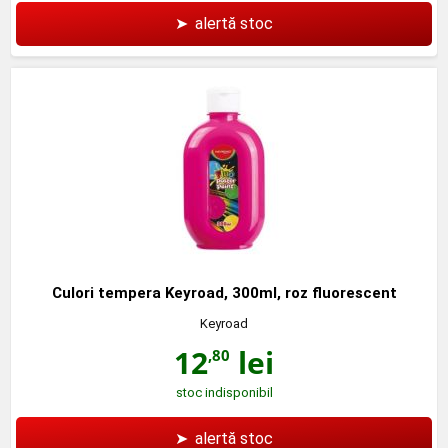
➤
alertă stoc
Culori tempera Keyroad, 300ml, roz fluorescent
Keyroad
12
lei
,80
stoc indisponibil
➤
alertă stoc