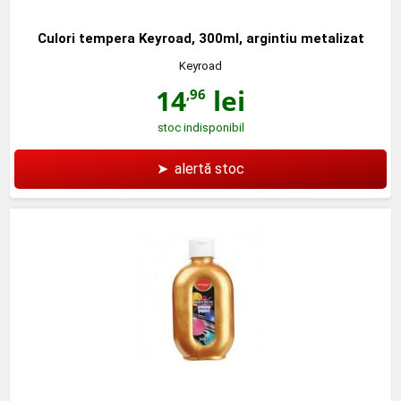
Culori tempera Keyroad, 300ml, argintiu metalizat
Keyroad
14
lei
,96
stoc indisponibil
➤
alertă stoc