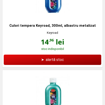
Culori tempera Keyroad, 300ml, albastru metalizat
Keyroad
14
lei
,96
stoc indisponibil
➤
alertă stoc