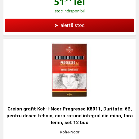
51
lei
stoc indisponibil
➤
alertă stoc
Creion grafit Koh-I-Noor Progresso K8911, Duritate: 6B,
pentru desen tehnic, corp rotund integral din mina, fara
lemn, set 12 buc
Koh-i-Noor