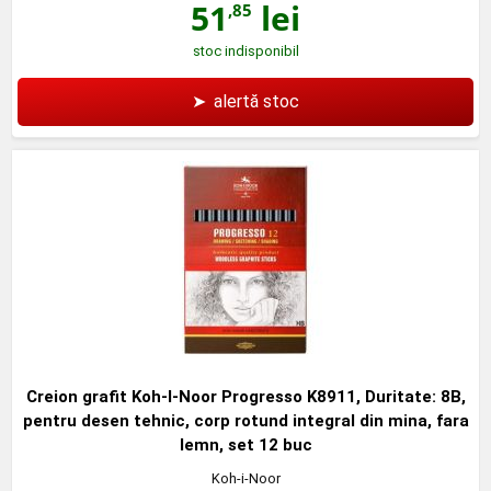
51
lei
,85
stoc indisponibil
➤
alertă stoc
Creion grafit Koh-I-Noor Progresso K8911, Duritate: 8B,
pentru desen tehnic, corp rotund integral din mina, fara
lemn, set 12 buc
Koh-i-Noor