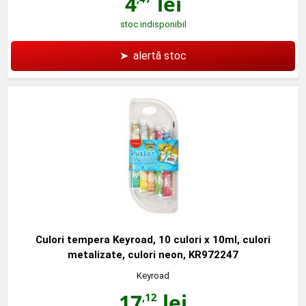
4
lei
stoc indisponibil
➤
alertă stoc
Culori tempera Keyroad, 10 culori x 10ml, culori
metalizate, culori neon, KR972247
Keyroad
17
lei
,12