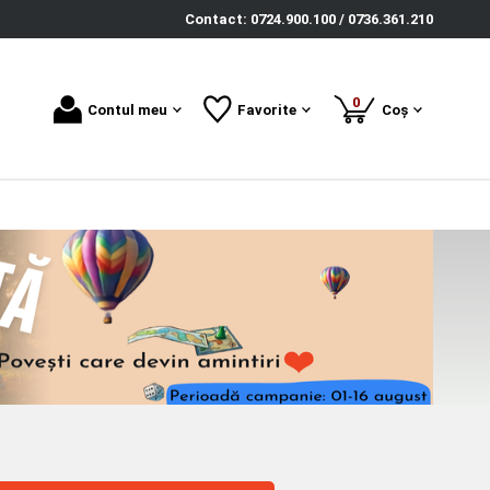
Contact: 0724.900.100 / 0736.361.210
produse
0
Contul meu
Favorite
Coș