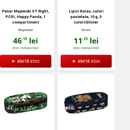
Penar Majewski ST Right,
Lipici Kores, culori
PC01, Happy Panda, 1
pastelate, 10 g, 5
compartiment
culori/blister
Majewski
Kores
46
lei
11
lei
,15
,72
stoc indisponibil
stoc indisponibil
➤
alertă stoc
➤
alertă stoc