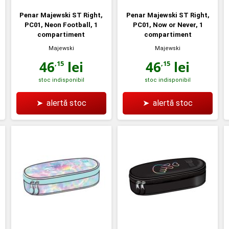
Penar Majewski ST Right,
Penar Majewski ST Right,
PC01, Neon Football, 1
PC01, Now or Never, 1
compartiment
compartiment
Majewski
Majewski
46
lei
46
lei
,15
,15
stoc indisponibil
stoc indisponibil
➤
alertă stoc
➤
alertă stoc