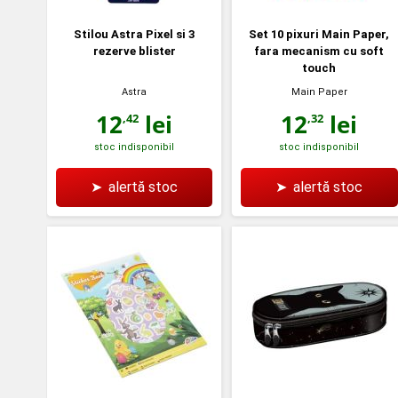
Stilou Astra Pixel si 3
Set 10 pixuri Main Paper,
rezerve blister
fara mecanism cu soft
touch
Astra
Main Paper
12
lei
12
lei
,42
,32
stoc indisponibil
stoc indisponibil
➤
alertă stoc
➤
alertă stoc