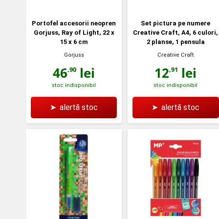
Portofel accesorii neopren
Set pictura pe numere
Gorjuss, Ray of Light, 22 x
Creative Craft, A4, 6 culori,
15 x 6 cm
2 planse, 1 pensula
Gorjuss
Creative Craft
46
lei
12
lei
,90
,91
stoc indisponibil
stoc indisponibil
➤
alertă stoc
➤
alertă stoc