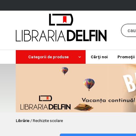
Categorii de produse
Cărţi noi
Promoţii
Librărie
/
Rechizite scolare