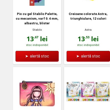
Pix cu gel Stabilo Palette,
Creioane colorate Astra,
cu mecanism, varf 0. 4 mm,
triunghiulare, 12 culori
albastru, blister
Stabilo
Astra
13
lei
13
lei
,67
,53
stoc indisponibil
stoc indisponibil
➤
alertă stoc
➤
alertă stoc