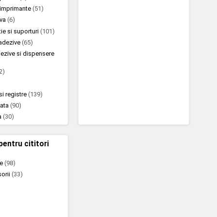
u imprimante
(51)
iva
(6)
ie si suporturi
(101)
oadezive
(65)
ezive si dispensere
2)
si registre
(139)
nata
(90)
a
(30)
pentru cititori
te
(98)
sorii
(33)