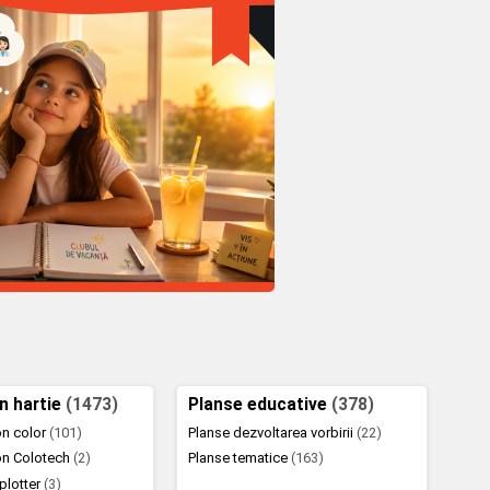
in hartie
(1473)
Planse educative
(378)
ton color
(101)
Planse dezvoltarea vorbirii
(22)
ton Colotech
(2)
Planse tematice
(163)
 plotter
(3)