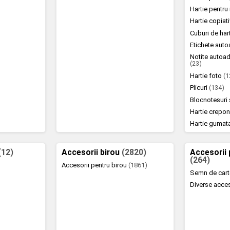
Hartie pentr
Hartie copiat
Cuburi de hart
Etichete aut
Notite autoad
(23)
Hartie foto
(1
Plicuri
(134)
Blocnotesuri 
Hartie crepo
Hartie gumat
(12)
Accesorii birou
(2820)
Accesorii 
(264)
Accesorii pentru birou
(1861)
Semn de car
Diverse acce