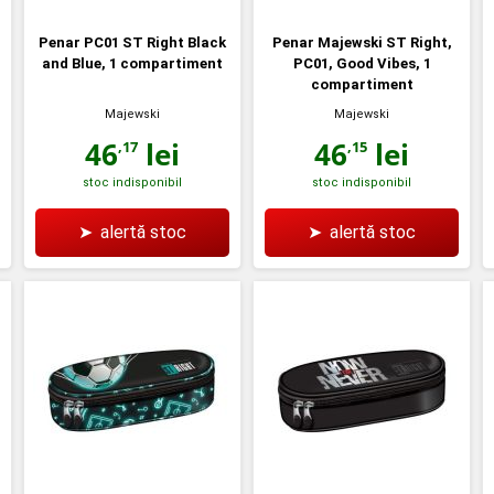
Penar PC01 ST Right Black
Penar Majewski ST Right,
and Blue, 1 compartiment
PC01, Good Vibes, 1
compartiment
Majewski
Majewski
46
lei
46
lei
,17
,15
stoc indisponibil
stoc indisponibil
➤
alertă stoc
➤
alertă stoc