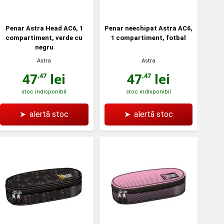
Penar Astra Head AC6, 1
Penar neechipat Astra AC6,
compartiment, verde cu
1 compartiment, fotbal
negru
Astra
Astra
47
lei
47
lei
,47
,47
stoc indisponibil
stoc indisponibil
➤
alertă stoc
➤
alertă stoc