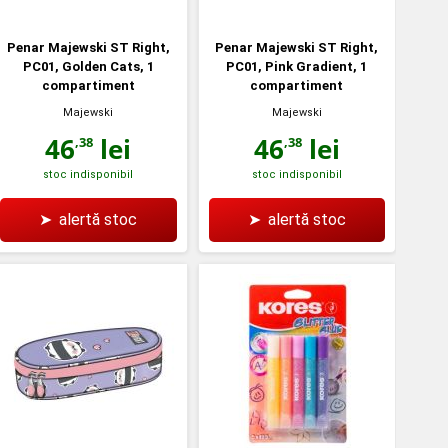
Penar Majewski ST Right,
Penar Majewski ST Right,
PC01, Golden Cats, 1
PC01, Pink Gradient, 1
compartiment
compartiment
Majewski
Majewski
46
lei
46
lei
,38
,38
stoc indisponibil
stoc indisponibil
➤
alertă stoc
➤
alertă stoc