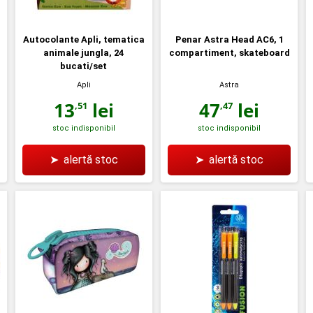
Autocolante Apli, tematica
Penar Astra Head AC6, 1
animale jungla, 24
compartiment, skateboard
bucati/set
Apli
Astra
13
lei
47
lei
,51
,47
stoc indisponibil
stoc indisponibil
➤
alertă stoc
➤
alertă stoc