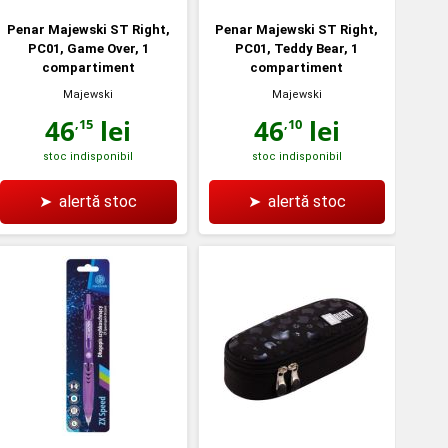
Penar Majewski ST Right,
Penar Majewski ST Right,
PC01, Game Over, 1
PC01, Teddy Bear, 1
compartiment
compartiment
Majewski
Majewski
46
lei
46
lei
,15
,10
stoc indisponibil
stoc indisponibil
➤
alertă stoc
➤
alertă stoc