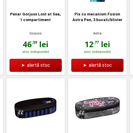
Penar Gorjuss Lost at Sea,
Pix cu mecanism Fusion
1 compartiment
Astra Pen, 3 bucati/blister
Gorjuss
Astra
46
lei
12
lei
,59
,77
stoc indisponibil
stoc indisponibil
➤
alertă stoc
➤
alertă stoc