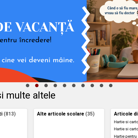
i multe altele
ti
(813)
Alte articole scolare
(35)
Articole d
Hartie si car
Hartie si car
Hartie pentru