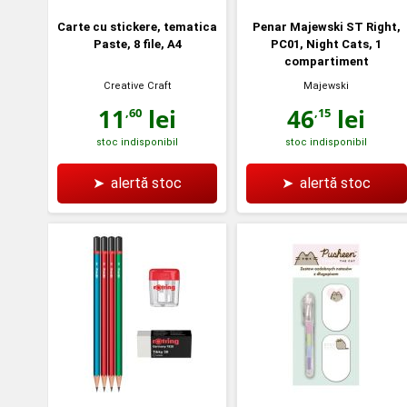
Carte cu stickere, tematica
Penar Majewski ST Right,
Paste, 8 file, A4
PC01, Night Cats, 1
compartiment
Creative Craft
Majewski
11
lei
46
lei
,60
,15
stoc indisponibil
stoc indisponibil
➤
alertă stoc
➤
alertă stoc