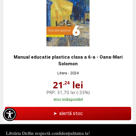
Manual educatie plastica clasa a 6-a - Oana-Mari
Solomon
Litera
- 2024
21
lei
,24
PRP:
31,70 lei
(-33%)
stoc indisponibil

➤
alertă stoc
Librăria Delfin respectă confidențialitatea ta!