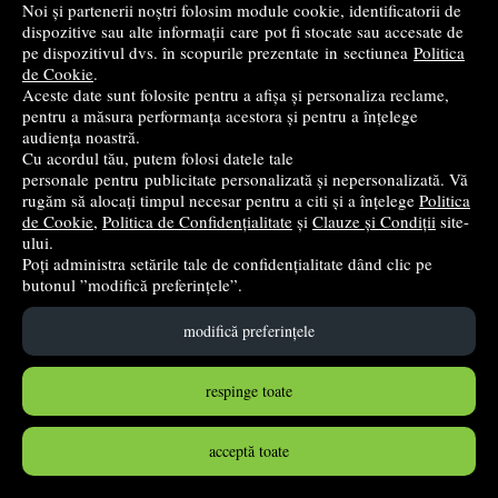
Noi și partenerii noștri folosim module cookie, identificatorii de
dispozitive sau alte informații care pot fi stocate sau accesate de
pe dispozitivul dvs. în scopurile prezentate in sectiunea
Politica
de Cookie
.
Aceste date sunt folosite pentru a afișa și personaliza reclame,
pentru a măsura performanța acestora și pentru a înțelege
audiența noastră.
Cu acordul tău, putem folosi datele tale
personale pentru publicitate personalizată și nepersonalizată. Vă
rugăm să alocați timpul necesar pentru a citi și a înțelege
Politica
Educatie plastica. Manual in limba germana. Clasa a 6-a
de Cookie
,
Politica de Confidențialitate
și
Clauze și Condiții
site-
- Oana-Mari Solomon
ului.
Poți administra setările tale de confidențialitate dând clic pe
Litera
- 2019
butonul ”modifică preferințele”.
28
lei
,26
modifică preferințele
PRP:
42,18 lei
(-33%)
stoc indisponibil
respinge toate
➤
alertă stoc
acceptă toate