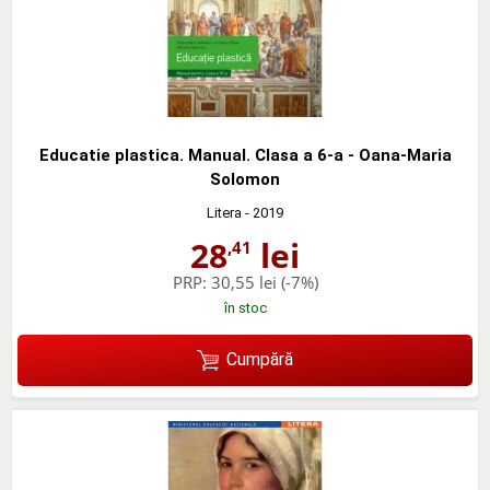
Educatie plastica. Manual. Clasa a 6-a - Oana-Maria
Solomon
Litera
- 2019
28
lei
,41
PRP:
30,55 lei
(-7%)
în stoc
Cumpără