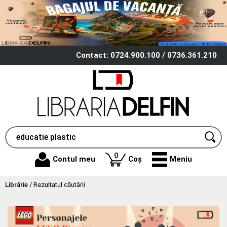
Contact: 0724.900.100 / 0736.361.210
produse
0
Contul meu
Coș
Meniu
Librărie
/
Rezultatul căutării