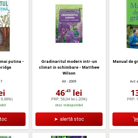
mai putina -
Gradinaritul modern intr-un
Manual de gr
bridge
climat in schimbare - Matthew
Wilson
Act s
17
All
- 2009
1
ei
46
lei
,43
PRP:
1
19,98%)
PRP:
58,04 lei
(-20%)
ibil
stoc indisponibil
stoc
➤
alertă stoc