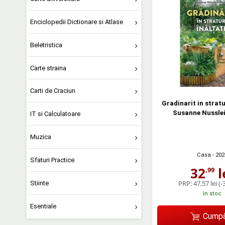
Enciclopedii Dictionare si Atlase
Beletristica
Carte straina
Carti de Craciun
Gradinarit in stratu
Susanne Nusslei
IT si Calculatoare
Muzica
Casa
- 202
Sfaturi Practice
32
l
,99
PRP:
47,57 lei
(-
Stiinte
în stoc
Esentiale
Cumpă