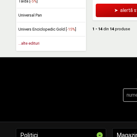
Taida [
-5%
]
➤
alertă 
Universal Pan
1 - 14
din
14
produse
Univers Enciclopedic Gold [
-15%
]
...alte edituri
-
Politici
Magazi