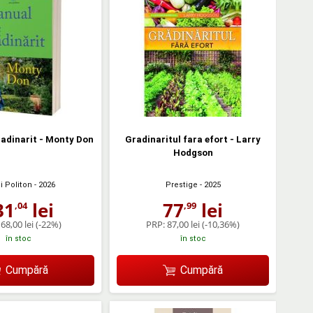
adinarit - Monty Don
Gradinaritul fara efort - Larry
Hodgson
i Politon
- 2026
Prestige
- 2025
31
lei
77
lei
,04
,99
68,00 lei
(-22%)
PRP:
87,00 lei
(-10,36%)
în stoc
în stoc
Cumpără
Cumpără