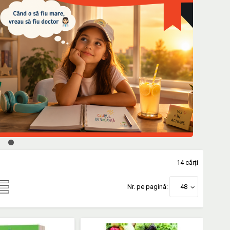
14 cărți
Nr. pe pagină:
48