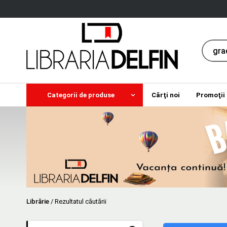
Categorii de produse
Cărţi noi
Promoţii
Librărie
/
Rezultatul căutării