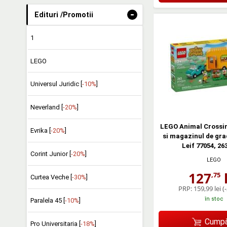
-
Edituri /Promotii
1
LEGO
Universul Juridic [
-10%
]
Neverland [
-20%
]
LEGO Animal Crossi
Evrika [
-20%
]
si magazinul de grad
Leif 77054, 26
Corint Junior [
-20%
]
LEGO
127
l
,75
Curtea Veche [
-30%
]
PRP:
159,99 lei
(
în stoc
Paralela 45 [
-10%
]
Cumpă
Pro Universitaria [
-18%
]