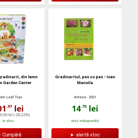
gradinarit, din lemn
Gradinaritul, pas cu pas - Ioan
m Garden Center
Manoila
Anteea
- 2021
der Leaf Toys
14
lei
01
lei
,70
,97
0,00 lei
(-28,22%)
în stoc
stoc indisponibil
Cumpără
➤
alertă stoc