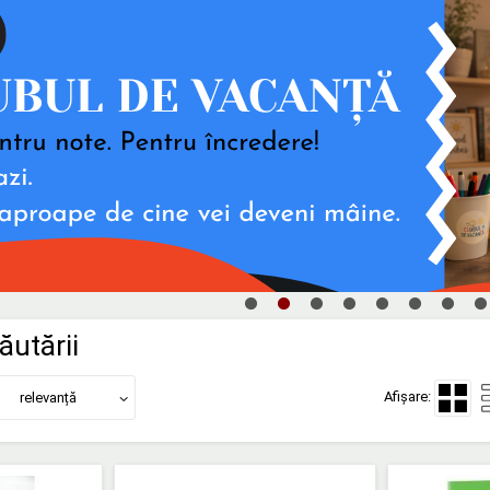
ăutării
Afișare:
relevanță