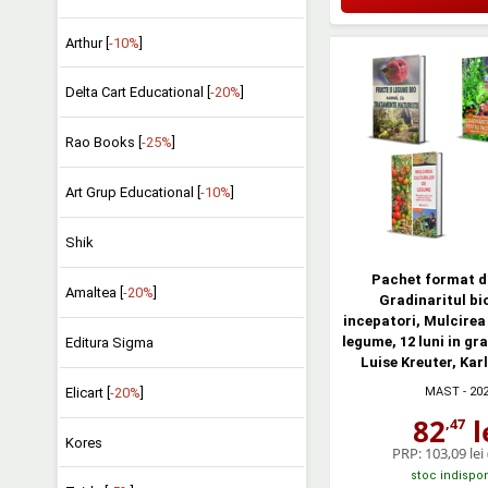
Arthur [
-10%
]
Delta Cart Educational [
-20%
]
Rao Books [
-25%
]
Art Grup Educational [
-10%
]
Shik
Pachet format di
Amaltea [
-20%
]
Gradinaritul bi
incepatori, Mulcirea 
legume, 12 luni in gr
Editura Sigma
Luise Kreuter, Kar
Elicart [
-20%
]
MAST
- 20
82
l
,47
Kores
PRP:
103,09 lei
stoc indispon