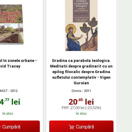
l In zonele urbane -
Gradina ca parabola teologica.
vid Tracey
Meditatii despre gradinarit cu un
epilog filocalic despre Gradina
sufletului contemplativ - Vigen
Guroian
MAST
- 2012
Deisis
- 2011
4
lei
20
lei
,77
,65
PRP:
27,00 lei
(-23,52%)
în stoc
în stoc
Cumpără
Cumpără