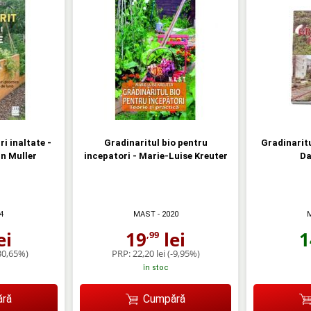
ri inaltate -
Gradinaritul bio pentru
Gradinaritu
n Muller
incepatori - Marie-Luise Kreuter
Da
4
MAST
- 2020
1
ei
19
lei
,99
30,65%)
PRP:
22,20 lei
(-9,95%)
în stoc
ră
Cumpără