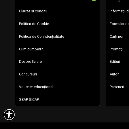
Clauze și condiții
Informații 
Politica de Cookie
Formular de
Politica de Confidențialitate
Cărţi noi
Cum cumperi?
Promoţii
Despre livrare
Edituri
Concursuri
Autori
Voucher educațional
Parteneri
SEAP SICAP
