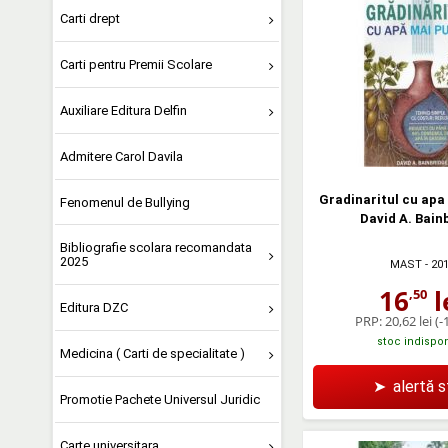
Carti drept
Carti pentru Premii Scolare
Auxiliare Editura Delfin
Admitere Carol Davila
Gradinaritul cu apa 
Fenomenul de Bullying
David A. Bain
Bibliografie scolara recomandata
2025
MAST
- 20
16
l
,50
Editura DZC
PRP:
20,62 lei
(-
stoc indispon
Medicina ( Carti de specialitate )
➤
alertă 
Promotie Pachete Universul Juridic
Carte universitara