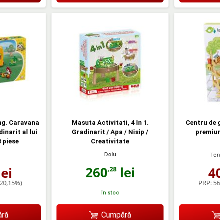
ng. Caravana
Masuta Activitati, 4 In 1.
Centru de 
inarit al lui
Gradinarit / Apa / Nisip /
premiu
3 piese
Creativitate
Dolu
Ten
260
lei
ei
4
,28
-20,15%)
PRP:
56
în stoc
ră
Cumpără