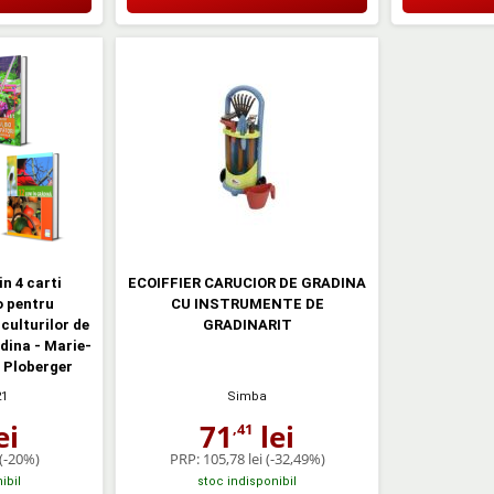
n 4 carti
ECOIFFIER CARUCIOR DE GRADINA
o pentru
CU INSTRUMENTE DE
culturilor de
GRADINARIT
adina - Marie-
l Ploberger
21
Simba
ei
71
lei
,41
(-20%)
PRP:
105,78 lei
(-32,49%)
ibil
stoc indisponibil