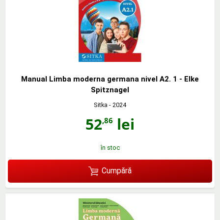
Manual Limba moderna germana nivel A2. 1 - Elke
Spitznagel
Sitka
- 2024
52
lei
,86
în stoc
Cumpără