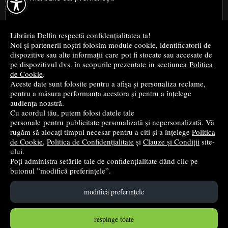

Cele mai bune cărți religioase
Librăria Delfin respectă confidențialitatea ta!
Noi și partenerii noștri folosim module cookie, identificatorii de
Cele mai bune cărți de istorie
dispozitive sau alte informații care pot fi stocate sau accesate de
pe dispozitivul dvs. în scopurile prezentate in sectiunea
Politica
de Cookie
.
Top cărți beletristică
Aceste date sunt folosite pentru a afișa și personaliza reclame,
pentru a măsura performanța acestora și pentru a înțelege
...toate știrile
audiența noastră.
Cu acordul tău, putem folosi datele tale
personale pentru publicitate personalizată și nepersonalizată. Vă
© 2004 - 2026
Grup DZC SRL
rugăm să alocați timpul necesar pentru a citi și a înțelege
Politica
de Cookie
,
Politica de Confidențialitate
și
Clauze și Condiții
site-
Magazin virtual
creat de
Vital Soft
ului.
Poți administra setările tale de confidențialitate dând clic pe
butonul ”modifică preferințele”.
Created in 0.1305 sec
modifică preferințele
respinge toate