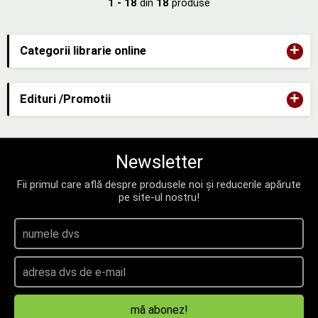
1 - 18
din
18
produse
+
Categorii librarie online
+
Edituri /Promotii
Newsletter
Fii primul care află despre produsele noi și reducerile apărute
pe site-ul nostru!
mă abonez!