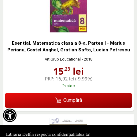
Esential. Matematica clasa a 8-a. Partea I - Marius
Perianu, Costel Anghel, Gratian Safta, Lucian Petrescu
Art Grup Educational
- 2018
15
lei
,23
PRP:
16,92 lei
(-9,99%)
în stoc
Cumpără

Librăria Delfin respectă confidențialitatea ta!