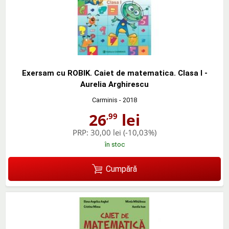
Exersam cu ROBIK. Caiet de matematica. Clasa I -
Aurelia Arghirescu
Carminis
- 2018
26
lei
,99
PRP:
30,00 lei
(-10,03%)
în stoc
Cumpără