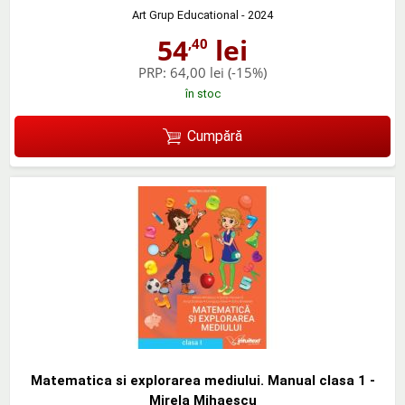
Art Grup Educational
- 2024
54
lei
,40
PRP:
64,00 lei
(-15%)
în stoc
Cumpără
Matematica si explorarea mediului. Manual clasa 1 -
Mirela Mihaescu