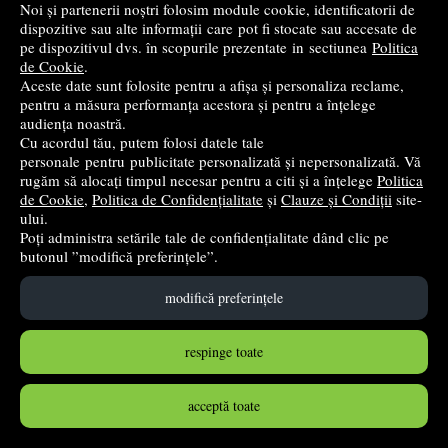
Noi și partenerii noștri folosim module cookie, identificatorii de
dispozitive sau alte informații care pot fi stocate sau accesate de
pe dispozitivul dvs. în scopurile prezentate in sectiunea
Politica
de Cookie
.
Aceste date sunt folosite pentru a afișa și personaliza reclame,
pentru a măsura performanța acestora și pentru a înțelege
audiența noastră.
Cu acordul tău, putem folosi datele tale
Cu matematica la rucSAC, la SCOALA, ACASA, in
personale pentru publicitate personalizată și nepersonalizată. Vă
COMUNITATE, clasa 1, semestrul 1 - Mihaela Singer
rugăm să alocați timpul necesar pentru a citi și a înțelege
Politica
de Cookie
,
Politica de Confidențialitate
și
Clauze și Condiții
site-
Editura Sigma
- 2018
ului.
24
lei
,52
Poți administra setările tale de confidențialitate dând clic pe
butonul ”modifică preferințele”.
PRP:
35,95 lei
(-31,79%)
în stoc
modifică preferințele
Cumpără
respinge toate
acceptă toate