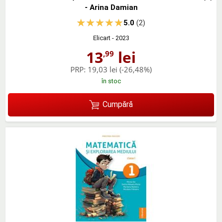
- Arina Damian
5.0
(2)
Elicart
- 2023
13
lei
,99
PRP:
19,03 lei
(-26,48%)
în stoc
Cumpără