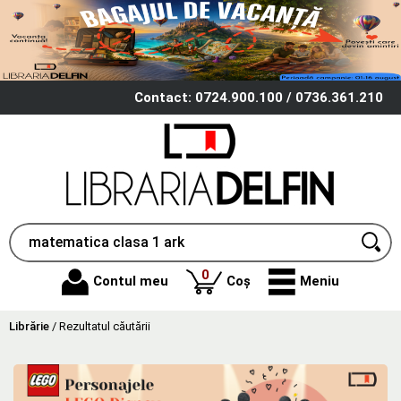
Contact: 0724.900.100 / 0736.361.210
produse
0
Contul meu
Coș
Meniu
Librărie
/
Rezultatul căutării